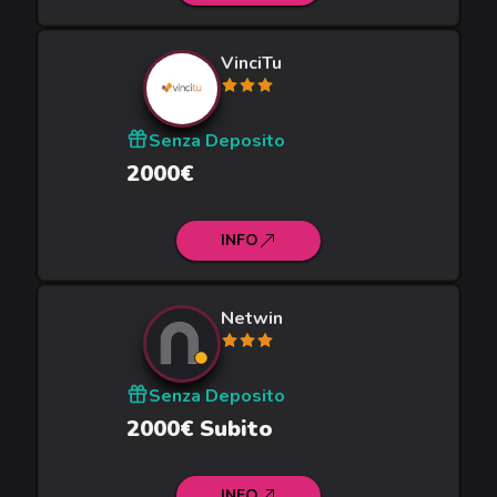
VinciTu
Senza Deposito
2000€
INFO
Netwin
Senza Deposito
2000€ Subito
INFO