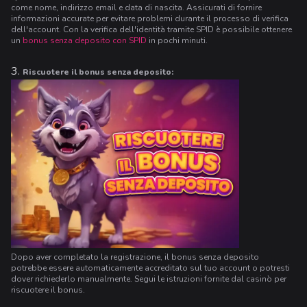
come nome, indirizzo email e data di nascita. Assicurati di fornire
informazioni accurate per evitare problemi durante il processo di verifica
dell'account. Con la verifica dell'identità tramite SPID è possibile ottenere
un
bonus senza deposito con SPID
in pochi minuti.
Riscuotere il bonus senza deposito:
Dopo aver completato la registrazione, il bonus senza deposito
potrebbe essere automaticamente accreditato sul tuo account o potresti
dover richiederlo manualmente. Segui le istruzioni fornite dal casinò per
riscuotere il bonus.