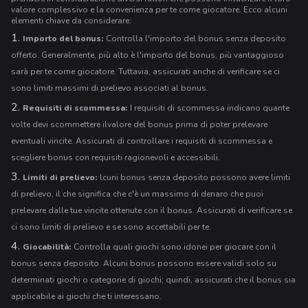
valore complessivo e la convenienza per te come giocatore. Ecco alcuni
elementi chiave da considerare:
Importo del bonus:
Controlla l'importo del bonus senza deposito
offerto. Generalmente, più alto è l'importo del bonus, più vantaggioso
sarà per te come giocatore. Tuttavia, assicurati anche di verificare se ci
sono limiti massimi di prelievo associati al bonus.
Requisiti di scommessa:
I requisiti di scommessa indicano quante
volte devi scommettere ilvalore del bonus prima di poter prelevare
eventuali vincite. Assicurati di controllare i requisiti di scommessa e
scegliere bonus con requisiti ragionevoli e accessibili.
Limiti di prelievo:
lcuni bonus senza deposito possono avere limiti
di prelievo, il che significa che c'è un massimo di denaro che puoi
prelevare dalle tue vincite ottenute con il bonus. Assicurati di verificare se
ci sono limiti di prelievo e se sono accettabili per te.
Giocabilità:
Controlla quali giochi sono idonei per giocare con il
bonus senza deposito. Alcuni bonus possono essere validi solo su
determinati giochi o categorie di giochi; quindi, assicurati che il bonus sia
applicabile ai giochi che ti interessano.