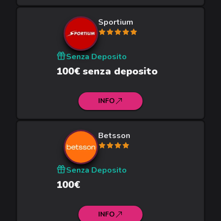
Sportium
Senza Deposito
100€ senza deposito
INFO
Betsson
Senza Deposito
100€
INFO