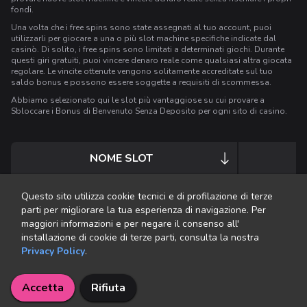
fondi.
Una volta che i free spins sono state assegnati al tuo account, puoi
utilizzarli per giocare a una o più slot machine specifiche indicate dal
casinò. Di solito, i free spins sono limitati a determinati giochi. Durante
questi giri gratuiti, puoi vincere denaro reale come qualsiasi altra giocata
regolare. Le vincite ottenute vengono solitamente accreditate sul tuo
saldo bonus e possono essere soggette a requisiti di scommessa.
Abbiamo selezionato qui le slot più vantaggiose su cui provare a
Sbloccare i Bonus di Benvenuto Senza Deposito per ogni sito di casino.
NOME SLOT
Questo sito utilizza cookie tecnici e di profilazione di terze
Wolf Moon Rising
parti per migliorare la tua esperienza di navigazione. Per
maggiori informazioni e per negare il consenso all'
installazione di cookie di terze parti, consulta la nostra
Privacy Policy
.
Wheel of Fortune Megaways
Accetta
Rifiuta