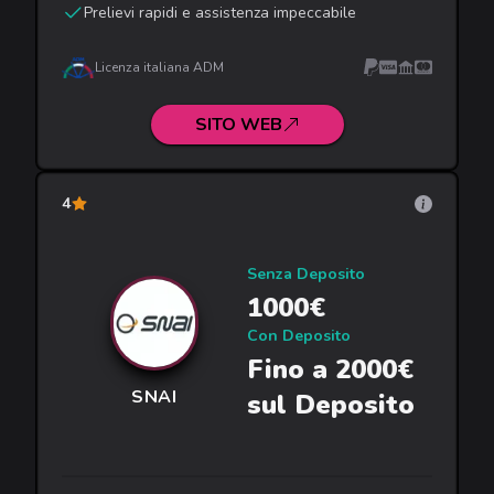
Prelievi rapidi e assistenza impeccabile
Licenza italiana ADM
SITO WEB
4
Senza Deposito
1000€
Con Deposito
Fino a 2000€
SNAI
sul Deposito