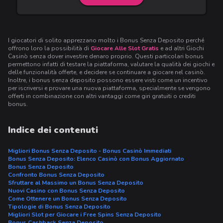
I giocatori di solito apprezzano molto i Bonus Senza Deposito perché
offrono loro la possibilità di
Giocare Alle Slot Gratis
e ad altri Giochi
Casinò senza dover investire denaro proprio. Questi particolari bonus
permettono infatti di testare la piattaforma, valutare la qualità dei giochi e
delle funzionalità offerte, e decidere se continuare a giocare nel casinò.
Inoltre, i bonus senza deposito possono essere visti come un incentivo
per iscriversi e provare una nuova piattaforma, specialmente se vengono
offerti in combinazione con altri vantaggi come giri gratuiti o crediti
bonus.
Indice dei contenuti
Migliori Bonus Senza Deposito - Bonus Casinò Immediati
Bonus Senza Deposito: Elenco Casinò con Bonus Aggiornato
Bonus Senza Deposito
Confronto Bonus Senza Deposito
Sfruttare al Massimo un Bonus Senza Deposito
Nuovi Casino con Bonus Senza Deposito
Come Ottenere un Bonus Senza Deposito
Tipologie di Bonus Senza Deposito
Migliori Slot per Giocare i Free Spins Senza Deposito
Bonus Cashback Senza Deposito