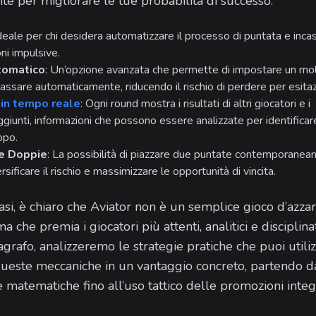
te per migliorare le tue probabilità di successo:
Ideale per chi desidera automatizzare il processo di puntata e inca
ni impulsive.
tomatico
: Un’opzione avanzata che permette di impostare un mol
cassare automaticamente, riducendo il rischio di perdere per esita
 in tempo reale
: Ogni round mostra i risultati di altri giocatori e i
aggiunti, informazioni che possono essere analizzate per identificar
ppo.
 Doppie
: La possibilità di piazzare due puntate contemporane
sificare il rischio e massimizzare le opportunità di vincita.
si, è chiaro che Aviator non è un semplice gioco d’azza
a che premia i giocatori più attenti, analitici e disciplina
grafo, analizzeremo le strategie pratiche che puoi utili
ueste meccaniche in un vantaggio concreto, partendo da
matematiche fino all’uso tattico delle promozioni integ