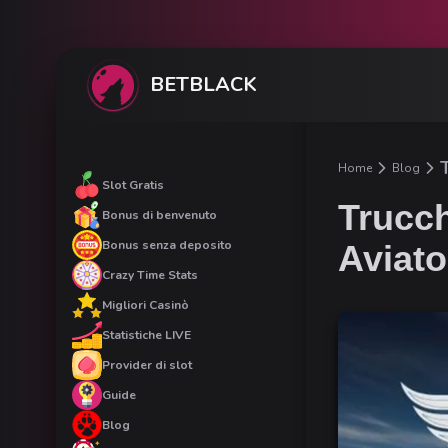
BETBLACK
Home
Blog
Slot Gratis
Trucch
Bonus di benvenuto
Bonus senza deposito
Aviato
Crazy Time Stats
Migliori Casinò
Statistiche LIVE
Provider di slot
Guide
Blog