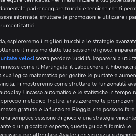
ndamentale padroneggiare trucchi e tecniche che ti per
ioni informate, sfruttare le promozioni e utilizzare i pan
umenti tattici.
da, esploreremo i migliori trucchi e le strategie avanzat
ottenere il massimo dalle tue sessioni di gioco, impara
puntate veloci
senza perdere lucidità. Imparerai a utiliz
mmesse come il Martingale, il Labouchere, il Fibonacci e 
 sua logica matematica per gestire le puntate e aumen
 vincita. Ti mostreremo come sfruttare le funzionalità av
autoplay, l’incasso automatico e le statistiche in tempo r
approccio metodico. Inoltre, analizzeremo le promozioni 
esse gratuite e la funzione Pioggia, che possono fare 
a una semplice sessione di gioco e una strategia vincente
iante o un giocatore esperto, questa guida ti fornirà le
cessarie per affrontare Aviator con sicurezza e disciplin