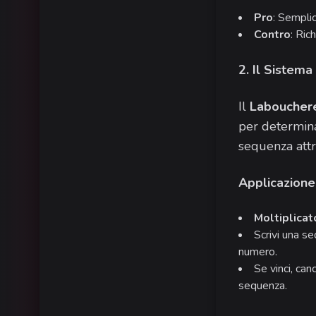
Pro
: Semplic
Contro
: Ric
2. Il Sistem
Il
Laboucher
per determinar
sequenza attr
Applicazione 
Moltiplicato
Scrivi una s
numero.
Se vinci, can
sequenza.