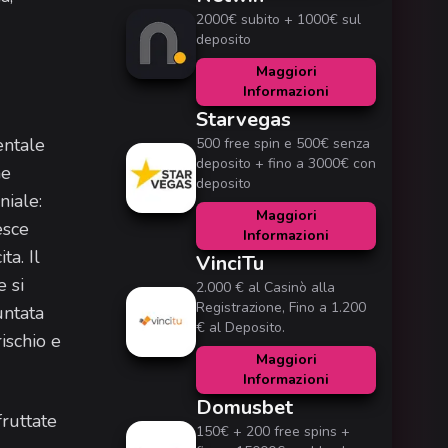
2000€ subito + 1000€ sul
deposito
Maggiori
Informazioni
Starvegas
entale
500 free spin e 500€ senza
deposito + fino a 3000€ con
he
deposito
niale:
Maggiori
esce
Informazioni
ta. Il
VinciTu
e si
2.000 € al Casinò alla
Registrazione, Fino a 1.200
untata
€ al Deposito.
ischio e
Maggiori
Informazioni
Domusbet
fruttate
150€ + 200 free spins +