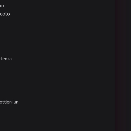
on
ccolo
rtenza.
ottieni un