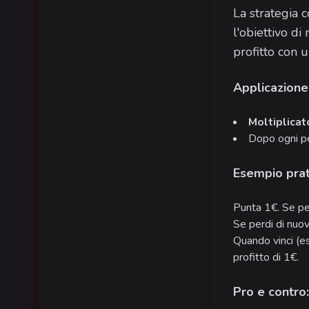
La strategia 
l'obiettivo d
profitto con u
Applicazione 
Moltiplicato
Dopo ogni per
Esempio prat
Punta 1€. Se pe
Se perdi di nuov
Quando vinci (es
profitto di 1€.
Pro e contro: