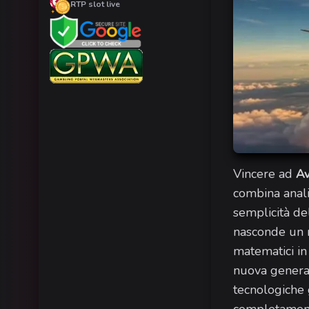
RTP slot live
Vincere ad
Av
combina analis
semplicità del
nasconde un m
matematici in 
nuova genera
tecnologiche 
completamente