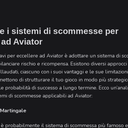
re i sistemi di scommesse per
 ad Aviator
avi per eccellere ad Aviator è adottare un sistema di 
 bilanciare rischio e ricompensa. Esistono diversi approcci
laudati, ciascuno con i suoi vantaggi e le sue limitazioni
mettono di strutturare il tuo gioco in modo più strategic
 probabilità di successo a lungo termine. Ecco un’anali
stemi di scommesse applicabili ad Aviator:
 Martingale
è probabilmente il sistema di scommessa più famoso e 