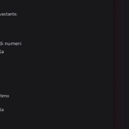
vastante.
 di numeri
la
ltimo
lla