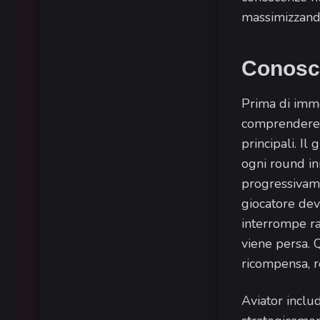
massimizzando 
Conosce
Prima di imme
comprendere 
principali. Il
ogni round ini
progressivame
giocatore de
interrompe ra
viene persa. 
ricompensa, r
Aviator inclu