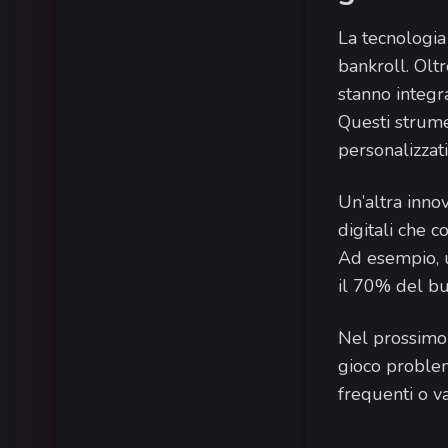
La tecnologia 
bankroll. Oltr
stanno integra
Questi strume
personalizzat
Un’altra inno
digitali che c
Ad esempio, u
il 70% del bu
Nel prossimo f
gioco proble
frequenti o v