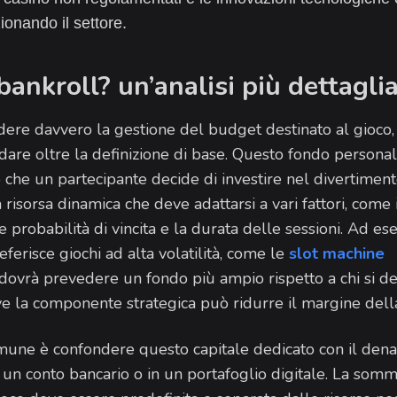
ionando il settore.
 bankroll? un’analisi più dettagli
re davvero la gestione del budget destinato al gioco,
dare oltre la definizione di base. Questo fondo persona
o che un partecipante decide di investire nel divertiment
isorsa dinamica che deve adattarsi a vari fattori, come i
 le probabilità di vincita e la durata delle sessioni. Ad e
ferisce giochi ad alta volatilità, come le
slot machine
 dovrà prevedere un fondo più ampio rispetto a chi si de
ve la componente strategica può ridurre il margine della
une è confondere questo capitale dedicato con il den
n un conto bancario o in un portafoglio digitale. La som