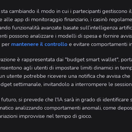
sta cambiando il modo in cui i partecipanti gestiscono il
e alle app di monitoraggio finanziario, i casinò regolame
ndo funzionalità avanzate basate sull’intelligenza artifici
nti possono analizzare i modelli di spesa e fornire avvis
i per
mantenere il controllo
e evitare comportamenti im
vazione è rappresentata dai "budget smart wallet", port
onsentono agli utenti di impostare limiti dinamici in tem
n utente potrebbe ricevere una notifica che avvisa che
dget settimanale, invitandolo a interrompere le sessioni
uturo, si prevede che l'IA sarà in grado di identificare 
matico analizzando comportamenti anomali, come deposi
ariazioni improvvise nel tempo di gioco.