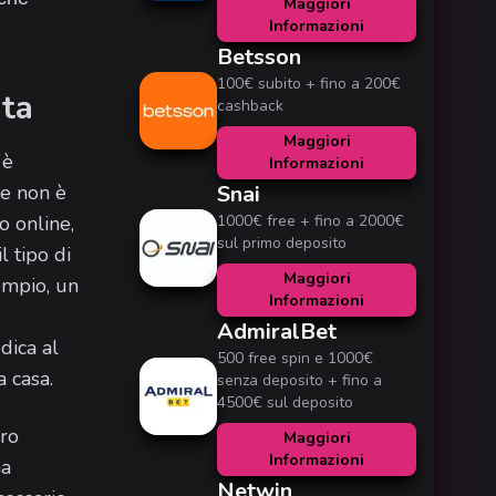
Maggiori
Informazioni
Betsson
100€ subito + fino a 200€
ata
cashback
Maggiori
 è
Informazioni
le non è
Snai
o online,
1000€ free + fino a 2000€
sul primo deposito
l tipo di
Maggiori
sempio, un
Informazioni
AdmiralBet
dica al
500 free spin e 1000€
 casa.
senza deposito + fino a
4500€ sul deposito
aro
Maggiori
Informazioni
ma
Netwin