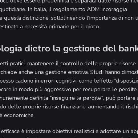
gioco deve essere predefinita e separata dalle risorse ne
quotidiane. In Italia, il regolamento ADM incoraggia
e questa distinzione, sottolineando l’importanza di non u
stinato a necessità primarie per il gioco.
logia dietro la gestione del bank
etti pratici, mantenere il controllo delle proprie risorse
chiede anche una gestione emotiva. Studi hanno dimost
pesso cadono in errori cognitivi, come l’effetto “disposizi
iocare in modo più aggressivo per recuperare le perdite
munemente definita "inseguire le perdite", può portare 
o delle proprie risorse finanziarie, aumentando il rischi
e economiche.
efficace è impostare obiettivi realistici e adottare un ap