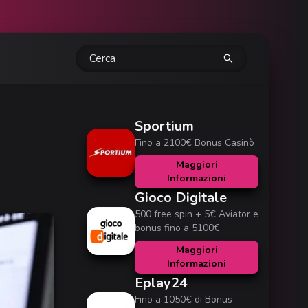
Cerca
Sportium
Fino a 2100€ Bonus Casinò
Maggiori
Informazioni
Gioco Digitale
500 free spin + 5€ Aviator e
bonus
fino a 5100€
Maggiori
Informazioni
Eplay24
Fino a 1050€ di Bonus