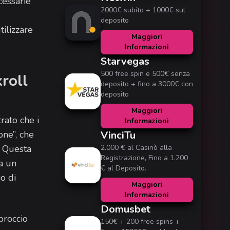
cessarie
2000€ subito + 1000€ sul
deposito
tilizzare
Maggiori
Informazioni
Starvegas
500 free spin e 500€ senza
roll
deposito + fino a 3000€ con
deposito
Maggiori
rato che i
Informazioni
one”, che
VinciTu
. Questa
2.000 € al Casinò alla
Registrazione, Fino a 1.200
a un
€ al Deposito.
o di
Maggiori
Informazioni
Domusbet
proccio
150€ + 200 free spins +