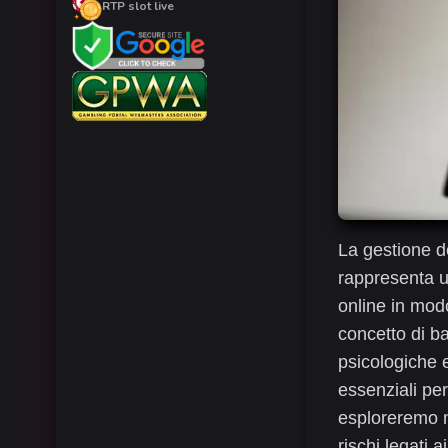
RTP slot live
La gestione d
rappresenta u
online in mod
concetto di ba
psicologiche 
essenziali pe
esploreremo n
rischi legati 