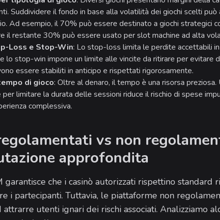
enti. Suddividere il fondo in base alla volatilità dei giochi scelti può
schio. Ad esempio, il 70% può essere destinato a giochi strategici c
e il restante 30% può essere usato per slot machine ad alta volat
op-Loss e Stop-Win
: Lo stop-loss limita le perdite accettabili i
 lo stop-win impone un limite alle vincite da ritirare per evitare di
vono essere stabiliti in anticipo e rispettati rigorosamente.
tempo di gioco
: Oltre al denaro, il tempo è una risorsa preziosa. 
 per limitare la durata delle sessioni riduce il rischio di spese impu
sperienza complessiva.
regolamentati vs non regolament
utazione approfondita
DM garantisce che i casinò autorizzati rispettino standard r
e i partecipanti. Tuttavia, le piattaforme non regolamen
attrarre utenti ignari dei rischi associati. Analizziamo a