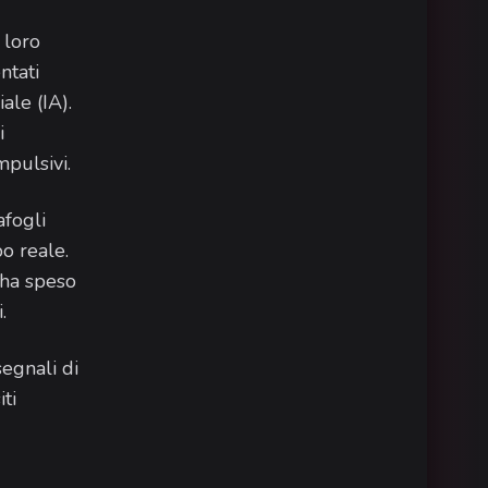
 loro
ntati
ale (IA).
i
pulsivi.
afogli
po reale.
 ha speso
.
segnali di
ti