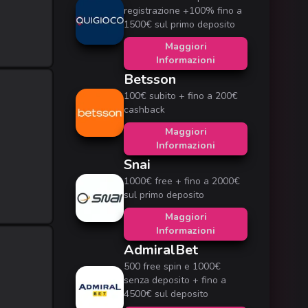
registrazione +100% fino a
1500€ sul primo deposito
Maggiori
Informazioni
Betsson
100€ subito + fino a 200€
cashback
Maggiori
Informazioni
Snai
1000€ free + fino a 2000€
sul primo deposito
Maggiori
Informazioni
AdmiralBet
500 free spin e 1000€
senza deposito + fino a
4500€ sul deposito