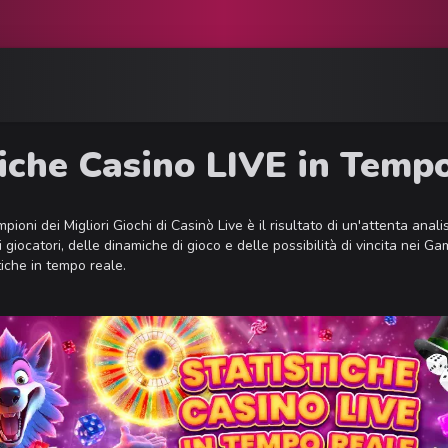
tiche Casino LIVE in Tem
ioni dei Migliori Giochi di Casinò Live è il risultato di un'attenta anali
 giocatori, delle dinamiche di gioco e delle possibilità di vincita nei 
tiche in tempo reale.