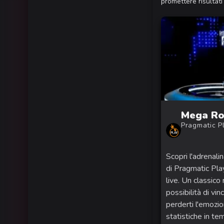
promettere risultati
Mega Ro
Pragmatic P
Scopri l'adrenal
di Pragmatic Pla
live. Un classico
possibilità di vi
perderti l'emozio
statistiche in te