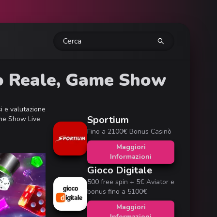
Cerca
po Reale, Game Show
si e valutazione
Sportium
Game Show Live
Fino a 2100€ Bonus Casinò
Maggiori
Informazioni
Gioco Digitale
500 free spin + 5€ Aviator e
bonus
fino a 5100€
Maggiori
Informazioni