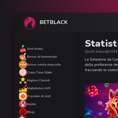
BETBLACK
Statis
Slot Gratis
Giochi tracciati H24
Bonus di benvenuto
La Selezione da Camp
delle preferenze dei
Bonus senza deposito
tracciando le statis
Crazy Time Stats
Migliori Casinò
Statistiche LIVE
Provider di slot
Guide
Blog