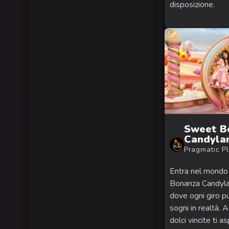
disposizione.
Sweet B
Candyla
Pragmatic P
Entra nel mondo
Bonanza Candyla
dove ogni giro pu
sogni in realtà. 
dolci vincite ti 