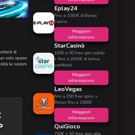
Eplay24
Fino a 1050€ di Bonus
Casino
Maggiori
Informazioni
StarCasinò
etterti di
100€ e 50 free spin subito
 un solo spazio
+ fino a 2050€ di bonus
ità le sezioni
cashback
Maggiori
Informazioni
LeoVegas
fino a 250 free spins +
Bonus fino a 1500€
Maggiori
€
Informazioni
o
QuiGioco
750€ + 50 free spin alla