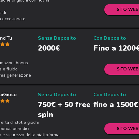
zione di giochi con novità
e
SITO WEB
pidi
a eccezionale
nciTu
Senza Deposito
Con Deposito
2000€
Fino a 1200
mozioni bonus
e e fluido
SITO WEB
tima generazione
uiGioco
Senza Deposito
Con Deposito
750€ + 50 free
fino a 1500€
spin
erta di slot e giochi
 bonus periodici
SITO WEB
tà e sicurezza della piattaforma