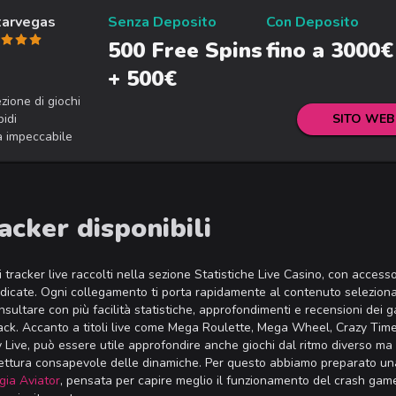
tarvegas
Senza Deposito
Con Deposito
500 Free Spins
fino a 3000€
+ 500€
zione di giochi
pidi
SITO WEB
a impeccabile
racker disponibili
 i tracker live raccolti nella sezione Statistiche Live Casino, con accesso
edicate. Ogni collegamento ti porta rapidamente al contenuto seleziona
nsultare con più facilità statistiche, approfondimenti e recensioni dei
ack. Accanto a titoli live come Mega Roulette, Mega Wheel, Crazy Tim
Live, può essere utile approfondire anche giochi dal ritmo diverso ma
lettura consapevole delle dinamiche. Per questo abbiamo preparato un
gia Aviator
, pensata per capire meglio il funzionamento del crash gam