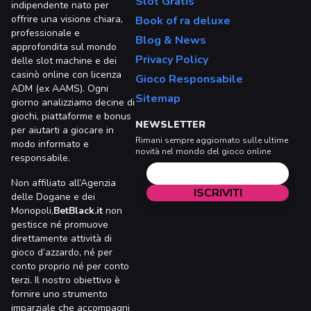
Slot Gratis
indipendente nato per
offrire una visione chiara,
Book of ra deluxe
professionale e
Blog & News
approfondita sul mondo
Privacy Policy
delle slot machine e dei
casinò online con licenza
Gioco Responsabile
ADM (ex AAMS). Ogni
Sitemap
giorno analizziamo decine di
giochi, piattaforme e bonus
NEWSLETTER
per aiutarti a giocare in
Rimani sempre aggiornato sulle ultime
modo informato e
novità nel mondo del gioco online
responsabile.
Non affiliato all’Agenzia
delle Dogane e dei
Monopoli,
BetBlack.it
non
gestisce né promuove
direttamente attività di
gioco d’azzardo, né per
conto proprio né per conto
terzi. Il nostro obiettivo è
fornire uno strumento
imparziale che accompagni