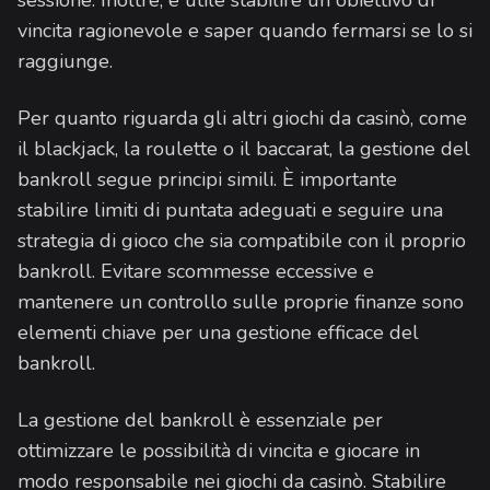
sessione. Inoltre, è utile stabilire un obiettivo di
vincita ragionevole e saper quando fermarsi se lo si
raggiunge.
Per quanto riguarda gli altri giochi da casinò, come
il blackjack, la roulette o il baccarat, la gestione del
bankroll segue principi simili. È importante
stabilire limiti di puntata adeguati e seguire una
strategia di gioco che sia compatibile con il proprio
bankroll. Evitare scommesse eccessive e
mantenere un controllo sulle proprie finanze sono
elementi chiave per una gestione efficace del
bankroll.
La gestione del bankroll è essenziale per
ottimizzare le possibilità di vincita e giocare in
modo responsabile nei giochi da casinò. Stabilire