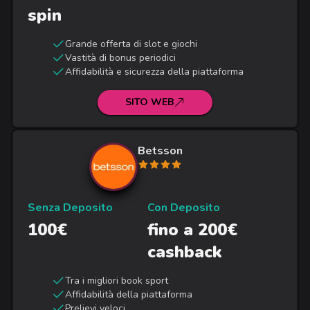
spin
Grande offerta di slot e giochi
Vastità di bonus periodici
Affidabilità e sicurezza della piattaforma
SITO WEB
Betsson
Senza Deposito
Con Deposito
100€
fino a 200€
cashback
Tra i migliori book sport
Affidabilità della piattaforma
Prelievi veloci