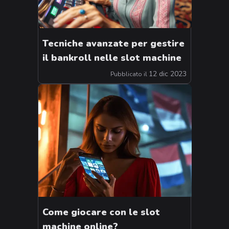
Tecniche avanzate per gestire
il bankroll nelle slot machine
12 dic 2023
Pubblicato il
Come giocare con le slot
machine online?