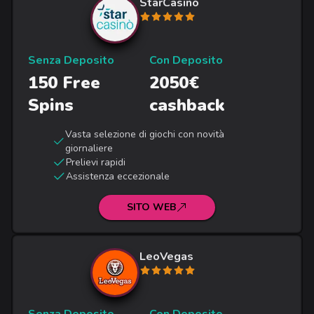
StarCasinò
Senza Deposito
Con Deposito
150 Free
2050€
Spins
cashback
Vasta selezione di giochi con novità
giornaliere
Prelievi rapidi
Assistenza eccezionale
SITO WEB
LeoVegas