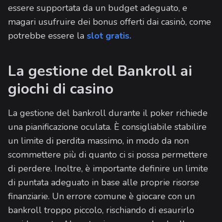
essere supportata da un budget adeguato, e
magari usufruire dei bonus offerti dai casinò, come
potrebbe essere la
slot gratis.
La gestione del Bankroll ai
giochi di casino
La gestione del bankroll durante il poker richiede
una pianificazione oculata. È consigliabile stabilire
un limite di perdita massimo, in modo da non
scommettere più di quanto ci si possa permettere
di perdere. Inoltre, è importante definire un limite
di puntata adeguato in base alle proprie risorse
finanziarie. Un errore comune è giocare con un
bankroll troppo piccolo, rischiando di esaurirlo