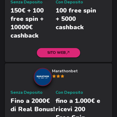
Senza Deposito
Con Deposito
150€ + 100
100 free spin
free spin +
+ 5000
10000€
cashback
cashback
SITO WEB
Marathonbet
Senza Deposito
Con Deposito
Fino a 2000€
fino a 1.000€ e
di Real Bonus!
ricevi 200