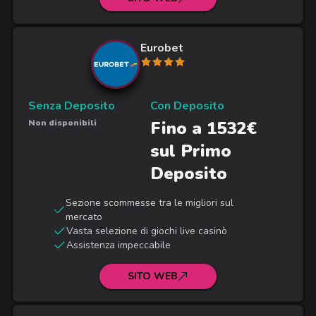
Eurobet
Senza Deposito
Con Deposito
Non disponibili
Fino a 1532€
sul Primo
Deposito
Sezione scommesse tra le migliori sul
mercato
Vasta selezione di giochi live casinò
Assistenza impeccabile
SITO WEB