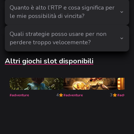
Quanto è alto l’RTP e cosa significa per
le mie possibilità di vincita?
Il Return To Player di Gonzo’s Quest
Quali strategie posso usare per non
Megaways si aggira intorno al 96%, un valore
perdere troppo velocemente?
competitivo per una slot Megaways. Questo
significa che, teoricamente, su 100 euro puntati
Il consiglio principale è gestire bene il budget,
Altri giochi slot disponibili
il gioco restituisce 96 euro nel lungo periodo,
puntare importi proporzionati al saldo a
anche se essendo una slot con volatilità medio-
disposizione e non inseguire subito vincite alte.
alta, i pagamenti possono essere meno
Gonzo’s Quest Megaways dà il meglio di sé
frequenti ma molto più consistenti quando
nelle sessioni di gioco più lunghe, sfruttando i
4
3
#
adventure
#
adventure
#
adventu
arrivano.
Free Falls e i moltiplicatori. Meglio puntare
GONZO'S QUEST
GONZITA'S QUEST
GONZO'S
meno e avere più giri a disposizione, piuttosto
che bruciare il saldo in pochi spin sperando nel
colpo grosso.