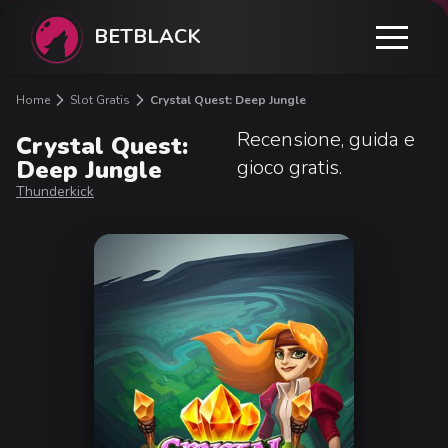
BETBLACK
Home
Slot Gratis
Crystal Quest: Deep Jungle
Recensione, guida e
Crystal Quest:
Deep Jungle
gioco gratis.
Thunderkick