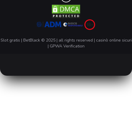
Slot gratis | BetBlack © 2025 | all rights reserved | casinò online sicuri
| GPWA Verification