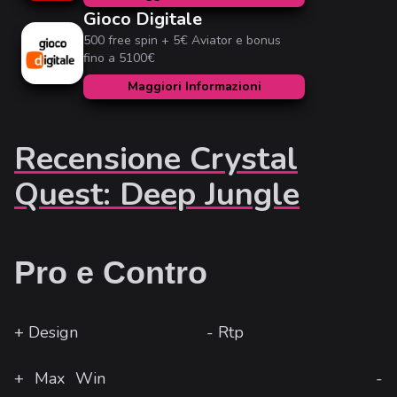
Gioco Digitale
500 free spin + 5€ Aviator e bonus
fino a 5100€
Maggiori Informazioni
Recensione Crystal
Quest: Deep Jungle
Pro e Contro
+ Design - Rtp
+ Max Win -