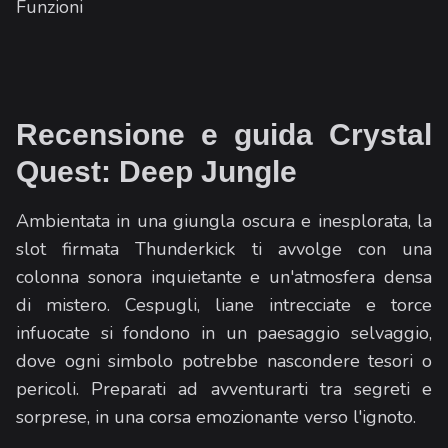
Funzio
Recensione e guida Crystal
Quest: Deep Jungle
Ambientata in una giungla oscura e inesplorata, la
slot firmata Thunderkick ti avvolge con una
colonna sonora inquietante e un'atmosfera densa
di mistero. Cespugli, liane intrecciate e torce
infuocate si fondono in un paesaggio selvaggio,
dove ogni simbolo potrebbe nascondere tesori o
pericoli. Preparati ad avventurarti tra segreti e
sorprese, in una corsa emozionante verso l'ignoto.