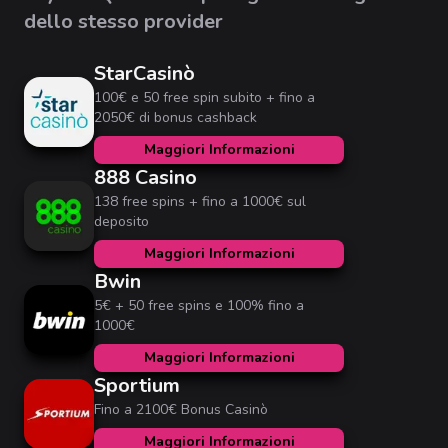
dello stesso provider
StarCasinò
100€ e 50 free spin subito + fino a
2050€ di bonus cashback
Maggiori Informazioni
888 Casino
138 free spins + fino a 1000€ sul
deposito
Maggiori Informazioni
Bwin
5€ + 50 free spins e 100% fino a
1000€
Maggiori Informazioni
Sportium
Fino a 2100€ Bonus Casinò
Maggiori Informazioni