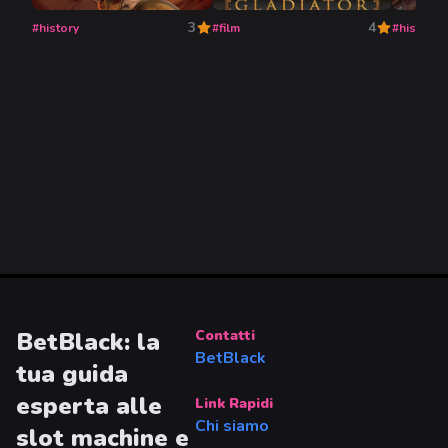
3
4
#
history
#
film
#
history
GLADIATOR LEGENDS
GLADIATOR ROAD TO ROME
300 SHIE
BetBlack: la
Contatti
BetBlack
tua guida
esperta alle
Link Rapidi
Chi siamo
slot machine e