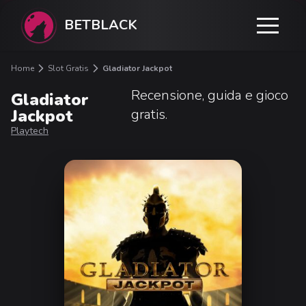
BETBLACK
Home
Slot Gratis
Gladiator Jackpot
Recensione, guida e gioco
Gladiator
Jackpot
gratis.
Playtech