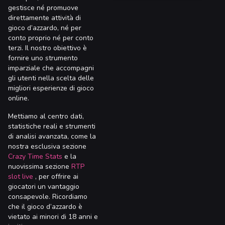
gestisce né promuove
direttamente attività di
gioco d’azzardo, né per
conto proprio né per conto
terzi. Il nostro obiettivo è
fornire uno strumento
imparziale che accompagni
gli utenti nella scelta delle
migliori esperienze di gioco
online.
Mettiamo al centro dati,
statistiche reali e strumenti
di analisi avanzata, come la
nostra esclusiva sezione
Crazy Time Stats
e la
nuovissima sezione
RTP
slot live
, per offrire ai
giocatori un vantaggio
consapevole. Ricordiamo
che il gioco d’azzardo è
vietato ai minori di 18 anni e