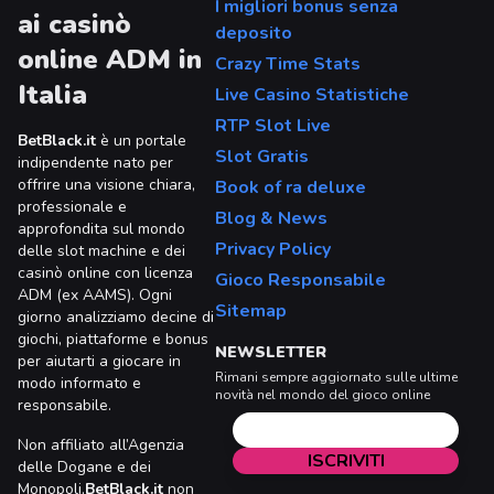
I migliori bonus senza
ai casinò
deposito
online ADM in
Crazy Time Stats
Italia
Live Casino Statistiche
RTP Slot Live
BetBlack.it
è un portale
Slot Gratis
indipendente nato per
offrire una visione chiara,
Book of ra deluxe
professionale e
Blog & News
approfondita sul mondo
Privacy Policy
delle slot machine e dei
casinò online con licenza
Gioco Responsabile
ADM (ex AAMS). Ogni
Sitemap
giorno analizziamo decine di
giochi, piattaforme e bonus
NEWSLETTER
per aiutarti a giocare in
Rimani sempre aggiornato sulle ultime
modo informato e
novità nel mondo del gioco online
responsabile.
Non affiliato all’Agenzia
delle Dogane e dei
Monopoli,
BetBlack.it
non