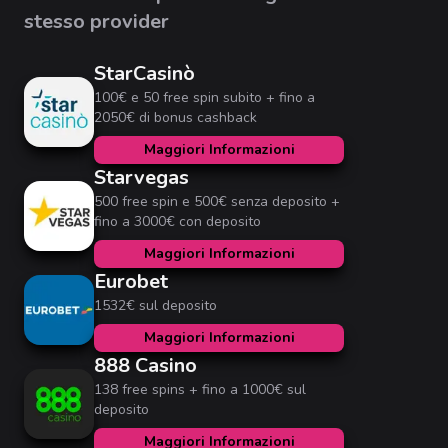
stesso provider
StarCasinò
100€ e 50 free spin subito + fino a
2050€ di bonus cashback
Maggiori Informazioni
Starvegas
500 free spin e 500€ senza deposito +
fino a 3000€ con deposito
Maggiori Informazioni
Eurobet
1532€ sul deposito
Maggiori Informazioni
888 Casino
138 free spins + fino a 1000€ sul
deposito
Maggiori Informazioni