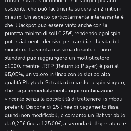
considerata la slot online con il Jackpot più alto
esistente, che può facilmente superare i 2 milioni
di euro. Un aspetto particolarmente interessante è
che il Jackpot può essere vinto anche con la
puntata minima di soli 0,25€, rendendo ogni spin
potenzialmente decisivo per cambiare la vita del
giocatore. La vincita massima durante il gioco
standard può raggiungere un moltiplicatore
x1000, mentre l’RTP (Return to Player) è pari al
95,05%, un valore in linea con le slot ad alta
qualità Playtech. Si tratta di una slot a spin singolo,
che paga immediatamente ogni combinazione
vincente senza la possibilità di trattenere i simboli
preferiti. Dispone di 25 linee di pagamento fisse,
quindi non modificabili, e consente un Bet variabile
da 0,25€ fino a 125,00€, a seconda dell’operatore e