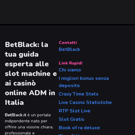
BetBlack: la
Contatti
BetBlack
tua guida
esperta alle
Link Rapidi
Chi siamo
slot machine e
I migliori bonus senza
ai casinò
deposito
online ADM in
Crazy Time Stats
Italia
Live Casino Statistiche
RTP Slot Live
BetBlack.it
è un portale
Slot Gratis
indipendente nato per
offrire una visione chiara,
Book of ra deluxe
professionale e