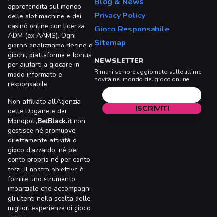
Blog & News
approfondita sul mondo
Privacy Policy
delle slot machine e dei
casinò online con licenza
Gioco Responsabile
ADM (ex AAMS). Ogni
Sitemap
giorno analizziamo decine di
giochi, piattaforme e bonus
NEWSLETTER
per aiutarti a giocare in
Rimani sempre aggiornato sulle ultime
modo informato e
novità nel mondo del gioco online
responsabile.
Non affiliato all’Agenzia
delle Dogane e dei
Monopoli,
BetBlack.it
non
gestisce né promuove
direttamente attività di
gioco d’azzardo, né per
conto proprio né per conto
terzi. Il nostro obiettivo è
fornire uno strumento
imparziale che accompagni
gli utenti nella scelta delle
migliori esperienze di gioco