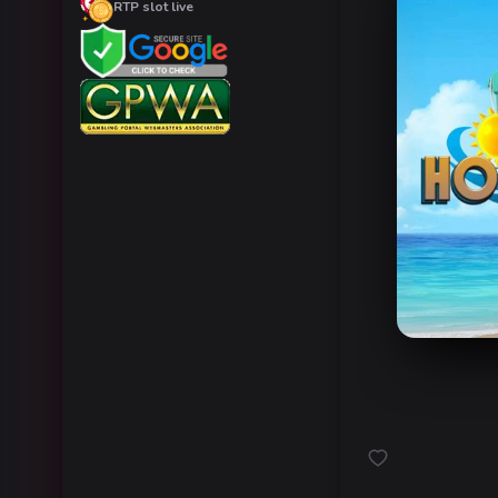
RTP slot live