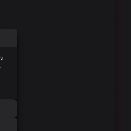
ti
.
i
o.