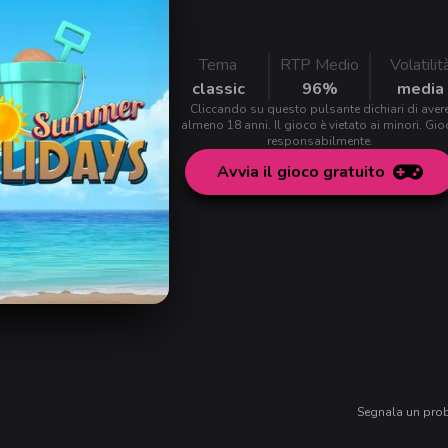
Tema
RTP Medio
Volatilit
classic
96
%
media
Cliccando su questo pulsante dichiari di aver
almeno 18 anni. Il gioco è vietato ai minori. Gio
responsabilmente.
Avvia il gioco gratuito
Segnala un pro