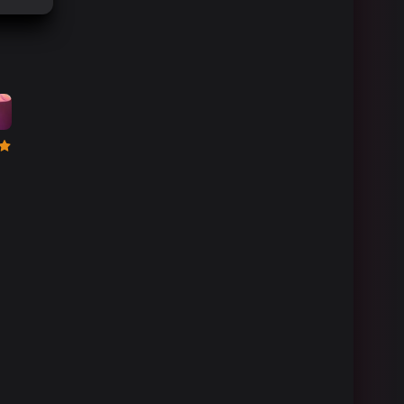
premi