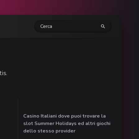
Cerca
is.
Casino Italiani dove puoi trovare la
slot Summer Holidays ed altri giochi
dello stesso provider