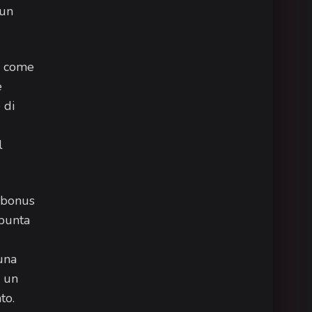
 un
ti come
e
 di
l
 bonus
 punta
 una
, un
to.