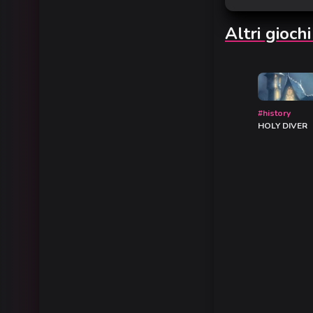
Una piccola 
Altri giochi
comune che cr
milioni di eur
#
history
HOLY DIVER