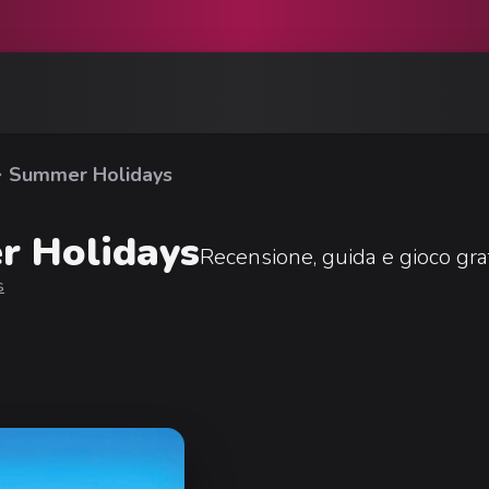
Summer Holidays
 Holidays
Recensione, guida e gioco grat
s