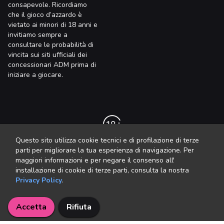
consapevole. Ricordiamo
che il gioco d’azzardo è
vietato ai minori di 18 anni e
invitiamo sempre a
consultare le probabilità di
vincita sui siti ufficiali dei
concessionari ADM prima di
iniziare a giocare.
Questo sito utilizza cookie tecnici e di profilazione di terze
parti per migliorare la tua esperienza di navigazione. Per
maggiori informazioni e per negare il consenso all'
installazione di cookie di terze parti, consulta la nostra
Privacy Policy
.
Slot gratis | BetBlack © 2025 | all rights reserved | casinò online sicuri
Accetta
Rifiuta
| GPWA Verification