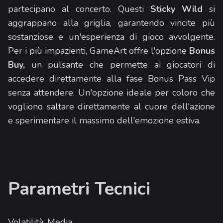
partecipano al concerto. Questi
Sticky Wild
si
aggrappano alla griglia, garantendo vincite più
sostanziose e un'esperienza di gioco avvolgente.
Per i più impazienti, GameArt offre l'opzione
Bonus
Buy,
un pulsante che permette ai giocatori di
accedere direttamente alla fase Bonus Pass Vip
senza attendere. Un'opzione ideale per coloro che
vogliono saltare direttamente al cuore dell'azione
e sperimentare il massimo dell'emozione estiva.
Parametri Tecnici
Volatilità: Media