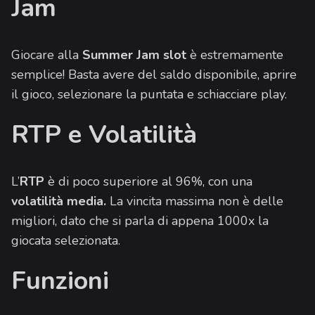
Jam
Giocare alla
Summer Jam slot
è estremamente
semplice! Basta avere del saldo disponibile, aprire
il gioco, selezionare la puntata e schiacciare play.
RTP e Volatilità
L’
RTP
è di poco superiore al 96%, con una
volatilità media.
La vincita massima non è delle
migliori, dato che si parla di appena 1000x la
giocata selezionata.
Funzioni