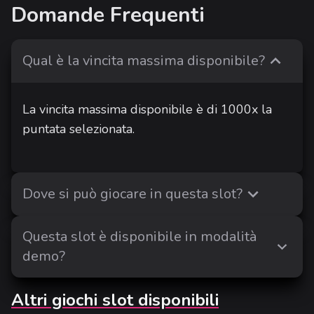
Domande Frequenti
Qual è la vincita massima disponibile?
La vincita massima disponibile è di 1000x la
puntata selezionata.
Dove si può giocare in questa slot?
Su tutti i siti con regolare licenza.
Questa slot è disponibile in modalità
demo?
Si, anche questa slot è disponibile in modalità
Altri giochi slot disponibili
demo.