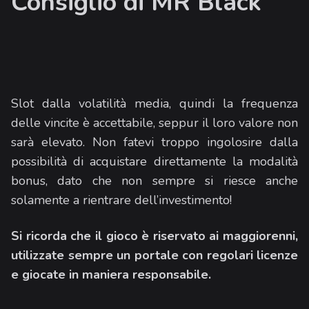
Consiglio di MR Black
Slot dalla volatilità media, quindi la frequenza
delle vincite è accettabile, seppur il loro valore non
sarà elevato. Non fatevi troppo ingolosire dalla
possibilità di acquistare direttamente la modalità
bonus, dato che non sempre si riesce anche
solamente a rientrare dell’investimento!
Si ricorda che il gioco è riservato ai maggiorenni,
utilizzate sempre un portale con regolari licenze
e giocate in maniera responsabile.