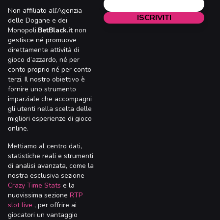
Non affiliato all’Agenzia
delle Dogane e dei
Monopoli,
BetBlack.it
non
gestisce né promuove
direttamente attività di
gioco d’azzardo, né per
conto proprio né per conto
terzi. Il nostro obiettivo è
fornire uno strumento
imparziale che accompagni
gli utenti nella scelta delle
migliori esperienze di gioco
online.
Mettiamo al centro dati,
statistiche reali e strumenti
di analisi avanzata, come la
nostra esclusiva sezione
Crazy Time Stats
e la
nuovissima sezione
RTP
slot live
, per offrire ai
giocatori un vantaggio