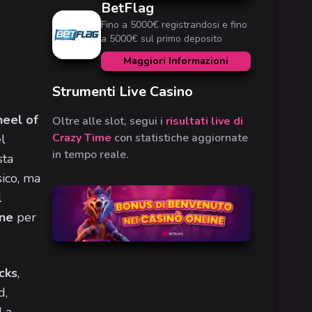
BetFlag
Fino a 5000€ registrandosi e fino
a 5000€ sul primo deposito
Maggiori Informazioni
Strumenti Live Casino
eel of
Oltre alle slot, segui i
risultati live di
Crazy Time
con statistiche aggiornate
el
in tempo reale.
sta
sico, ma
l
one
per
cks
,
d,