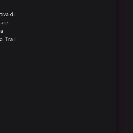
iva di
zare
sa
. Tra i