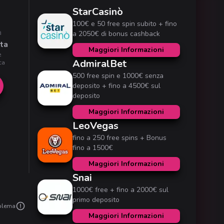
StarCasinò
100€ e 50 free spin subito + fino
à
a 2050€ di bonus cashback
ta
Maggiori Informazioni
e
AdmiralBet
ca
500 free spin e 1000€ senza
deposito + fino a 4500€ sul
deposito
Maggiori Informazioni
LeoVegas
fino a 250 free spins + Bonus
fino a 1500€
Maggiori Informazioni
Snai
1000€ free + fino a 2000€ sul
primo deposito
blema
Maggiori Informazioni