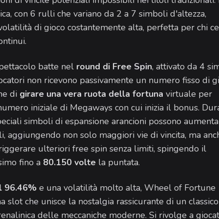
i di vincite potenziali impossibili nei titoli tradizionali.
ca, con 6 rulli che variano da 2 a 7 simboli d'altezza,
olatilità di gioco costantemente alta, perfetta per chi c
ontinui.
spettacolo batte nel
round di Free Spin
, attivato da 4 si
giocatori non ricevono passivamente un numero fisso di gi
ne di
girare una vera ruota della fortuna
virtuale per
numero iniziale di Megaways con cui inizia il bonus. Dur
speciali simboli di espansione arancioni possono aumenta
lli, aggiungendo non solo maggiori vie di vincita, ma anc
triggerare ulteriori free spin senza limiti, spingendo il
simo fino a
80.150 volte
la puntata.
l 96.46%
e una volatilità molto alta, Wheel of Fortune
slot che unisce la nostalgia rassicurante di un classico
enalinica delle meccaniche moderne. Si rivolge a giocat