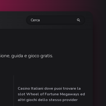
Cerca
one, guida e gioco gratis.
Casino Italiani dove puoi trovare la
slot Wheel of Fortune Megaways ed
altri giochi dello stesso provider