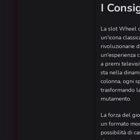
I Consi
La slot Wheel 
un'icona classi
rivoluzionarie d
un'esperienza c
a premi televis
sta nella dinami
colonna, ogni s
trasformando la 
mutamento.
La forza del gio
un formato mode
possibilità di ca