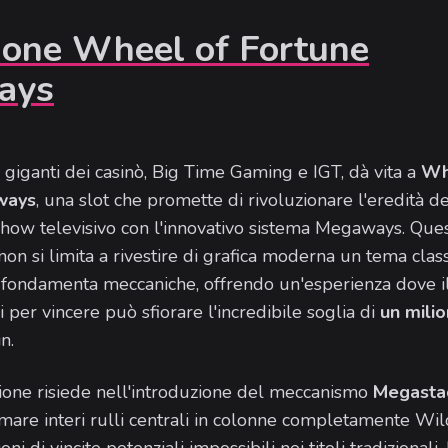
ione Wheel of Fortune
ays
 giganti dei casinò, Big Time Gaming e IGT, dà vita a
Wh
ways
, una slot che promette di rivoluzionare l'eredità d
how televisivo con l'innovativo sistema Megaways. Que
non si limita a rivestire di grafica moderna un tema clas
 fondamenta meccaniche, offrendo un'esperienza dove i
per vincere può sfiorare l'incredibile soglia di
un mili
n.
ione risiede nell'introduzione del meccanismo
Megasta
mare interi rulli centrali in colonne completamente Wil