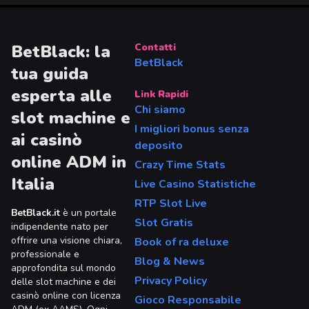
BetBlack: la
Contatti
BetBlack
tua guida
esperta alle
Link Rapidi
Chi siamo
slot machine e
I migliori bonus senza
ai casinò
deposito
online ADM in
Crazy Time Stats
Italia
Live Casino Statistiche
RTP Slot Live
BetBlack.it
è un portale
Slot Gratis
indipendente nato per
offrire una visione chiara,
Book of ra deluxe
professionale e
Blog & News
approfondita sul mondo
Privacy Policy
delle slot machine e dei
casinò online con licenza
Gioco Responsabile