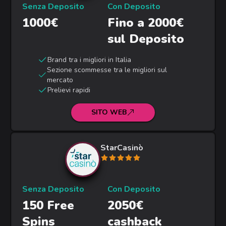
Senza Deposito
Con Deposito
1000€
Fino a 2000€
sul Deposito
Brand tra i migliori in Italia
Sezione scommesse tra le migliori sul
mercato
Prelievi rapidi
SITO WEB
StarCasinò
Senza Deposito
Con Deposito
150 Free
2050€
Spins
cashback