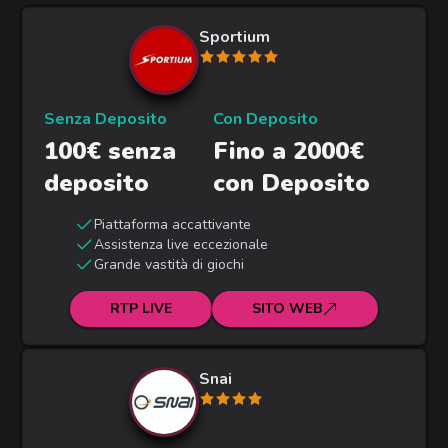
Sportium
Senza Deposito
Con Deposito
100€ senza
Fino a 2000€
deposito
con Deposito
Piattaforma accattivante
Assistenza live eccezionale
Grande vastità di giochi
RTP LIVE
SITO WEB
Snai