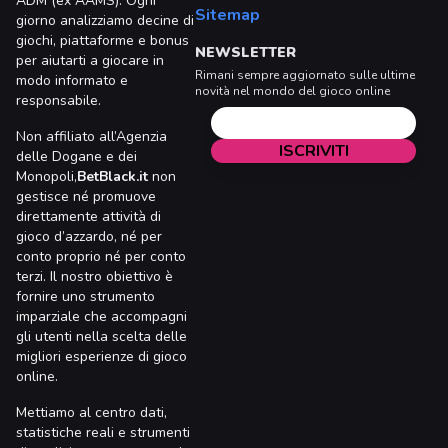
ADM (ex AAMS). Ogni
Sitemap
giorno analizziamo decine di
giochi, piattaforme e bonus
NEWSLETTER
per aiutarti a giocare in
Rimani sempre aggiornato sulle ultime
modo informato e
novità nel mondo del gioco online
responsabile.
Non affiliato all’Agenzia
delle Dogane e dei
Monopoli,
BetBlack.it
non
gestisce né promuove
direttamente attività di
gioco d’azzardo, né per
conto proprio né per conto
terzi. Il nostro obiettivo è
fornire uno strumento
imparziale che accompagni
gli utenti nella scelta delle
migliori esperienze di gioco
online.
Mettiamo al centro dati,
statistiche reali e strumenti