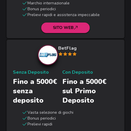
Marchio internazionale
Bonus periodici
Prelievi rapidi e assistenza impeccabile
SITO WEB
BetFlag
Senza Deposito
Con Deposito
Fino a 5000€
Fino a 5000€
senza
sul Primo
deposito
Deposito
Vasta selezione di giochi
Bonus periodici
Prelievi rapidi