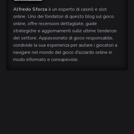
Alfredo Sforza
è un esperto di casinò e slot
online. Uno dei fondatori di questo blog sul gioco
online, offre recensioni dettagliate, guide
strategiche e aggiornamenti sulle ultime tendenze
del settore. Appassionato di gioco responsabile,
condivide la sua esperienza per aiutare i giocatori a
navigare nel mondo del gioco d'azzardo online in
modo informato e consapevole.