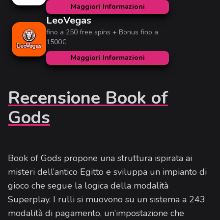
Maggiori Informazioni
LeoVegas
fino a 250 free spins + Bonus fino a
1500€
Maggiori Informazioni
Recensione Book of
Gods
Book of Gods propone una struttura ispirata ai
misteri dell’antico Egitto e sviluppa un impianto di
gioco che segue la logica della modalità
Superplay. I rulli si muovono su un sistema a 243
modalità di pagamento, un’impostazione che