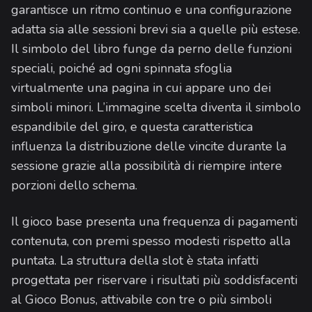
garantisce un ritmo continuo e una configurazione
adatta sia alle sessioni brevi sia a quelle più estese.
Il simbolo del libro funge da perno delle funzioni
speciali, poiché ad ogni spinnata sfoglia
virtualmente una pagina in cui appare uno dei
simboli minori. L’immagine scelta diventa il simbolo
espandibile del giro, e questa caratteristica
influenza la distribuzione delle vincite durante la
sessione grazie alla possibilità di riempire intere
porzioni dello schema.
Il gioco base presenta una frequenza di pagamenti
contenuta, con premi spesso modesti rispetto alla
puntata. La struttura della slot è stata infatti
progettata per riservare i risultati più soddisfacenti
al Gioco Bonus, attivabile con tre o più simboli