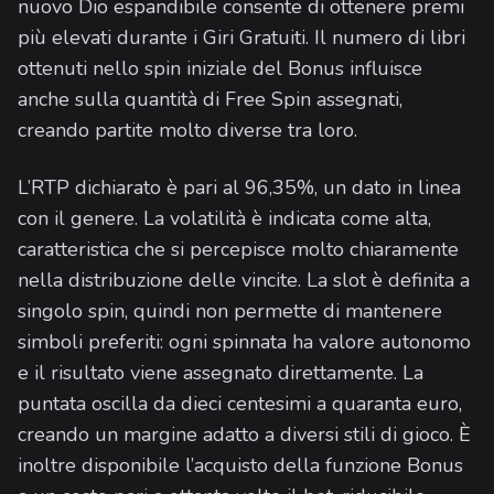
nuovo Dio espandibile consente di ottenere premi
più elevati durante i Giri Gratuiti. Il numero di libri
ottenuti nello spin iniziale del Bonus influisce
anche sulla quantità di Free Spin assegnati,
creando partite molto diverse tra loro.
L’RTP dichiarato è pari al 96,35%, un dato in linea
con il genere. La volatilità è indicata come alta,
caratteristica che si percepisce molto chiaramente
nella distribuzione delle vincite. La slot è definita a
singolo spin, quindi non permette di mantenere
simboli preferiti: ogni spinnata ha valore autonomo
e il risultato viene assegnato direttamente. La
puntata oscilla da dieci centesimi a quaranta euro,
creando un margine adatto a diversi stili di gioco. È
inoltre disponibile l’acquisto della funzione Bonus