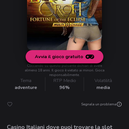
Avvia il gioco gratuito
Cliccando su questo pulsante dichiari di avere
almeno 18 anni. Il gioco è vietato ai minori. Gioca
responsabilmente.
Tema
RTP Medio
Volatilità
adventure
96
%
media
Segnala un problema
Casino Italiani dove puoi trovare la slot