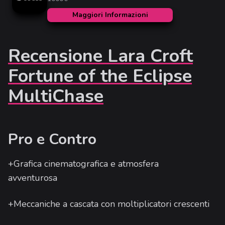
Maggiori Informazioni
Recensione Lara Croft
Fortune of the Eclipse
MultiChase
Pro e Contro
+Grafica cinematografica e atmosfera
avventurosa
+Meccaniche a cascata con moltiplicatori crescenti