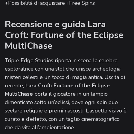
+Possibilità di acquistare i Free Spins
Recensione e guida Lara
Croft: Fortune of the Eclipse
MultiChase
Triple Edge Studios riporta in scena la celebre
esploratrice con una slot che unisce archeologia,
misteri celesti e un tocco di magia antica. Uscita di
recente,
Lara Croft: Fortune of the Eclipse
MultiChase
porta il giocatore in un tempio
dimenticato sotto un’eclissi, dove ogni spin può
svelare reliquie e premi nascosti. L’aspetto visivo è
curato e d’effetto, con un taglio cinematografico
che dà vita all’ambientazione.