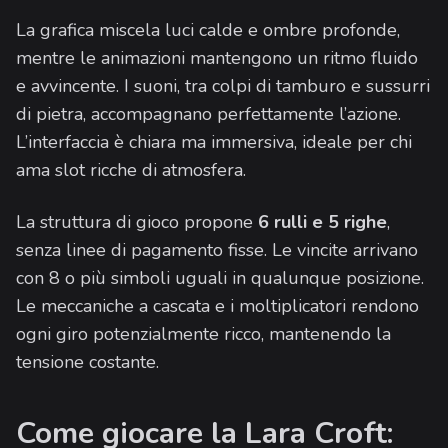
La grafica miscela luci calde e ombre profonde,
mentre le animazioni mantengono un ritmo fluido
e avvincente. I suoni, tra colpi di tamburo e sussurri
di pietra, accompagnano perfettamente l’azione.
L’interfaccia è chiara ma immersiva, ideale per chi
ama slot ricche di atmosfera.
La struttura di gioco propone
6 rulli e 5 righe
,
senza linee di pagamento fisse. Le vincite arrivano
con 8 o più simboli uguali in qualunque posizione.
Le meccaniche a cascata e i moltiplicatori rendono
ogni giro potenzialmente ricco, mantenendo la
tensione costante.
Come giocare la Lara Croft: