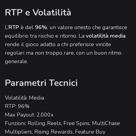
RTP e Volatilità
L’
RTP
è del
96%
, un valore onesto che garantisce
equilibrio tra rischio e ritorno. La
volatilità media
rende il gioco adatto a chi preferisce vincite
regolari ma non troppo rare, con un buon ritmo
generale.
Parametri Tecnici
Volatilità: Media
RTP: 96%
Max Payout: 2.000x
Funzioni: Rolling Reels, Free Spins, MultiChase
Multipliers, Rising Rewards, Feature Buy