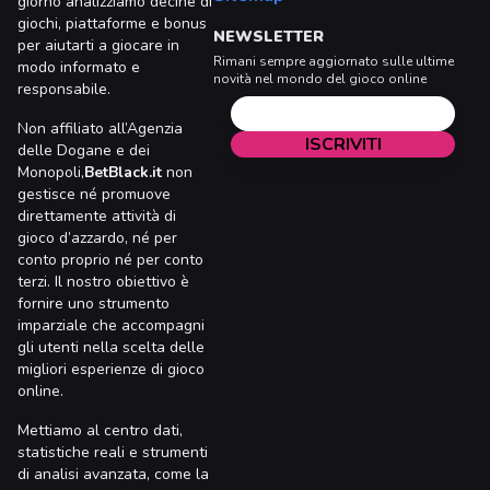
giorno analizziamo decine di
giochi, piattaforme e bonus
NEWSLETTER
per aiutarti a giocare in
Rimani sempre aggiornato sulle ultime
modo informato e
novità nel mondo del gioco online
responsabile.
Non affiliato all’Agenzia
delle Dogane e dei
Monopoli,
BetBlack.it
non
gestisce né promuove
direttamente attività di
gioco d’azzardo, né per
conto proprio né per conto
terzi. Il nostro obiettivo è
fornire uno strumento
imparziale che accompagni
gli utenti nella scelta delle
migliori esperienze di gioco
online.
Mettiamo al centro dati,
statistiche reali e strumenti
di analisi avanzata, come la