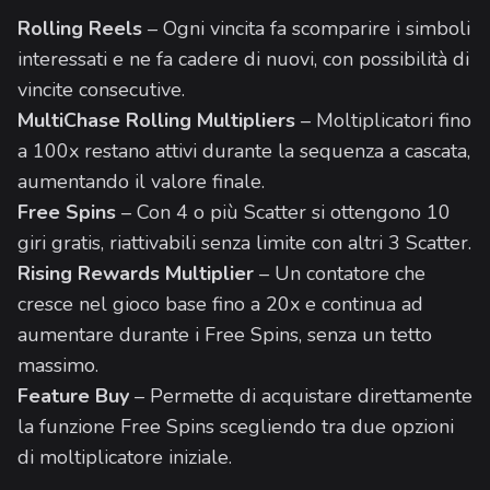
Rolling Reels
– Ogni vincita fa scomparire i simboli
interessati e ne fa cadere di nuovi, con possibilità di
vincite consecutive.
MultiChase Rolling Multipliers
– Moltiplicatori fino
a 100x restano attivi durante la sequenza a cascata,
aumentando il valore finale.
Free Spins
– Con 4 o più Scatter si ottengono 10
giri gratis, riattivabili senza limite con altri 3 Scatter.
Rising Rewards Multiplier
– Un contatore che
cresce nel gioco base fino a 20x e continua ad
aumentare durante i Free Spins, senza un tetto
massimo.
Feature Buy
– Permette di acquistare direttamente
la funzione Free Spins scegliendo tra due opzioni
di moltiplicatore iniziale.