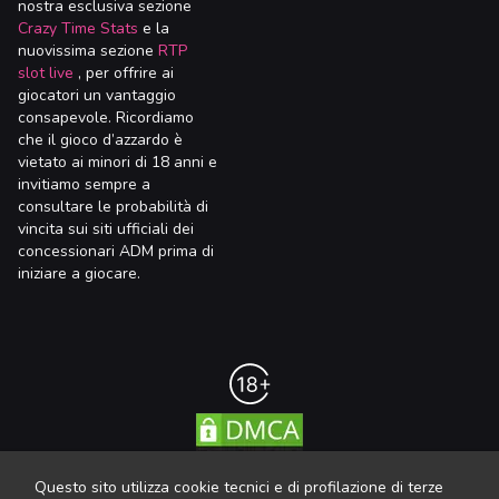
nostra esclusiva sezione
Crazy Time Stats
e la
nuovissima sezione
RTP
slot live
, per offrire ai
giocatori un vantaggio
consapevole. Ricordiamo
che il gioco d’azzardo è
vietato ai minori di 18 anni e
invitiamo sempre a
consultare le probabilità di
vincita sui siti ufficiali dei
concessionari ADM prima di
iniziare a giocare.
Questo sito utilizza cookie tecnici e di profilazione di terze