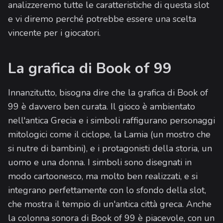
analizzeremo tutte le caratteristiche di questa slot
e vi diremo perché potrebbe essere una scelta
vincente per i giocatori.
La grafica di Book of 99
Innanzitutto, bisogna dire che la grafica di Book of
99 è davvero ben curata. Il gioco è ambientato
nell'antica Grecia e i simboli raffigurano personaggi
mitologici come il ciclope, la Lamia (un mostro che
si nutre di bambini), e i protagonisti della storia, un
uomo e una donna. I simboli sono disegnati in
modo cartoonesco, ma molto ben realizzati, e si
integrano perfettamente con lo sfondo della slot,
che mostra il tempio di un'antica città greca. Anche
la colonna sonora di Book of 99 è piacevole, con un