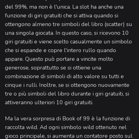
del 99%, ma non è l'unica. La slot ha anche una
funzione di giri gratuiti che si attiva quando si
ottengono almeno tre simboli del libro (scatter) su
una singola giocata. In questo caso, si ricevono 10
giri gratuiti e viene scelto casualmente un simbolo
che si espande e copre l'intero rullo quando
appare. Questo può portare a vincite molto
generose, soprattutto se si ottiene una
combinazione di simboli di alto valore su tutti e
cinque i rulli. Inoltre, se si ottengono nuovamente
tre o più simboli del libro durante i giri gratuiti, si
attiveranno ulteriori 10 giri gratuiti.
Ma la vera sorpresa di Book of 99 è la funzione di
raccolta wild. Ad ogni simbolo wild ottenuto nel
gioco principale, si aumenta un contatore posto sul