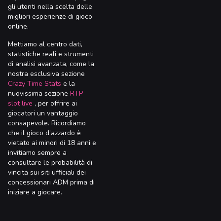
gli utenti nella scelta delle
migliori esperienze di gioco
online.
Mettiamo al centro dati,
statistiche reali e strumenti
di analisi avanzata, come la
nostra esclusiva sezione
Crazy Time Stats
e la
nuovissima sezione
RTP
slot live
, per offrire ai
giocatori un vantaggio
consapevole. Ricordiamo
che il gioco d’azzardo è
vietato ai minori di 18 anni e
invitiamo sempre a
consultare le probabilità di
vincita sui siti ufficiali dei
concessionari ADM prima di
iniziare a giocare.