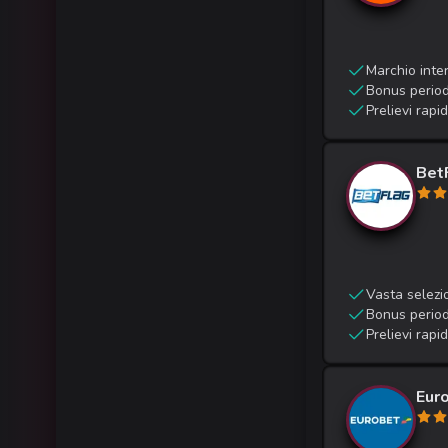
Marchio inte
Bonus period
Prelievi rapi
Bet
Vasta selezio
Bonus period
Prelievi rapid
Eur