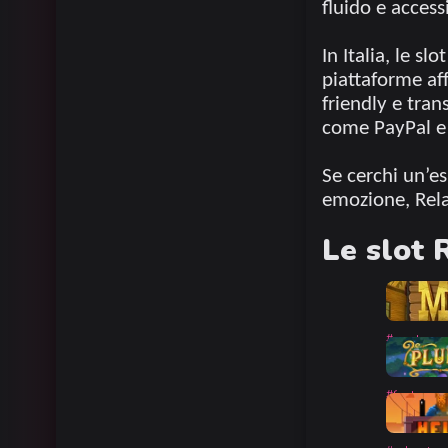
fluido e access
In Italia, le s
piattaforme aff
friendly e tra
come PayPal e 
Se cerchi un’es
emozione, Rela
Le slot
#
western
MONEY TR
#
fantasy
PLUNDER