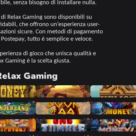
ibile, senza bisogno di installare nulla.
lot di Relax Gaming sono disponibili su
idabili, che offrono un’esperienza user-
nsazioni sicure. Con metodi di pagamento
Postepay, tutto è semplice e veloce.
perienza di gioco che unisca qualità e
x Gaming è la scelta giusta.
Relax Gaming
5
4
#
western
#
mythology
AIN
MONEY TRAIN 2
HELIOS' FURY
3
4
#
mythology
#
adventure
LAND
BOOK OF 99
MONEY TRAIN 3