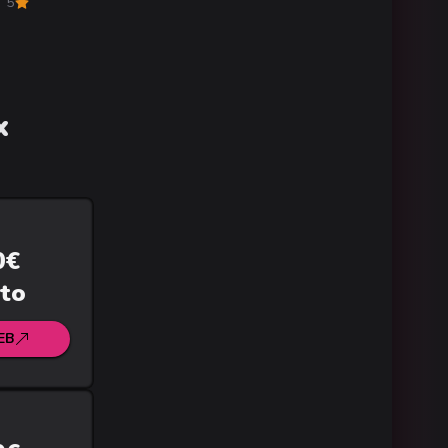
5
x
0€
to
EB