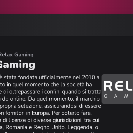
Relax Gaming
Gaming
 stata fondata ufficialmente nel 2010 a
ato in quel momento che la società ha
e di oltrepassare i confini quando si tratta
zardo online. Da quel momento, il marchio
propria selezione, assicurandosi di essere
i fornitori in Europa. Per poterlo fare,
 di licenze di diverse giurisdizioni, tra cui
a, Romania e Regno Unito. Leggenda, o