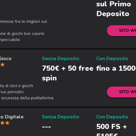
sul Primo
Deposito
messe tra le migliori sul
SITO W
ne di giochi live casinò
mpeccabile
Gioco
Senza Deposito
Con Deposito
750€ + 50 free
fino a 150
spin
a di slot e giochi
nus periodici
SITO W
e sicurezza della piattaforma
o Digitale
Senza Deposito
Con Deposito
---
500 FS +