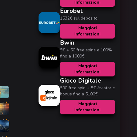
Informazioni
Eurobet
1532€ sul deposito
Maggiori
Informazioni
Bwin
5€ + 50 free spins e 100%
fino a 1000€
Maggiori
Informazioni
Gioco Digitale
500 free spin + 5€ Aviator e
bonus
fino a 5100€
3
Maggiori
Informazioni
4