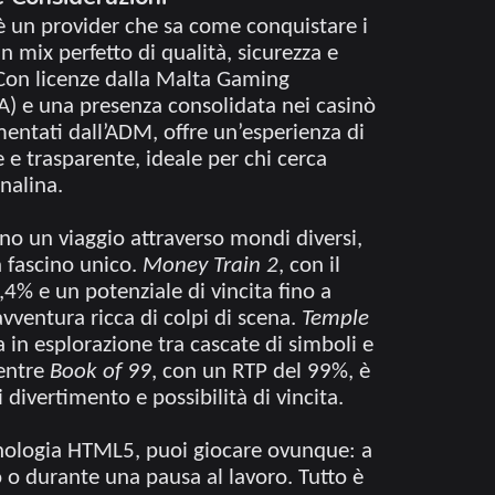
 un provider che sa come conquistare i
n mix perfetto di qualità, sicurezza e
Con licenze dalla Malta Gaming
) e una presenza consolidata nei casinò
mentati dall’ADM, offre un’esperienza di
e e trasparente, ideale per chi cerca
nalina.
ono un viaggio attraverso mondi diversi,
 fascino unico.
Money Train 2
, con il
4% e un potenziale di vincita fino a
vventura ricca di colpi di scena.
Temple
a in esplorazione tra cascate di simboli e
mentre
Book of 99
, con un RTP del 99%, è
 divertimento e possibilità di vincita.
cnologia HTML5, puoi giocare ovunque: a
o o durante una pausa al lavoro. Tutto è