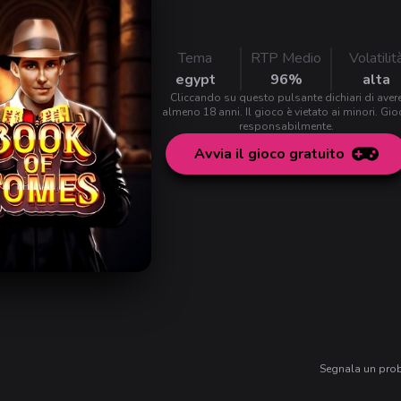
Tema
RTP Medio
Volatilit
egypt
96
%
alta
Cliccando su questo pulsante dichiari di aver
almeno 18 anni. Il gioco è vietato ai minori. Gio
responsabilmente.
Avvia il gioco gratuito
Segnala un pro