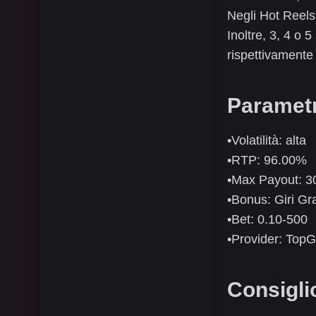
Negli Hot Reels
Inoltre, 3, 4 o 
rispettivamente 
Parametr
•Volatilità: alta
•RTP: 96.00%
•Max Payout: 
•Bonus: Giri Gr
•Bet: 0.10-500
•Provider: Top
Consigli