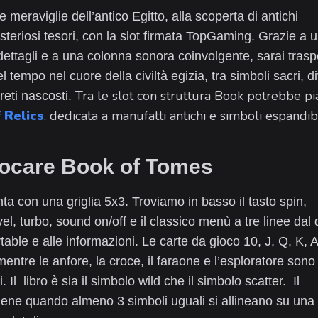
e meraviglie dell’antico Egitto, alla scoperta di antichi
steriosi tesori, con la slot firmata TopGaming. Grazie a 
 dettagli e a una colonna sonora coinvolgente, sarai trasp
 tempo nel cuore della civiltà egizia, tra simboli sacri, di
Tra le slot con struttura Book potrebbe pi
reti nascosti.
 Relics
, dedicata a manufatti antichi e simboli espandibi
ocare Book of Tomes
nta con una griglia 5x3. Troviamo in basso il tasto spin,
vel, turbo, sound on/off e il classico menù a tre linee dal
able e alle informazioni. Le carte da gioco 10, J, Q, K, A
mentre le anfore, la croce, il faraone e l’esploratore sono 
 Il libro è sia il simbolo wild che il simbolo scatter. Il
ne quando almeno 3 simboli uguali si allineano su una 