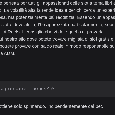
perfetta per tutti gli appassionati delle slot a tema libri 
to. La volatilità alta la rende ideale per chi cerca un’esper
iosa, ma potenzialmente più redditizia. Essendo un appa
 slot e di volatilità, l’ho apprezzata particolarmente, sopr
Hot Reels. Il consiglio che vi do è quello di provarla
l nostro sito dove potete trovare migliaia di slot gratis 
 potrete provare con saldo reale in modo responsabile sui 
nza ADM.
 a prendere il bonus?
i ottiene solo spinnando, indipendentemente dal bet.