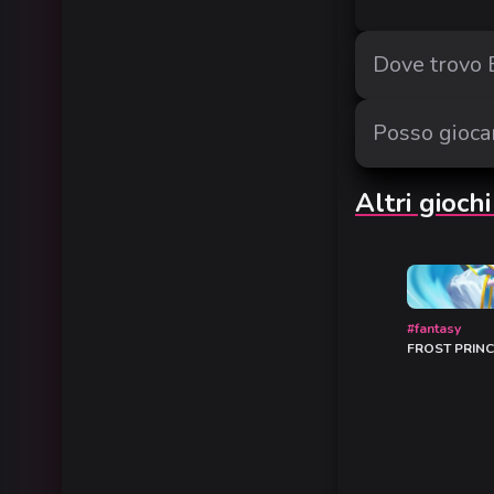
Dove trovo 
Questa slot la
Posso gioca
La maggior pa
Altri giochi
su smartphone
#
fantasy
FROST PRIN