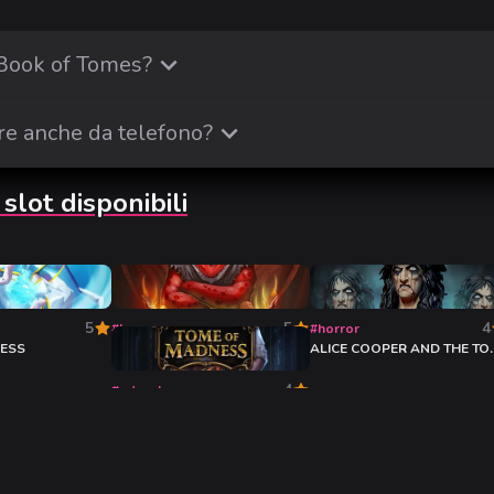
Book of Tomes?
 puoi trovare gratuita sul nostro sito oppure nei casinò on
re anche da telefono?
rte delle slot online possono essere giocate tranquillam
 slot disponibili
, ecco questa è una di quelle.
5
5
4
#
horror
#
horror
CESS
MAGIC DEVIL
ALICE COOPER AND 
4
#
adventure
RICH WILDE AND THE TOME OF MADNESS