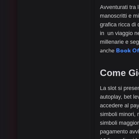
Avventurati tra l
manoscritti e mi
grafica ricca di
in un viaggio nel
millenarie e seg
anche
Book Of
Come Gi
La slot si prese
autoplay, bet le
accedere al payt
simboli minori, 
simboli maggiori.
pagamento avvie