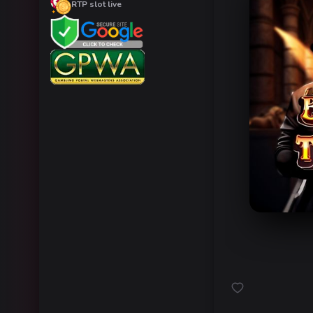
RTP slot live