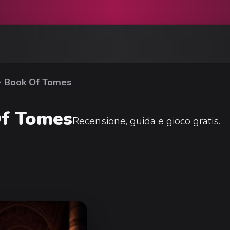
Book Of Tomes
f Tomes
Recensione, guida e gioco gratis.