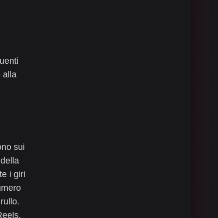
uenti
 alla
ono sui
 della
 i giri
numero
rullo.
Reels.