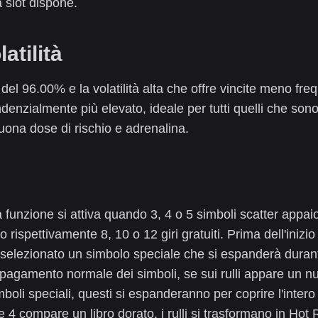
a slot dispone.
atilità
del 96.00% e la volatilità alta che offre vincite meno freq
denzialmente più elevato, ideale per tutti quelli che sono
uona dose di rischio e adrenalina.
funzione si attiva quando 3, 4 o 5 simboli scatter appai
 rispettivamente 8, 10 o 12 giri gratuiti. Prima dell'inizio
 selezionato un simbolo speciale che si espanderà durante
il pagamento normale dei simboli, se sui rulli appare un 
mboli speciali, questi si espanderanno per coprire l'intero 
3 e 4 compare un libro dorato, i rulli si trasformano in Hot 