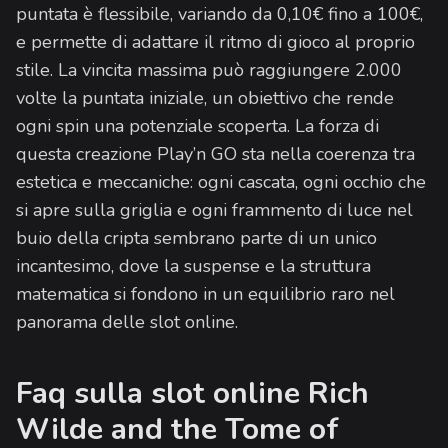
puntata è flessibile, variando da 0,10€ fino a 100€,
e permette di adattare il ritmo di gioco al proprio
stile. La vincita massima può raggiungere 2.000
volte la puntata iniziale, un obiettivo che rende
ogni spin una potenziale scoperta. La forza di
questa creazione Play’n GO sta nella coerenza tra
estetica e meccaniche: ogni cascata, ogni occhio che
si apre sulla griglia e ogni frammento di luce nel
buio della cripta sembrano parte di un unico
incantesimo, dove la suspense e la struttura
matematica si fondono in un equilibrio raro nel
panorama delle slot online.
Faq sulla slot online Rich
Wilde and the Tome of