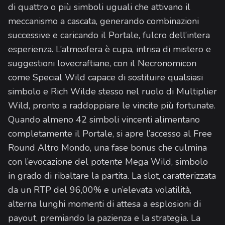
di quattro o più simboli uguali che attivano il
meccanismo a cascata, generando combinazioni
successive e caricando il Portale, fulcro dell’intera
esperienza. L’atmosfera è cupa, intrisa di mistero e
suggestioni lovecraftiane, con il Necronomicon
come Special Wild capace di sostituire qualsiasi
simbolo e Rich Wilde stesso nel ruolo di Multiplier
Wild, pronto a raddoppiare le vincite più fortunate.
Quando almeno 42 simboli vincenti alimentano
completamente il Portale, si apre l’accesso al Free
Round Altro Mondo, una fase bonus che culmina
con l’evocazione del potente Mega Wild, simbolo
in grado di ribaltare la partita. La slot, caratterizzata
da un RTP del 96,00% e un’elevata volatilità,
alterna lunghi momenti di attesa a esplosioni di
payout, premiando la pazienza e la strategia. La