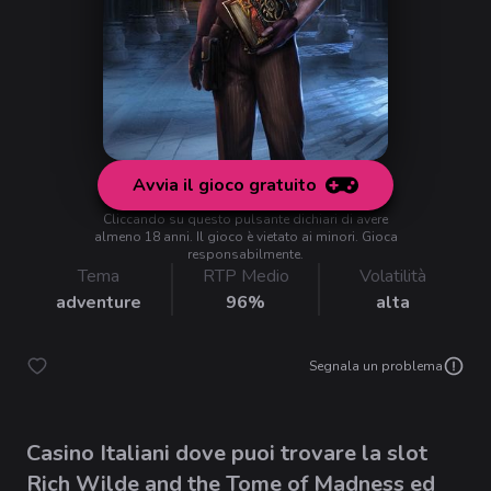
Avvia il gioco gratuito
Cliccando su questo pulsante dichiari di avere
almeno 18 anni. Il gioco è vietato ai minori. Gioca
responsabilmente.
Tema
RTP Medio
Volatilità
adventure
96
%
alta
Segnala un problema
Casino Italiani dove puoi trovare la slot
Rich Wilde and the Tome of Madness ed