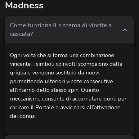
Madness
Come funziona il sistema di vincite a
cascata?
Ogni volta che si forma una combinazione
vincente, i simboli coinvolti scompaiono dalla
griglia e vengono sostituiti da nuovi,
permettendo ulteriori vincite consecutive
all’interno dello stesso spin. Questo
meccanismo consente di accumulare punti per
caricare il Portale e avvicinarsi all’attivazione
dei bonus.