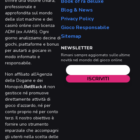
offrire una visione chiara,
Book of ra deluxe
professionale e
Blog & News
approfondita sul mondo
Privacy Policy
delle slot machine e dei
casinò online con licenza
Gioco Responsabile
ADM (ex AAMS). Ogni
Sitemap
giorno analizziamo decine di
giochi, piattaforme e bonus
NEWSLETTER
per aiutarti a giocare in
Rimani sempre aggiornato sulle ultime
modo informato e
novità nel mondo del gioco online
responsabile.
Non affiliato all’Agenzia
delle Dogane e dei
Monopoli,
BetBlack.it
non
gestisce né promuove
direttamente attività di
gioco d’azzardo, né per
conto proprio né per conto
terzi. Il nostro obiettivo è
fornire uno strumento
imparziale che accompagni
gli utenti nella scelta delle