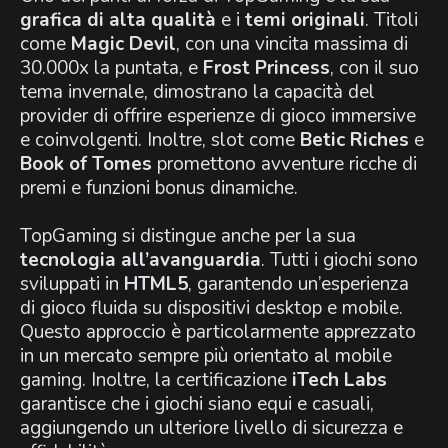
grafica di alta qualità
e i
temi originali
. Titoli
come
Magic Devil
, con una vincita massima di
30.000x la puntata, e
Frost Princess
, con il suo
tema invernale, dimostrano la capacità del
provider di offrire esperienze di gioco immersive
e coinvolgenti. Inoltre, slot come
Betic Riches
e
Book of Tomes
promettono avventure ricche di
premi e funzioni bonus dinamiche.
TopGaming si distingue anche per la sua
tecnologia all’avanguardia
. Tutti i giochi sono
sviluppati in
HTML5
, garantendo un’esperienza
di gioco fluida su dispositivi desktop e mobile.
Questo approccio è particolarmente apprezzato
in un mercato sempre più orientato al mobile
gaming. Inoltre, la certificazione
iTech Labs
garantisce che i giochi siano equi e casuali,
aggiungendo un ulteriore livello di sicurezza e