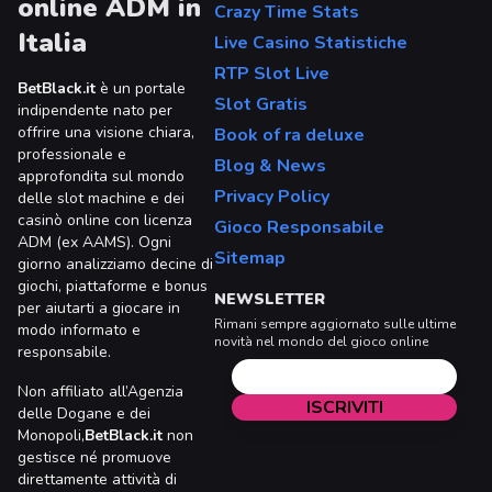
online ADM in
Crazy Time Stats
Italia
Live Casino Statistiche
RTP Slot Live
BetBlack.it
è un portale
Slot Gratis
indipendente nato per
offrire una visione chiara,
Book of ra deluxe
professionale e
Blog & News
approfondita sul mondo
Privacy Policy
delle slot machine e dei
casinò online con licenza
Gioco Responsabile
ADM (ex AAMS). Ogni
Sitemap
giorno analizziamo decine di
giochi, piattaforme e bonus
NEWSLETTER
per aiutarti a giocare in
Rimani sempre aggiornato sulle ultime
modo informato e
novità nel mondo del gioco online
responsabile.
Non affiliato all’Agenzia
delle Dogane e dei
Monopoli,
BetBlack.it
non
gestisce né promuove
direttamente attività di