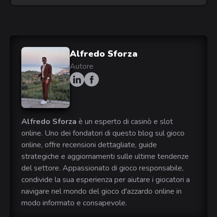
Alfredo Sforza
Autore
Alfredo Sforza
è un esperto di casinò e slot
online. Uno dei fondatori di questo blog sul gioco
online, offre recensioni dettagliate, guide
strategiche e aggiornamenti sulle ultime tendenze
del settore. Appassionato di gioco responsabile,
condivide la sua esperienza per aiutare i giocatori a
navigare nel mondo del gioco d'azzardo online in
modo informato e consapevole.