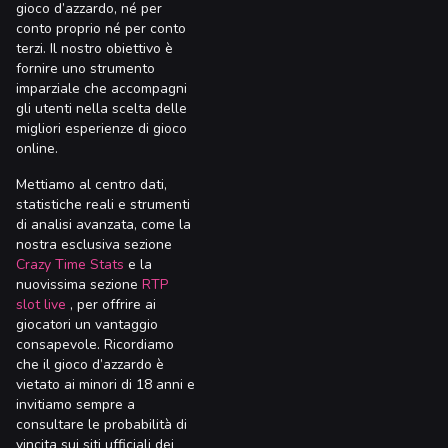
gioco d’azzardo, né per
conto proprio né per conto
terzi. Il nostro obiettivo è
fornire uno strumento
imparziale che accompagni
gli utenti nella scelta delle
migliori esperienze di gioco
online.
Mettiamo al centro dati,
statistiche reali e strumenti
di analisi avanzata, come la
nostra esclusiva sezione
Crazy Time Stats
e la
nuovissima sezione
RTP
slot live
, per offrire ai
giocatori un vantaggio
consapevole. Ricordiamo
che il gioco d’azzardo è
vietato ai minori di 18 anni e
invitiamo sempre a
consultare le probabilità di
vincita sui siti ufficiali dei