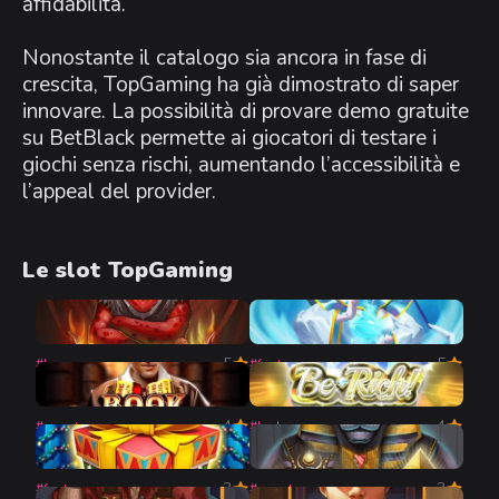
affidabilità.
Nonostante il catalogo sia ancora in fase di
crescita, TopGaming ha già dimostrato di saper
innovare. La possibilità di provare demo gratuite
su BetBlack permette ai giocatori di testare i
giochi senza rischi, aumentando l’accessibilità e
l’appeal del provider.
Le slot
TopGaming
5
5
#
horror
#
fantasy
MAGIC DEVIL
FROST PRINCESS
4
4
#
egypt
#
luck
BOOK OF TOMES
BE RICH
3
3
#
fantasy
#
egypt