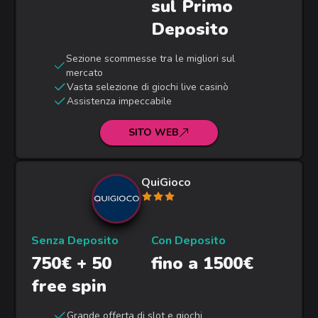
sul Primo
Deposito
Sezione scommesse tra le migliori sul
mercato
Vasta selezione di giochi live casinò
Assistenza impeccabile
SITO WEB
QuiGioco
Senza Deposito
Con Deposito
750€ + 50
fino a 1500€
free spin
Grande offerta di slot e giochi