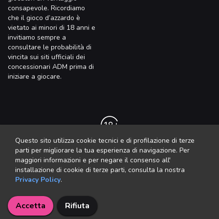
consapevole. Ricordiamo
che il gioco d’azzardo è
vietato ai minori di 18 anni e
invitiamo sempre a
consultare le probabilità di
vincita sui siti ufficiali dei
concessionari ADM prima di
iniziare a giocare.
Questo sito utilizza cookie tecnici e di profilazione di terze
parti per migliorare la tua esperienza di navigazione. Per
maggiori informazioni e per negare il consenso all'
installazione di cookie di terze parti, consulta la nostra
Privacy Policy
.
Slot gratis | BetBlack © 2025 | all rights reserved | casinò online sicuri
Accetta
Rifiuta
| GPWA Verification