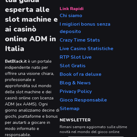
esperta alle
Link Rapidi
Chi siamo
slot machine e
I migliori bonus senza
ai casinò
deposito
online ADM in
Crazy Time Stats
Italia
Live Casino Statistiche
RTP Slot Live
BetBlack.it
è un portale
Slot Gratis
indipendente nato per
offrire una visione chiara,
Book of ra deluxe
professionale e
Blog & News
approfondita sul mondo
Privacy Policy
delle slot machine e dei
casinò online con licenza
Gioco Responsabile
ADM (ex AAMS). Ogni
Sitemap
giorno analizziamo decine di
giochi, piattaforme e bonus
NEWSLETTER
per aiutarti a giocare in
Rimani sempre aggiornato sulle ultime
modo informato e
novità nel mondo del gioco online
responsabile.