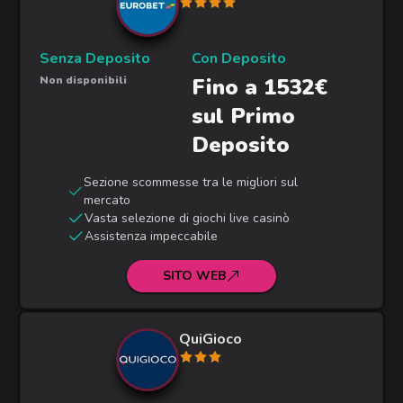
Senza Deposito
Con Deposito
Non disponibili
Fino a 1532€
sul Primo
Deposito
Sezione scommesse tra le migliori sul
mercato
Vasta selezione di giochi live casinò
Assistenza impeccabile
SITO WEB
QuiGioco