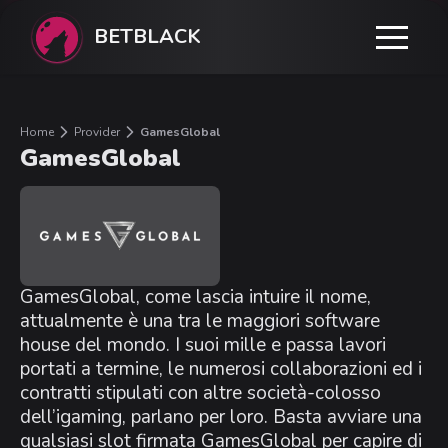
BETBLACK
Home
Provider
GamesGlobal
GamesGlobal
GamesGlobal, come lascia intuire il nome,
attualmente è una tra le maggiori software
house del mondo. I suoi mille e passa lavori
portati a termine, le numerosi collaborazioni ed i
contratti stipulati con altre società-colosso
dell’igaming, parlano per loro. Basta avviare una
qualsiasi slot firmata GamesGlobal per capire di