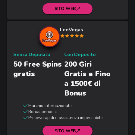
SITO WEB
LeoVegas
Senza Deposito
Con Deposito
50 Free Spins
200 Giri
gratis
Gratis e Fino
a 1500€ di
Bonus
Marchio internazionale
Bonus periodici
Prelievi rapidi e assistenza impeccabile
SITO WEB