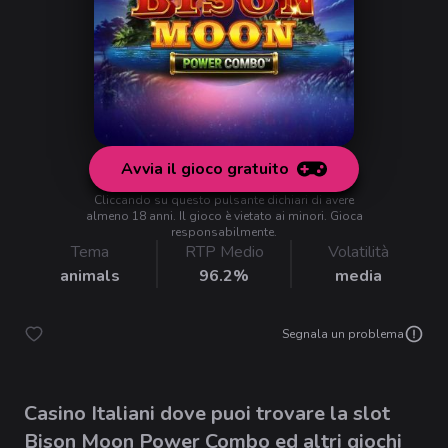
Avvia il gioco gratuito
Cliccando su questo pulsante dichiari di avere
almeno 18 anni. Il gioco è vietato ai minori. Gioca
responsabilmente.
Tema
RTP Medio
Volatilità
animals
96.2
%
media
Segnala un problema
Casino Italiani dove puoi trovare la slot
Bison Moon Power Combo ed altri giochi