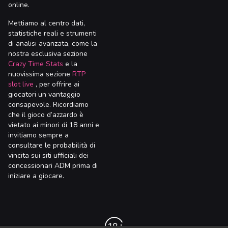
online.
Mettiamo al centro dati,
statistiche reali e strumenti
di analisi avanzata, come la
nostra esclusiva sezione
Crazy Time Stats
e la
nuovissima sezione
RTP
slot live
, per offrire ai
giocatori un vantaggio
consapevole. Ricordiamo
che il gioco d’azzardo è
vietato ai minori di 18 anni e
invitiamo sempre a
consultare le probabilità di
vincita sui siti ufficiali dei
concessionari ADM prima di
iniziare a giocare.