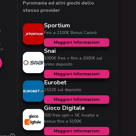
Pyromania ed altri giochi dello
stesso provider
Sportium
à
Fino a 2100€ Bonus Casinò
Maggiori Informazioni
e
ca
Snai
1000€ free + fino a 2000€ sul
primo deposito
Maggiori Informazioni
Eurobet
1532€ sul deposito
Maggiori Informazioni
Gioco Digitale
500 free spin + 5€ Aviator e
bonus
fino a 5100€
Maggiori Informazioni