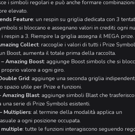
uisce i simboli regolari e può anche formare combinazioni
ore elevato.
ends Feature
: un respin su griglia dedicata con 3 tentat
e Symbols si bloccano e assegnano valori in crediti; ogni 
 i respin a 3. Riempire la griglia assegna il MEGA prize.
Amazing Collect
: raccoglie i valori di tutti i Prize Symbo
 un Boost, aumenta il totale prima della raccolta.
 – Amazing Boost
: aggiunge Boost simbols che si bloc
 proprio valore a ogni giro.
 Double Grid
: aggiunge una seconda griglia indipendent
 spazio utile per Prize e funzioni.
– Amazing Blast
: aggiunge simboli Blast che trasferisco
 una serie di Prize Symbols esistenti.
– Multipliers
: al termine della modalità applica un
casuale a ogni posizione occupata.
 multiple
: tutte le funzioni interagiscono seguendo reg