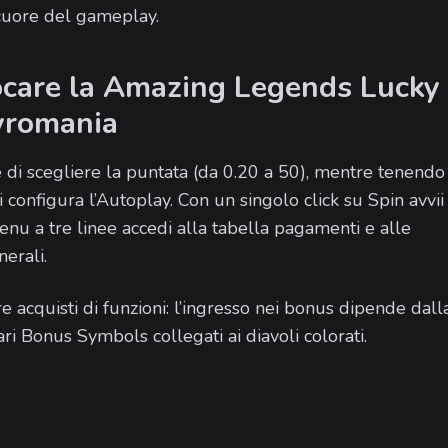
cuore del gameplay.
care la Amazing Legends Lucky
yromania
e di scegliere la puntata (da 0.20 a 50), mentre tenendo
configura l’Autoplay. Con un singolo click su Spin avvii
enu a tre linee accedi alla tabella pagamenti e alle
erali.
re acquisti di funzioni: l’ingresso nei bonus dipende dall
ri Bonus Symbols collegati ai diavoli colorati.