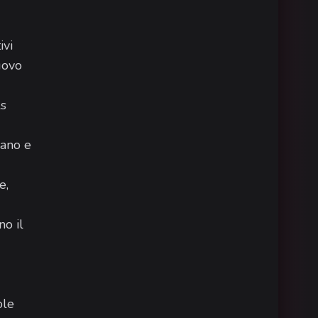
ivi
nuovo
ls
cano e
e,
no il
ole