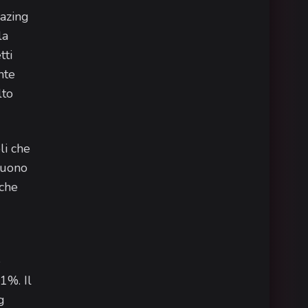
mazing
la
tti
nte
lto
li che
guono
 che
è
1%. Il
g