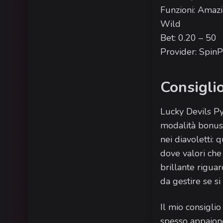
Funzioni: Amazi
Wild
Bet: 0.20 – 50
Provider: Spin
Consiglio
Lucky Devils Py
modalità bonus 
nei diavoletti: 
dove valori che
brillante riguar
da gestire se si
Il mio consigli
spesso appaiono