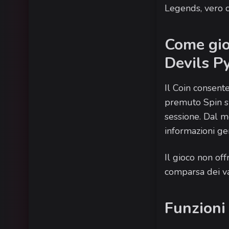
Legends, vero 
Come gio
Devils P
Il Coin consent
premuto Spin si 
sessione. Dal m
informazioni gen
Il gioco non off
comparsa dei va
Funzioni