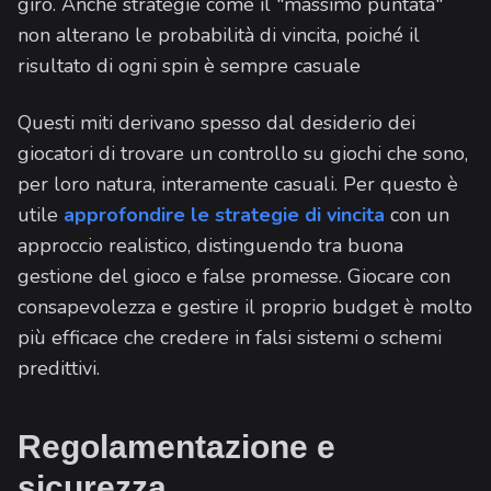
giro. Anche strategie come il "massimo puntata"
non alterano le probabilità di vincita, poiché il
risultato di ogni spin è sempre casuale
Questi miti derivano spesso dal desiderio dei
giocatori di trovare un controllo su giochi che sono,
per loro natura, interamente casuali. Per questo è
utile
approfondire le strategie di vincita
con un
approccio realistico, distinguendo tra buona
gestione del gioco e false promesse. Giocare con
consapevolezza e gestire il proprio budget è molto
più efficace che credere in falsi sistemi o schemi
predittivi.
Regolamentazione e
sicurezza