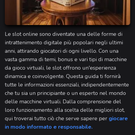
Le slot online sono diventate una delle forme di
intrattenimento digitale più popolari negli ultimi
anni, attirando giocatori di ogni livello. Con una
vasta gamma di temi, bonus e vari tipi di macchine
da gioco virtuali, le slot offrono un'esperienza
dinamica e coinvolgente. Questa guida ti fornirà
tutte le informazioni essenziali, indipendentemente
che tu sia un principiante o un esperto nel mondo
delle macchine virtuali. Dalla comprensione del
loro funzionamento alla scelta delle migliori slot,
qui troverai tutto ciò che serve sapere per
giocare
in modo informato e responsabile.