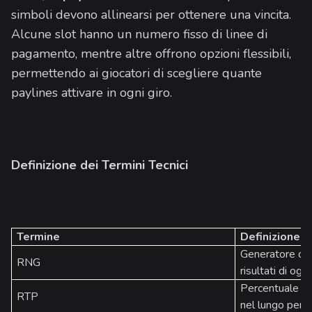
simboli devono allinearsi per ottenere una vincita.
Alcune slot hanno un numero fisso di linee di
pagamento, mentre altre offrono opzioni flessibili,
permettendo ai giocatori di scegliere quante
paylines attivare in ogni giro
.
Definizione dei Termini Tecnici
Termine
Definizione
Generatore di 
RNG
risultati di ogni
Percentuale di 
RTP
nel lungo peri