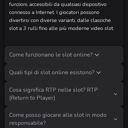
funzioni, accessibili da qualsiasi dispositivo
connesso a Internet. I giocatori possono
divertirsi con diverse varianti, dalle classiche
slot a 3 rulli fino alle più moderne video slot.
Come funzionano le slot online?
Le slot online funzionano grazie a un algoritmo
Quali tipi di slot online esistono?
chiamato
RNG (Random Number Generator)
,
che garantisce che ogni giro sia completamente
Esistono vari tipi di slot online:
slot classiche
Cosa significa RTP nelle slot? RTP
casuale e indipendente dagli altri. Questo
con 3 rulli,
video slot
con 5 o più rulli,
slot
(Return to Player)
sistema assicura che non esista un modo per
con jackpot progressivo
che offrono la
prevedere i risultati, rendendo ogni spin unico
possibilità di vincere grandi somme,
slot
È la percentuale teorica di denaro che una slot
Come posso giocare alle slot in modo
e equo.
Megaways
, che modificano il numero di
restituisce ai giocatori nel lungo periodo. Un
responsabile?
simboli per rullo ad ogni giro, e
slot Cluster
RTP del 96%, ad esempio, indica che per ogni