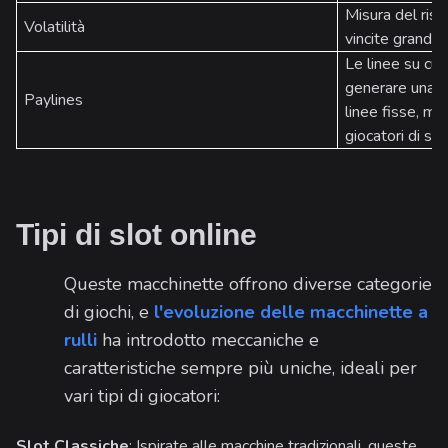
Misura del risch
Volatilità
vincite grandi 
Le linee su cui
generare una vi
Paylines
linee fisse, me
giocatori di sc
Tipi di slot online
Queste macchinette offrono diverse categorie
di giochi, e
l'evoluzione delle macchinette a
rulli
ha introdotto meccaniche e
caratteristiche sempre più uniche, ideali per
vari tipi di giocatori:
Slot Classiche
: Ispirate alle macchine tradizionali, queste