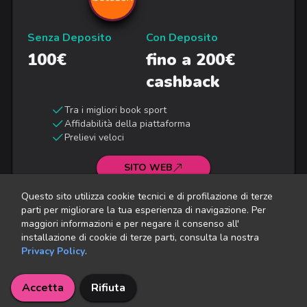
Senza Deposito
Con Deposito
100€
fino a 200€
cashback
Tra i migliori book sport
Affidabilità della piattaforma
Prelievi veloci
SITO WEB
Questo sito utilizza cookie tecnici e di profilazione di terze
parti per migliorare la tua esperienza di navigazione. Per
Snai
maggiori informazioni e per negare il consenso all'
installazione di cookie di terze parti, consulta la nostra
Privacy Policy
.
Senza Deposito
Con Deposito
Accetta
Rifiuta
1000€
Fino a 2000€