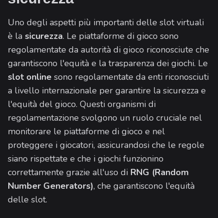
Uno degli aspetti più importanti delle slot virtuali
è la
sicurezza
. Le piattaforme di gioco sono
regolamentate da autorità di gioco riconosciute che
garantiscono l'equità e la trasparenza dei giochi. Le
slot online
sono regolamentate da enti riconosciuti
a livello internazionale per garantire la sicurezza e
l'equità del gioco. Questi organismi di
regolamentazione svolgono un ruolo cruciale nel
monitorare le piattaforme di gioco e nel
proteggere i giocatori, assicurandosi che le regole
siano rispettate e che i giochi funzionino
correttamente grazie all'uso di
RNG (Random
Number Generators)
, che garantiscono l'equità
delle slot
.