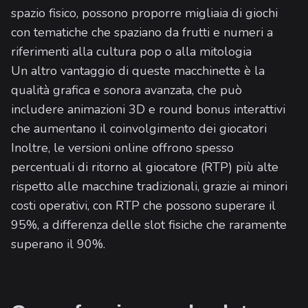
spazio fisico, possono proporre migliaia di giochi
con tematiche che spaziano da frutti e numeri a
riferimenti alla cultura pop o alla mitologia
Un altro vantaggio di queste macchinette è la
qualità grafica e sonora avanzata, che può
includere animazioni 3D e round bonus interattivi
che aumentano il coinvolgimento dei giocatori
Inoltre, le versioni online offrono spesso
percentuali di ritorno al giocatore (RTP) più alte
rispetto alle macchine tradizionali, grazie ai minori
costi operativi, con RTP che possono superare il
95%, a differenza delle slot fisiche che raramente
superano il 90%.