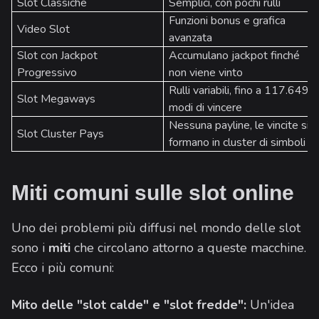
Slot Classiche
Semplici, con pochi rulli
Funzioni bonus e grafica
Video Slot
avanzata
Slot con Jackpot
Accumulano jackpot finché
Progressivo
non viene vinto
Rulli variabili, fino a 117.649
Slot Megaways
modi di vincere
Nessuna payline, le vincite si
Slot Cluster Pays
formano in cluster di simboli
Miti comuni sulle slot online
Uno dei problemi più diffusi nel mondo delle slot
sono i
miti
che circolano attorno a queste macchine.
Ecco i più comuni:
Mito delle "slot calde" e "slot fredde":
Un'idea