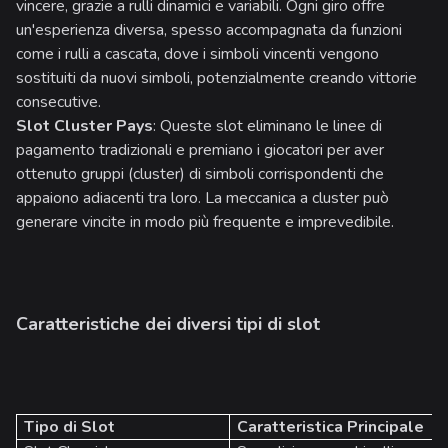
vincere, grazie a rulli dinamici e variabili. Ogni giro offre
un'esperienza diversa, spesso accompagnata da funzioni
come i rulli a cascata, dove i simboli vincenti vengono
sostituiti da nuovi simboli, potenzialmente creando vittorie
consecutive
.
Slot Cluster Pays
: Queste slot eliminano le linee di
pagamento tradizionali e premiano i giocatori per aver
ottenuto gruppi (cluster) di simboli corrispondenti che
appaiono adiacenti tra loro. La meccanica a cluster può
generare vincite in modo più frequente e imprevedibile.
Caratteristiche dei diversi tipi di slot
Tipo di Slot
Caratteristica Principale