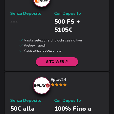
Senza Deposito
Con Deposito
---
500 FS +
5105€
Vasta selezione di giochi casinò live
Prelievi rapidi
Assistenza eccezionale
SITO WEB
Eplay24
Senza Deposito
Con Deposito
50€ alla
100% Fino a