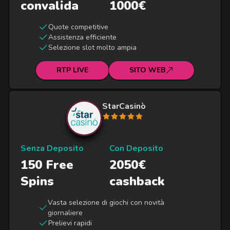
convalida
1000€
Quote competitive
Assistenza efficiente
Selezione slot molto ampia
RTP LIVE
SITO WEB
StarCasinò
Senza Deposito
Con Deposito
150 Free
2050€
Spins
cashback
Vasta selezione di giochi con novità
giornaliere
Prelievi rapidi