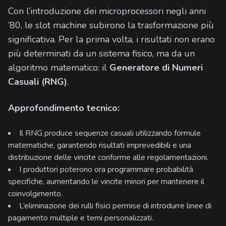
Con l’introduzione dei microprocessori negli anni
’80, le slot machine subirono la trasformazione più
significativa. Per la prima volta, i risultati non erano
più determinati da un sistema fisico, ma da un
algoritmo matematico: il
Generatore di Numeri
Casuali (RNG)
.
Approfondimento tecnico:
Il RNG produce sequenze casuali utilizzando formule
matematiche, garantendo risultati imprevedibili e una
distribuzione delle vincite conforme alle regolamentazioni.
I produttori poterono ora programmare probabilità
specifiche, aumentando le vincite minori per mantenere il
coinvolgimento.
L’eliminazione dei rulli fisici permise di introdurre linee di
pagamento multiple e temi personalizzati.