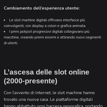
Cambiamento dell’esperienza utente:
Le slot machine digitali offrivano interfacce più
coinvolgenti, con display a colori e grafica animata.
I primi jackpot progressivi digitali collegavano più
macchine, creando premi enormi e attirando nuovi segmenti
di utenti.
L’ascesa delle slot online
(2000-presente)
Con l’avvento di Internet, le slot machine hanno
trovato una nuova casa. Le piattaforme digitali
hanno abbattuto ogni barriera geografica, portando