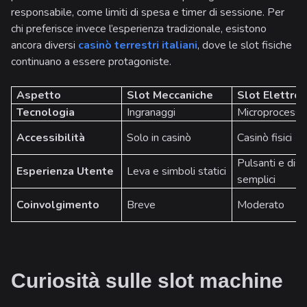
responsabile, come limiti di spesa e timer di sessione. Per
chi preferisce invece l’esperienza tradizionale, esistono
ancora diversi
casinò terrestri italiani
, dove le slot fisiche
continuano a essere protagoniste.
Aspetto
Slot Meccaniche
Slot Elettron
Tecnologia
Ingranaggi
Microprocesso
Accessibilità
Solo in casinò
Casinò fisici
Pulsanti e disp
Esperienza Utente
Leva e simboli statici
semplici
Coinvolgimento
Breve
Moderato
Curiosità sulle slot machine