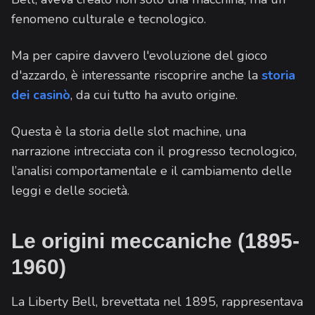
fenomeno culturale e tecnologico.
Ma per capire davvero l'evoluzione del gioco
d'azzardo, è interessante riscoprire anche la
storia
dei casinò
, da cui tutto ha avuto origine.
Questa è la storia delle slot machine, una
narrazione intrecciata con il progresso tecnologico,
l’analisi comportamentale e il cambiamento delle
leggi e delle società.
Le origini meccaniche (1895-
1960)
La Liberty Bell, brevettata nel 1895, rappresentava