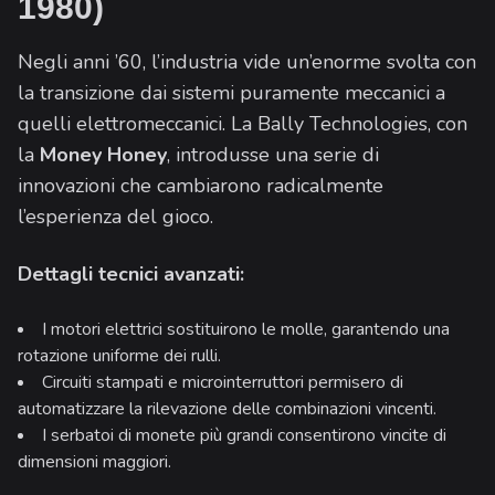
1980)
Negli anni ’60, l’industria vide un’enorme svolta con
la transizione dai sistemi puramente meccanici a
quelli elettromeccanici. La Bally Technologies, con
la
Money Honey
, introdusse una serie di
innovazioni che cambiarono radicalmente
l’esperienza del gioco.
Dettagli tecnici avanzati:
I motori elettrici sostituirono le molle, garantendo una
rotazione uniforme dei rulli.
Circuiti stampati e microinterruttori permisero di
automatizzare la rilevazione delle combinazioni vincenti.
I serbatoi di monete più grandi consentirono vincite di
dimensioni maggiori.