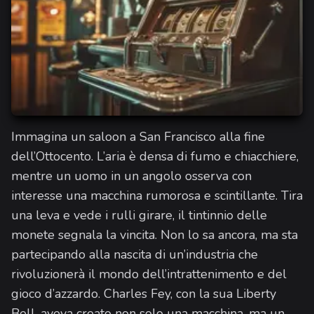
Immagina un saloon a San Francisco alla fine
dell’Ottocento. L’aria è densa di fumo e chiacchiere,
mentre un uomo in un angolo osserva con
interesse una macchina rumorosa e scintillante. Tira
una leva e vede i rulli girare, il tintinnio delle
monete segnala la vincita. Non lo sa ancora, ma sta
partecipando alla nascita di un’industria che
rivoluzionerà il mondo dell’intrattenimento e del
gioco d’azzardo. Charles Fey, con la sua Liberty
Bell, aveva creato non solo una macchina, ma un