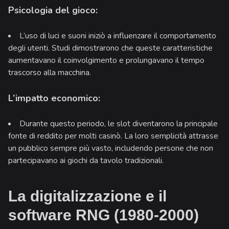
Psicologia del gioco:
L’uso di luci e suoni iniziò a influenzare il comportamento
degli utenti. Studi dimostrarono che queste caratteristiche
aumentavano il coinvolgimento e prolungavano il tempo
trascorso alla macchina.
L’impatto economico:
Durante questo periodo, le slot diventarono la principale
fonte di reddito per molti casinò. La loro semplicità attrasse
un pubblico sempre più vasto, includendo persone che non
partecipavano ai giochi da tavolo tradizionali.
La digitalizzazione e il
software RNG (1980-2000)