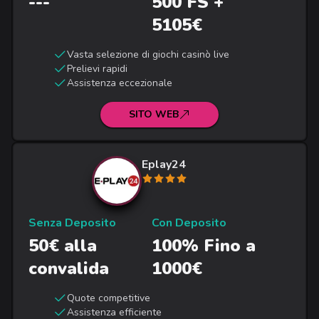
---
500 FS +
5105€
Vasta selezione di giochi casinò live
Prelievi rapidi
Assistenza eccezionale
SITO WEB
Eplay24
Senza Deposito
Con Deposito
50€ alla
100% Fino a
convalida
1000€
Quote competitive
Assistenza efficiente