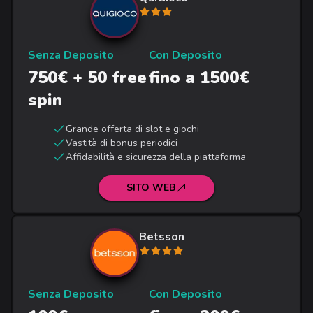
Senza Deposito
Con Deposito
750€ + 50 free
fino a 1500€
spin
Grande offerta di slot e giochi
Vastità di bonus periodici
Affidabilità e sicurezza della piattaforma
SITO WEB
Betsson
Senza Deposito
Con Deposito