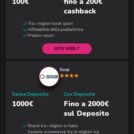
100€
fino a 200€
cashback
Tra i migliori book sport
Affidabilità della piattaforma
Prelievi veloci
SITO WEB
Snai
Senza Deposito
Con Deposito
1000€
Fino a 2000€
sul Deposito
Brand tra i migliori in Italia
Sezione scommesse tra le migliori sul