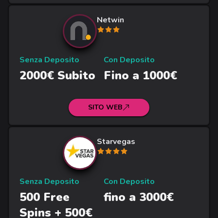
Netwin
Senza Deposito
Con Deposito
2000€ Subito
Fino a 1000€
SITO WEB
Starvegas
Senza Deposito
Con Deposito
500 Free
fino a 3000€
Spins + 500€