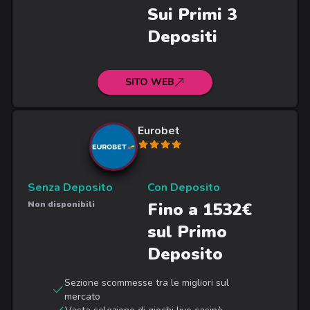
Sui Primi 3
Depositi
SITO WEB
Eurobet
Senza Deposito
Con Deposito
Non disponibili
Fino a 1532€
sul Primo
Deposito
Sezione scommesse tra le migliori sul
mercato