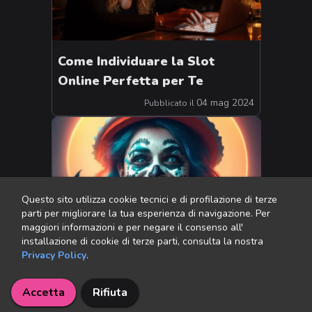
Come Individuare la Slot
Online Perfetta per Te
04 mag 2024
Pubblicato il
Questo sito utilizza cookie tecnici e di profilazione di terze
parti per migliorare la tua esperienza di navigazione. Per
maggiori informazioni e per negare il consenso all'
installazione di cookie di terze parti, consulta la nostra
Privacy Policy
.
20 aneddoti da ridere sulle
Accetta
Rifiuta
slot machine