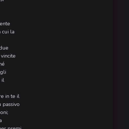
nente
 cui la
 due
 vincite
hé
gli
il
 in te il
ù passivo
oni;
a
 per premi