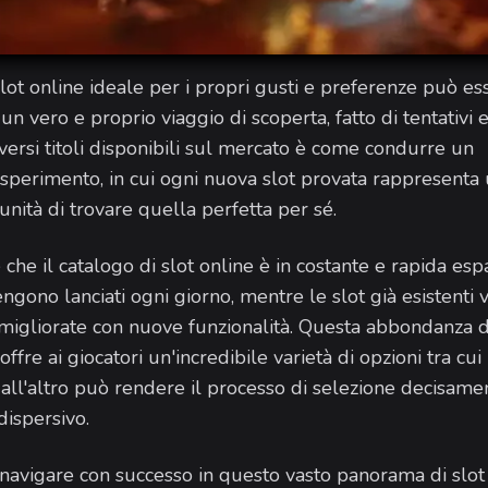
slot online ideale per i propri gusti e preferenze può es
n vero e proprio viaggio di scoperta, fatto di tentativi e
iversi titoli disponibili sul mercato è come condurre un
esperimento, in cui ogni nuova slot provata rappresenta
nità di trovare quella perfetta per sé.
che il catalogo di slot online è in costante e rapida esp
engono lanciati ogni giorno, mentre le slot già esistenti
migliorate con nuove funzionalità. Questa abbondanza di
offre ai giocatori un'incredibile varietà di opzioni tra cui
dall'altro può rendere il processo di selezione decisame
ispersivo.
a navigare con successo in questo vasto panorama di slot