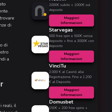
sto
2000€ subito + 1000€ sul
deposito
ente.
 trovare
Maggiori
Informazioni
nze di
Starvegas
500 free spin e 500€ senza
deposito + fino a 3000€ con
o di
deposito
ostro
Maggiori
ndi a
Informazioni
VinciTu
2.000 € al Casinò alla
Registrazione, Fino a 1.200
€ al Deposito.
r
Maggiori
Informazioni
Domusbet
reali, il
150€ + 200 free spins +