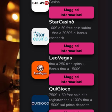
Casino
Maggiori
Informazioni
StarCasinò
100€ e 50 free spin subito
+ fino a 2050€ di bonus
cashback
Maggiori
Informazioni
LeoVegas
fino a 250 free spins +
Bonus fino a 1500€
Maggiori
Informazioni
QuiGioco
750€ + 50 free spin alla
registrazione +100% fino a
1500€ sul primo deposito