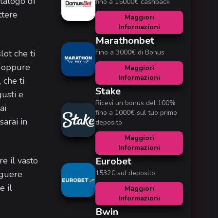
atalogo di
fino a 15000€ cashback
ttere
Maggiori
Informazioni
Marathonbet
ot che ti
Fino a 3000€ di Bonus
, oppure
Maggiori
Informazioni
 che ti
Stake
gusti e
Ricevi un bonus del 100%
ai
fino a 1000€ sul tuo primo
 sarai in
deposito.
Maggiori
Informazioni
re il vasto
Eurobet
inguere
1532€ sul deposito
e il
Maggiori
Informazioni
Bwin