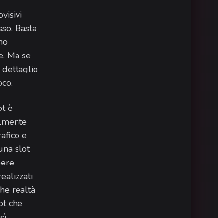
ovisivi
sso. Basta
no
e. Ma se
 dettaglio
oco.
ot è
ilmente
rafico e
una slot
pere
ealizzati
he realtà
ot che
sì