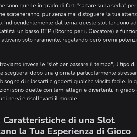
ne sono quelle in grado di farti "saltare sulla sedia" per
che scateneranno, pur senza mai distogliere la tua atten
o. Indipendentemente dal tema, queste slot tendono ad
atilità, un basso RTP (Ritorno per il Giocatore) e funzion
si attivano solo raramente, regalando però premi poten
troviamo invece le "slot per passare il tempo", il tipo di
 sceglierai dopo una giornata particolarmente stressan
isogno di rilassarti e goderti qualche vincita facile. In q
zioni sono quelle con temi allegri e divertenti, in grado 
uoi nervi e risollevarti il morale.
 Caratteristiche di una Slot
zano la Tua Esperienza di Gioco