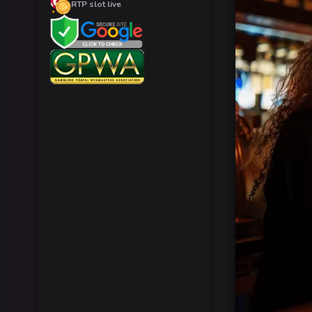
RTP slot live