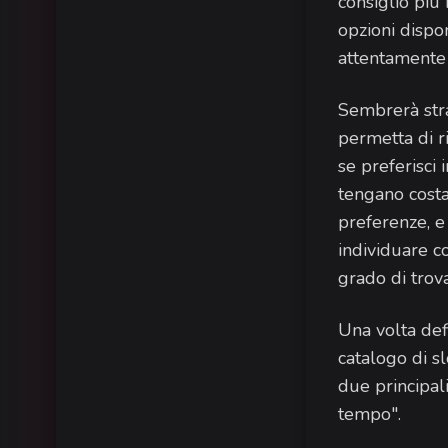
consiglio più
opzioni dispon
attentamente 
Sembrerà stra
permetta di ri
se preferisci 
tengano costa
preferenze, e 
individuare c
grado di trova
Una volta defi
catalogo di sl
due principali
tempo".