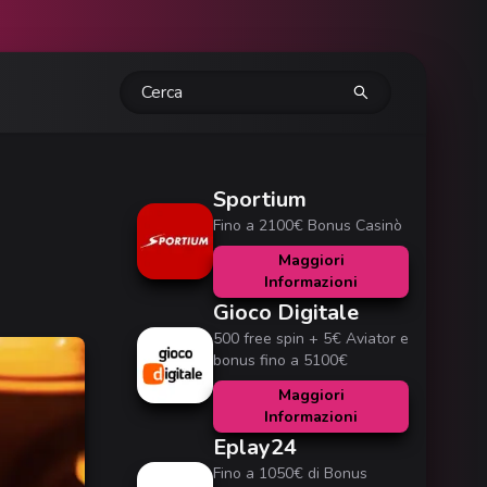
Cerca
Sportium
Fino a 2100€ Bonus Casinò
Maggiori
Informazioni
Gioco Digitale
500 free spin + 5€ Aviator e
bonus
fino a 5100€
Maggiori
Informazioni
Eplay24
Fino a 1050€ di Bonus