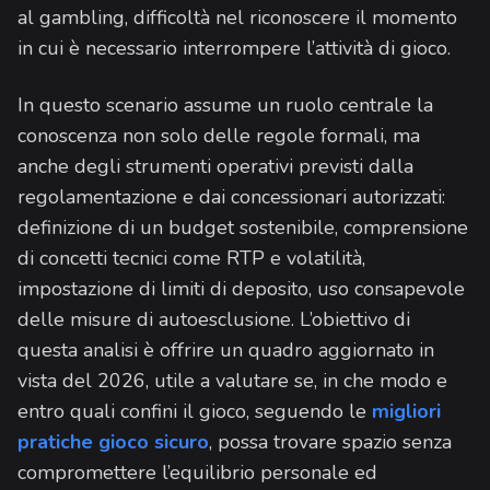
al gambling, difficoltà nel riconoscere il momento
in cui è necessario interrompere l’attività di gioco.
In questo scenario assume un ruolo centrale la
conoscenza non solo delle regole formali, ma
anche degli strumenti operativi previsti dalla
regolamentazione e dai concessionari autorizzati:
definizione di un budget sostenibile, comprensione
di concetti tecnici come RTP e volatilità,
impostazione di limiti di deposito, uso consapevole
delle misure di autoesclusione. L’obiettivo di
questa analisi è offrire un quadro aggiornato in
vista del 2026, utile a valutare se, in che modo e
entro quali confini il gioco, seguendo le
migliori
pratiche gioco sicuro
, possa trovare spazio senza
compromettere l’equilibrio personale ed