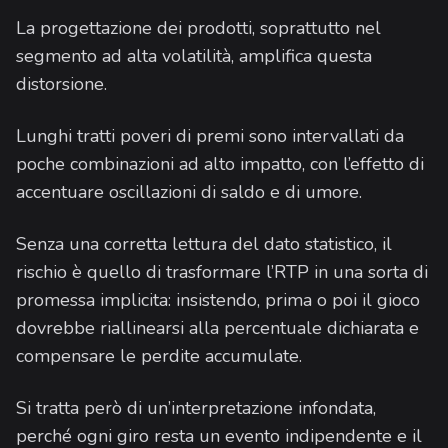
La progettazione dei prodotti, soprattutto nel
segmento ad alta volatilità, amplifica questa
distorsione.
Lunghi tratti poveri di premi sono intervallati da
poche combinazioni ad alto impatto, con l’effetto di
accentuare oscillazioni di saldo e di umore.
Senza una corretta lettura del dato statistico, il
rischio è quello di trasformare l’RTP in una sorta di
promessa implicita: insistendo, prima o poi il gioco
dovrebbe riallinearsi alla percentuale dichiarata e
compensare le perdite accumulate.
Si tratta però di un’interpretazione infondata,
perché ogni giro resta un evento indipendente e il