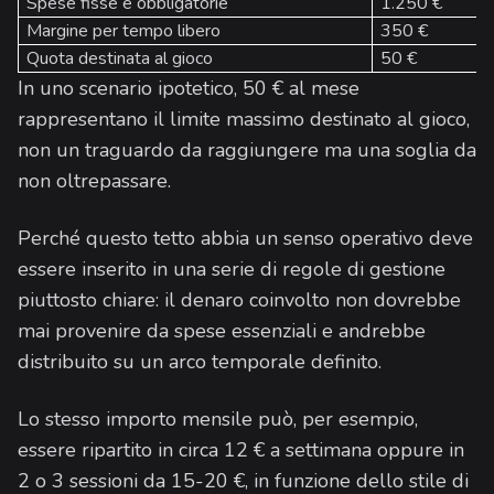
Spese fisse e obbligatorie
1.250 €
Margine per tempo libero
350 €
Quota destinata al gioco
50 €
In uno scenario ipotetico, 50 € al mese
rappresentano il limite massimo destinato al gioco,
non un traguardo da raggiungere ma una soglia da
non oltrepassare.
Perché questo tetto abbia un senso operativo deve
essere inserito in una serie di regole di gestione
piuttosto chiare: il denaro coinvolto non dovrebbe
mai provenire da spese essenziali e andrebbe
distribuito su un arco temporale definito.
Lo stesso importo mensile può, per esempio,
essere ripartito in circa 12 € a settimana oppure in
2 o 3 sessioni da 15-20 €, in funzione dello stile di