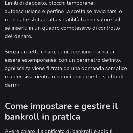
Limiti di deposito, blocchi temporanei,
autoesclusione e perfino la scelta se avvicinarsi o
meno alle slot ad alta volatilità hanno valore solo
se inseriti in un quadro complessivo di controllo
del denaro.
Senza un tetto chiaro, ogni decisione rischia di
essere estemporanea; con un perimetro definito,
ogni scelta viene filtrata da una domanda semplice
ma decisiva: rientra o no nei limiti che ho scelto di
darmi.
Come impostare e gestire il
bankroll in pratica
Avere chiaro il significato di bankroll è solo il