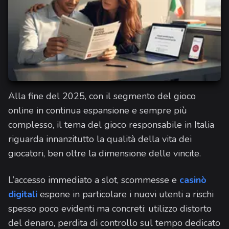
Alla fine del 2025, con il segmento del gioco
online in continua espansione e sempre più
complesso, il tema del gioco responsabile in Italia
riguarda innanzitutto la qualità della vita dei
giocatori, ben oltre la dimensione delle vincite.
L’accesso immediato a slot, scommesse e
casinò
digitali
espone in particolare i nuovi utenti a rischi
spesso poco evidenti ma concreti: utilizzo distorto
del denaro, perdita di controllo sul tempo dedicato