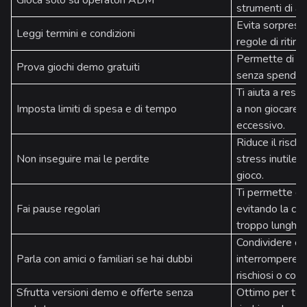
Gioca solo su operatori ADM
strumenti di au
Evita sorprese s
Leggi termini e condizioni
regole di ritiro
Permette di im
Prova giochi demo gratuiti
senza spendere 
Ti aiuta a rest
Imposta limiti di spesa e di tempo
a non giocare 
eccessivo.
Riduce il risch
Non inseguire mai le perdite
stress inutile:
gioco.
Ti permette di 
Fai pause regolari
evitando la com
troppo lunghe.
Condividere è
Parla con amici o familiari se hai dubbi
interrompere 
rischiosi o comp
Sfrutta versioni demo e offerte senza
Ottimo per tes