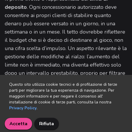
deposito
. Ogni concessionario autorizzato deve
consentire ai propri clienti di stabilire quanto
denaro può essere versato in un giorno, in una
settimana o in un mese. Il tetto dovrebbe riflettere
il budget che si è deciso di destinare al gioco, non
una cifra scelta d’impulso. Un aspetto rilevante è la
gestione delle modifiche al rialzo: l’aumento del
limite non è immediato, ma diventa effettivo solo
dopo un intervallo prestabilito, proprio per filtrare
le decisioni prese in momenti di forte
Questo sito utilizza cookie tecnici e di profilazione di terze
coinvolgimento emotivo.
parti per migliorare la tua esperienza di navigazione. Per
maggiori informazioni e per negare il consenso all'
installazione di cookie di terze parti, consulta la nostra
Quando la frequenza delle sessioni cresce o il
Privacy Policy
.
gioco inizia a occupare porzioni significative della
giornata, entra in scena il secondo livello, quello
Accetta
Rifiuta
dei
blocchi temporanei del conto
. Si tratta di