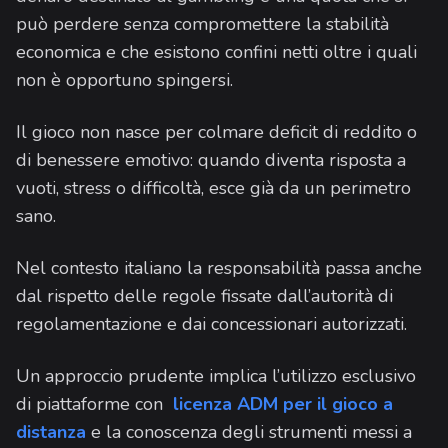
può perdere senza compromettere la stabilità
economica e che esistono confini netti oltre i quali
non è opportuno spingersi.
Il gioco non nasce per colmare deficit di reddito o
di benessere emotivo: quando diventa risposta a
vuoti, stress o difficoltà, esce già da un perimetro
sano.
Nel contesto italiano la responsabilità passa anche
dal rispetto delle regole fissate dall’autorità di
regolamentazione e dai concessionari autorizzati.
Un approccio prudente implica l’utilizzo esclusivo
di piattaforme con
licenza ADM per il gioco a
distanza
e la conoscenza degli strumenti messi a