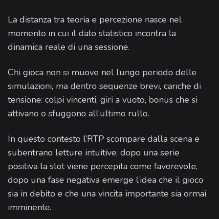
La distanza tra teoria e percezione nasce nel
momento in cui il dato statistico incontra la
dinamica reale di una sessione.
Chi gioca non si muove nel lungo periodo delle
simulazioni, ma dentro sequenze brevi, cariche di
tensione: colpi vincenti, giri a vuoto, bonus che si
attivano o sfuggono all’ultimo rullo.
In questo contesto l’RTP scompare dalla scena e
subentrano letture intuitive: dopo una serie
positiva la slot viene percepita come favorevole,
dopo una fase negativa emerge l’idea che il gioco
sia in debito e che una vincita importante sia ormai
imminente.