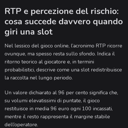
RTP e percezione del rischio:
cosa succede davvero quando
giri una slot
Nel lessico del gioco online, l’acronimo RTP ricorre
ovunque, ma spesso resta sullo sfondo. Indica il
ritorno teorico al giocatore e, in termini
probabilistici, descrive come una slot redistribuisce
la raccolta nel lungo periodo.
Un valore dichiarato al 96 per cento significa che,
su volumi elevatissimi di puntate, il gioco
restituisce in media 96 euro ogni 100 incassati,
mentre il resto rappresenta il margine stabile
dell’operatore.