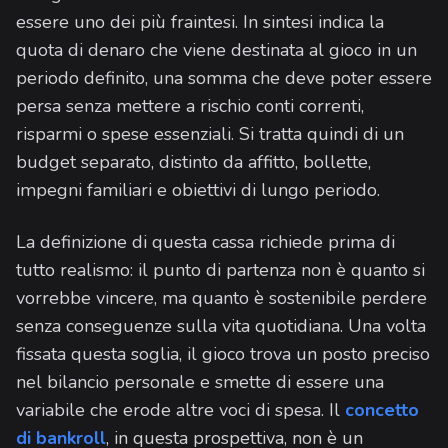
essere uno dei più fraintesi. In sintesi indica la
quota di denaro che viene destinata al gioco in un
periodo definito, una somma che deve poter essere
persa senza mettere a rischio conti correnti,
risparmi o spese essenziali. Si tratta quindi di un
budget separato, distinto da affitto, bollette,
impegni familiari e obiettivi di lungo periodo.
La definizione di questa cassa richiede prima di
tutto realismo: il punto di partenza non è quanto si
vorrebbe vincere, ma quanto è sostenibile perdere
senza conseguenze sulla vita quotidiana. Una volta
fissata questa soglia, il gioco trova un posto preciso
nel bilancio personale e smette di essere una
variabile che erode altre voci di spesa. Il
concetto
di bankroll
, in questa prospettiva, non è un