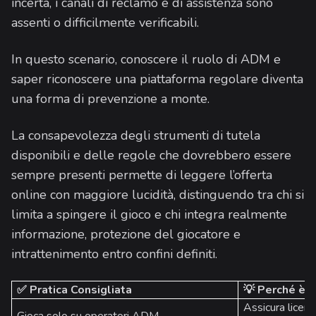
incerta, i canali di reclamo e di assistenza sono
assenti o difficilmente verificabili.
In questo scenario, conoscere il ruolo di ADM e
saper riconoscere una piattaforma regolare diventa
una forma di prevenzione a monte.
La consapevolezza degli strumenti di tutela
disponibili e delle regole che dovrebbero essere
sempre presenti permette di leggere l’offerta
online con maggiore lucidità, distinguendo tra chi si
limita a spingere il gioco e chi integra realmente
informazione, protezione del giocatore e
intrattenimento entro confini definiti.
Pratica Consigliata
Perché è I
✅
💡
Assicura licenz