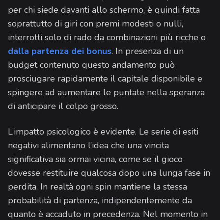
per chi siede davanti allo schermo, è quindi fatta
soprattutto di giri con premi modesti o nulli,
interrotti solo di rado da combinazioni più ricche o
dalla partenza dei bonus
. In presenza di un
budget contenuto questo andamento può
prosciugare rapidamente il capitale disponibile e
spingere ad aumentare le puntate nella speranza
di anticipare il colpo grosso.
L’impatto psicologico è evidente. Le serie di esiti
negativi alimentano l’idea che una vincita
significativa sia ormai vicina, come se il gioco
dovesse restituire qualcosa dopo una lunga fase in
perdita. In realtà ogni spin mantiene la stessa
probabilità di partenza, indipendentemente da
quanto è accaduto in precedenza. Nel momento in