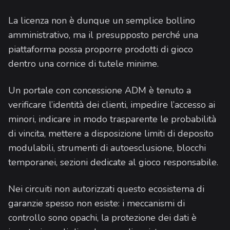
La licenza non è dunque un semplice bollino
amministrativo, ma il presupposto perché una
piattaforma possa proporre prodotti di gioco
dentro una cornice di tutele minime.
Un portale con concessione ADM è tenuto a
verificare l’identità dei clienti, impedire l’accesso ai
minori, indicare in modo trasparente le probabilità
di vincita, mettere a disposizione limiti di deposito
modulabili, strumenti di autoesclusione, blocchi
temporanei, sezioni dedicate al gioco responsabile.
Nei circuiti non autorizzati questo ecosistema di
garanzie spesso non esiste: i meccanismi di
controllo sono opachi, la protezione dei dati è