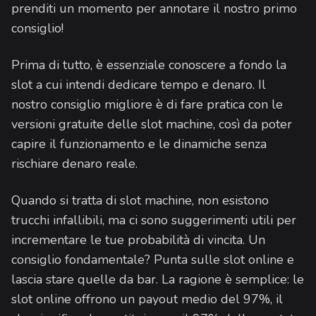
prenditi un momento per annotare il nostro primo
consiglio!
Prima di tutto, è essenziale conoscere a fondo la
slot a cui intendi dedicare tempo e denaro. Il
nostro consiglio migliore è di fare pratica con le
versioni gratuite delle slot machine, così da poter
capire il funzionamento e le dinamiche senza
rischiare denaro reale.
Quando si tratta di slot machine, non esistono
trucchi infallibili, ma ci sono suggerimenti utili per
incrementare le tue probabilità di vincita. Un
consiglio fondamentale? Punta sulle slot online e
lascia stare quelle da bar. La ragione è semplice: le
slot online offrono un payout medio del 97%, il