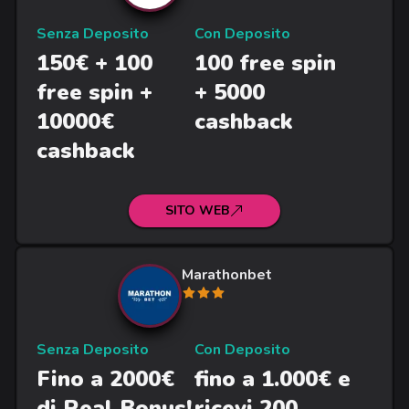
Senza Deposito
Con Deposito
150€ + 100
100 free spin
free spin +
+ 5000
10000€
cashback
cashback
SITO WEB
Marathonbet
Senza Deposito
Con Deposito
Fino a 2000€
fino a 1.000€ e
di Real Bonus!
ricevi 200