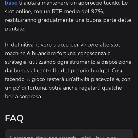
base
ti aiuta a mantenere un approccio lucido. Le
slot online, con un RTP medio del 97%,
restituiranno gradualmente una buona parte delle
puntate.
In definitiva, il vero trucco per vincere alle slot
machine è bilanciare fortuna, conoscenza e
strategia, utilizzando ogni strumento a disposizione,
dai bonus al controllo del proprio budget. Così
facendo, il gioco resterà un’attività piacevole e, con
un po’ di fortuna, potrà anche regalarti qualche
bella sorpresa.
FAQ