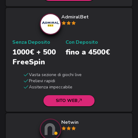
AdmiralBet
Senza Deposito
Con Deposito
1000€ + 500
fino a 4500€
FreeSpin
Vasta sezione di giochi live
Prelievi rapidi
Assitenza impeccabile
SITO WEB
Netwin