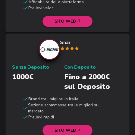
Affidabilità della piattaforma
Prelievi veloci
SITO WEB
Snai
Senza Deposito
Con Deposito
1000€
Fino a 2000€
sul Deposito
Brand tra i migliori in Italia
Sezione scommesse tra le migliori sul
mercato
Prelievi rapidi
SITO WEB