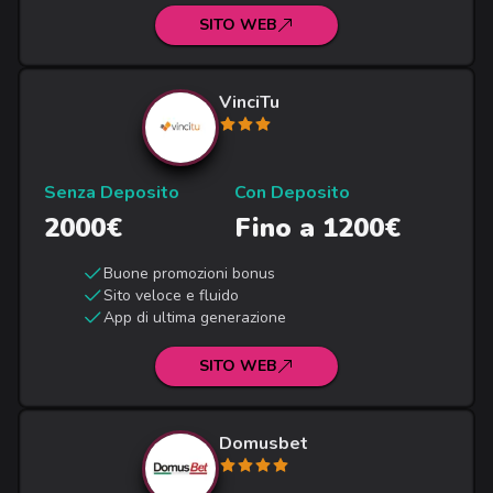
SITO WEB
VinciTu
Senza Deposito
Con Deposito
2000€
Fino a 1200€
Buone promozioni bonus
Sito veloce e fluido
App di ultima generazione
SITO WEB
Domusbet