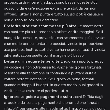
probabilità di vincere il jackpot sono basse, queste slot
possono dare un’emozione extra che le slot da bar non
offrono. Tuttavia, non puntare tutto sul jackpot: è casuale e
non ci sono trucchi per garantirlo.
Preferire slot con scommesse più alte
Le macchinette
con puntate più alte tendono a offrire vincite maggiori. Se il
budget lo consente, prova slot con scommesse più elevate:
è un modo per aumentare le possibili vincite in proporzione
alle puntate. Inoltre, slot diverse hanno percentuali di vincita
differenti: scopri quelle con il margine più basso.
Evitare di inseguire le perdite
Decidi un importo preciso
da giocare e non oltrepassarlo. Anche nei giorni sfortunati,
resistere alla tentazione di continuare a puntare aiuta a
evitare perdite eccessive. Se il gioco va bene, fermati
quando raddoppi il budget. In questo modo, puoi goderti la
vincita senza rischiare di perdere tutto.
Ignorare le guide a pagamento sui trucchi
Diffida dagli
e-book o dai corsi a pagamento che promettono “trucchi
infallibili” per vincere alle macchinette. I migliori consigli sono