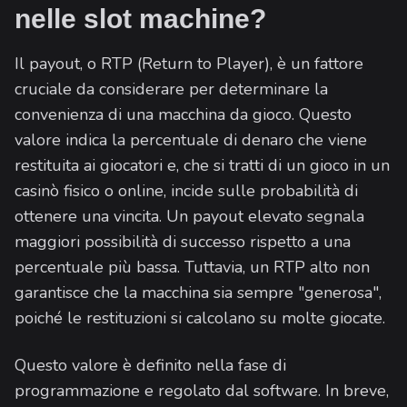
nelle slot machine?
Il payout, o RTP (Return to Player), è un fattore
cruciale da considerare per determinare la
convenienza di una macchina da gioco. Questo
valore indica la percentuale di denaro che viene
restituita ai giocatori e, che si tratti di un gioco in un
casinò fisico o online, incide sulle probabilità di
ottenere una vincita. Un payout elevato segnala
maggiori possibilità di successo rispetto a una
percentuale più bassa. Tuttavia, un RTP alto non
garantisce che la macchina sia sempre "generosa",
poiché le restituzioni si calcolano su molte giocate.
Questo valore è definito nella fase di
programmazione e regolato dal software. In breve,