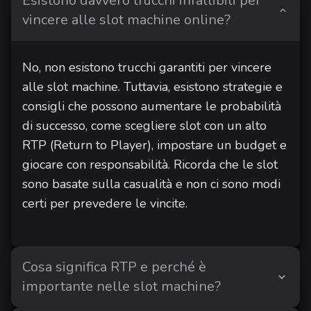
Esistono davvero trucchi infallibili per
vincere alle slot machine online?
No, non esistono trucchi garantiti per vincere
alle slot machine. Tuttavia, esistono strategie e
consigli che possono aumentare le probabilità
di successo, come scegliere slot con un alto
RTP (Return to Player), impostare un budget e
giocare con responsabilità. Ricorda che le slot
sono basate sulla casualità e non ci sono modi
certi per prevedere le vincite.
Cosa significa RTP e perché è
importante nelle slot machine?