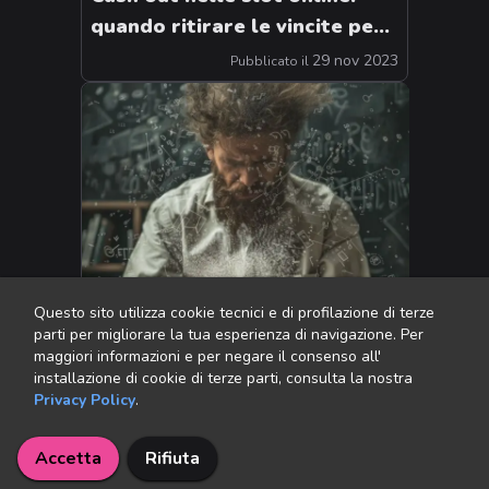
quando ritirare le vincite per
massimizzare il profitto
29 nov 2023
Pubblicato il
Questo sito utilizza cookie tecnici e di profilazione di terze
parti per migliorare la tua esperienza di navigazione. Per
Come usare la matematica
maggiori informazioni e per negare il consenso all'
installazione di cookie di terze parti, consulta la nostra
nelle slot online
Privacy Policy
.
02 lug 2024
Pubblicato il
Accetta
Rifiuta