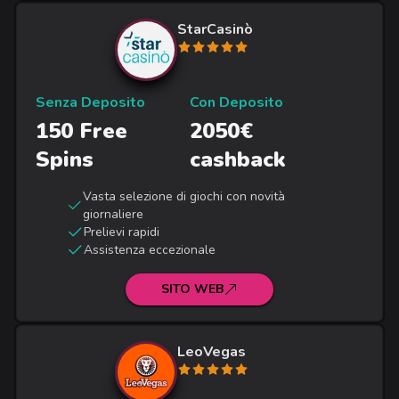
StarCasinò
Senza Deposito
Con Deposito
150 Free
2050€
Spins
cashback
Vasta selezione di giochi con novità
giornaliere
Prelievi rapidi
Assistenza eccezionale
SITO WEB
LeoVegas