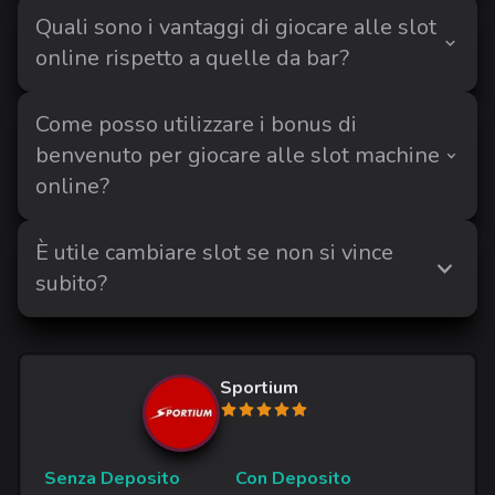
L'RTP, o Return to Player, rappresenta la
Quali sono i vantaggi di giocare alle slot
percentuale media di ritorno che una slot
online rispetto a quelle da bar?
machine offre ai giocatori nel lungo periodo.
Ad esempio, un RTP del 97% significa che la
Le slot online offrono un RTP mediamente più
Come posso utilizzare i bonus di
slot restituirà mediamente 97 euro ogni 100
alto (circa il 97%) rispetto a quelle da bar, che
benvenuto per giocare alle slot machine
euro giocati. Scegliere slot con un alto RTP
solitamente hanno un RTP intorno al 75%.
online?
può aumentare le possibilità di ottenere una
Questo significa che giocare online può essere
vincita rispetto a slot con percentuali più basse.
più vantaggioso. Inoltre, i casinò online spesso
Molti casinò online offrono bonus di
È utile cambiare slot se non si vince
offrono bonus di benvenuto e promozioni che
benvenuto, a volte anche senza deposito, che
subito?
possono aumentare le possibilità di giocare
permettono di giocare gratuitamente alle slot.
senza dover investire immediatamente il
Questi bonus sono un ottimo modo per iniziare
Non sempre. Spesso cambiare slot se non si
proprio denaro.
a giocare e provare diverse slot senza rischiare
ottiene una vincita immediata può essere un
Sportium
il proprio denaro. È consigliabile leggere
errore. Le slot online sono progettate per
attentamente le condizioni dei bonus per
restituire una parte delle puntate nel lungo
capire come utilizzarli al meglio.
periodo. Se hai già dedicato diverse giocate a
Senza Deposito
Con Deposito
una macchina, potrebbe essere vantaggioso