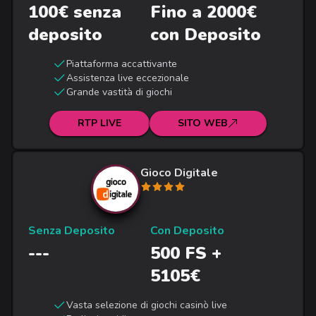
100€ senza
Fino a 2000€
continuare, poiché le probabilità di vincita
deposito
con Deposito
potrebbero aumentare. Tuttavia, è
fondamentale giocare con responsabilità e non
Piattaforma accattivante
eccedere rispetto al budget stabilito.
Assistenza live eccezionale
Grande vastità di giochi
RTP LIVE
SITO WEB
Gioco Digitale
Senza Deposito
Con Deposito
---
500 FS +
5105€
Vasta selezione di giochi casinò live