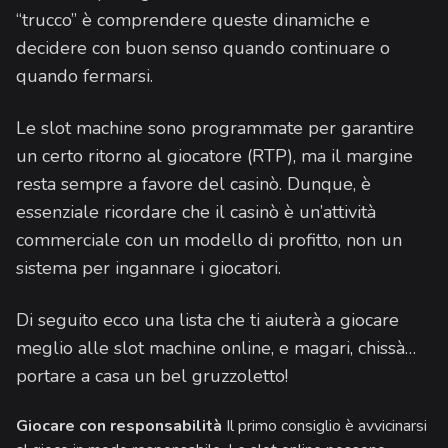
“trucco” è comprendere queste dinamiche e
decidere con buon senso quando continuare o
quando fermarsi.
Le slot machine sono programmate per garantire
un certo ritorno al giocatore (RTP), ma il margine
resta sempre a favore del casinò. Dunque, è
essenziale ricordare che il casinò è un’attività
commerciale con un modello di profitto, non un
sistema per ingannare i giocatori.
Di seguito ecco una lista che ti aiuterà a giocare
meglio alle slot machine online, e magari, chissà…
portare a casa un bel gruzzoletto!
Giocare con responsabilità
Il primo consiglio è avvicinarsi