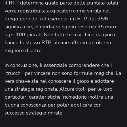
il RTP determina quale parte delle puntate totali
verrà redistribuita ai giocatori come vincita nel
lungo periodo. Ad esempio, un RTP del 95%
significa che, in media, vengono restituiti 95 euro
ogni 100 giocati. Non tutte le macchine da gioco
hanno lo stesso RTP; alcune offrono un ritorno
migliore di altre.
In conclusione, è essenziale comprendere che i
“trucchi” per vincere non sono formule magiche. La
vera chiave sta nel conoscere il gioco e adottare
una strategia ragionata. Alcuni titoli, per le loro
particolari caratteristiche, richiedono inoltre una
buona conoscenza per poter applicare con
successo strategie mirate.