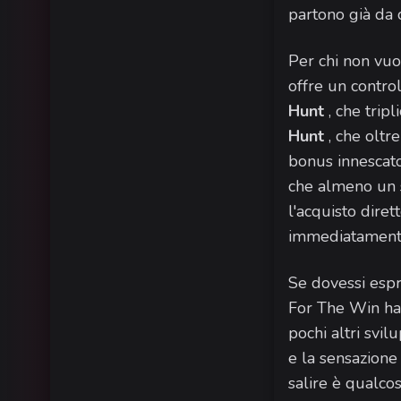
partono già da 
Per chi non vuol
offre un control
Hunt
, che tripl
Hunt
, che oltr
bonus innescato
che almeno un s
l'acquisto dire
immediatamente 
Se dovessi espr
For The Win ha 
pochi altri svil
e la sensazione
salire è qualcos