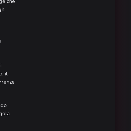
nge che
gh
i
i
, il
orrenze
ndo
rgola