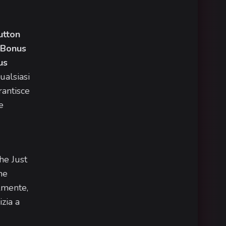
utton
Bonus
us
ualsiasi
antisce
e
he Just
he
almente,
zia a