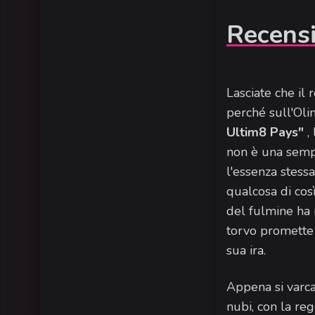
Recens
Lasciate che il 
perché sull'Oli
Ultim8 Pays"
, 
non è una sempl
l'essenza stessa
qualcosa di così
del fulmine ha 
torvo promette r
sua ira.
Appena si varca 
nubi, con la reg