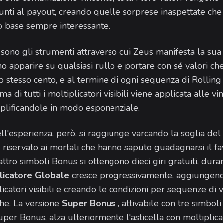
nti al payout, creando quelle sorprese inaspettate che
o base sempre interessante.
sono gli strumenti attraverso cui Zeus manifesta la sua
o apparire su qualsiasi rullo e portare con sé valori ch
lo stesso cento, e al termine di ogni sequenza di Rolling
 di tutti i moltiplicatori visibili viene applicata alle vin
plificandole in modo esponenziale.
ell'esperienza, però, si raggiunge varcando la soglia del
o riservato ai mortali che hanno saputo guadagnarsi il f
ttro simboli Bonus si ottengono dieci giri gratuiti, duran
licatore Globale
cresce progressivamente, aggiungend
plicatori visibili e creando le condizioni per sequenze di v
he. La versione
Super Bonus
, attivabile con tre simbol
per Bonus, alza ulteriormente l'asticella con moltiplica