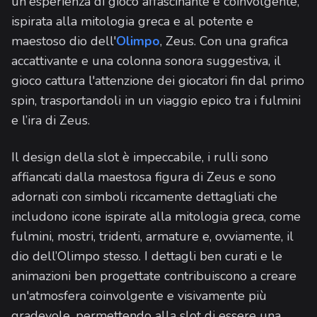
un'esperienza di gioco affascinante e coinvolgente,
ispirata alla mitologia greca e al potente e
maestoso dio dell'
Olimpo
, Zeus. Con una grafica
accattivante e una colonna sonora suggestiva, il
gioco cattura l'attenzione dei giocatori fin dal primo
spin, trasportandoli in un viaggio epico tra i fulmini
e l’ira di Zeus.
Il design della slot è impeccabile
, i rulli sono
affiancati dalla maestosa figura di Zeus e sono
adornati con simboli riccamente dettagliati che
includono icone ispirate alla mitologia greca, come
fulmini, mostri, tridenti, armature e, ovviamente, il
dio dell’Olimpo stesso. I dettagli ben curati e le
animazioni ben progettate contribuiscono a creare
un'atmosfera coinvolgente e visivamente più
gradevole, permettendo alla slot di essere una