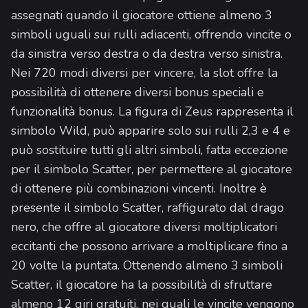
assegnati quando il giocatore ottiene almeno 3
simboli uguali sui rulli adiacenti, offrendo vincite o
da sinistra verso destra o da destra verso sinistra.
Nei 720 modi diversi per vincere, la slot offre la
possibilità di ottenere diversi bonus speciali e
funzionalità bonus. La figura di Zeus rappresenta il
simbolo Wild
, può apparire solo sui rulli 2,3 e 4 e
può sostituire tutti gli altri simboli, fatta eccezione
per il simbolo Scatter, per permettere al giocatore
di ottenere più combinazioni vincenti. Inoltre è
presente il
simbolo Scatter
, raffigurato dal drago
nero, che offre al giocatore diversi moltiplicatori
eccitanti che possono arrivare a moltiplicare fino a
20 volte la puntata. Ottenendo almeno 3 simboli
Scatter, il giocatore ha la possibilità di sfruttare
almeno 12 giri gratuiti, nei quali le vincite vengono