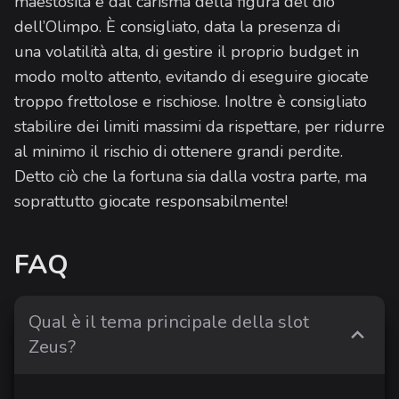
maestosità e dal carisma della figura del dio
dell’Olimpo. È consigliato, data la presenza di
una
volatilità alta
, di gestire il proprio budget in
modo molto attento, evitando di eseguire giocate
troppo frettolose e rischiose. Inoltre è consigliato
stabilire dei limiti massimi da rispettare, per ridurre
al minimo il rischio di ottenere grandi perdite.
Detto ciò che la fortuna sia dalla vostra parte, ma
soprattutto
giocate responsabilmente!
FAQ
Qual è il tema principale della slot
Zeus?