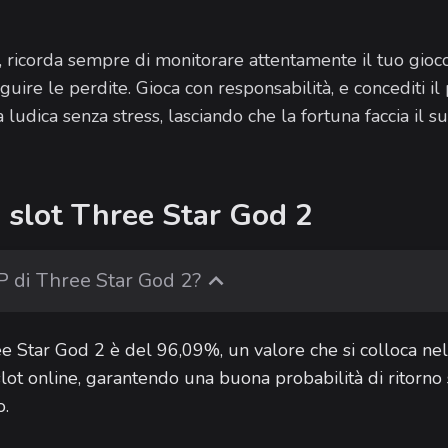
 ricorda sempre di monitorare attentamente il tuo gioco
guire le perdite. Gioca con responsabilità, e concediti il
 ludica senza stress, lasciando che la fortuna faccia il s
a slot Three Star God 2
P di Three Star God 2?
e Star God 2 è del 96,09%, un valore che si colloca nel
lot online, garantendo una buona probabilità di ritorno 
o.