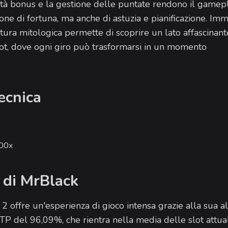
ità bonus e la gestione delle puntate rendono il gamep
one di fortuna, ma anche di astuzia e pianificazione. Im
tura mitologica permette di scoprire un lato affascinant
ot, dove ogni giro può trasformarsi in un momento
ecnica
500x
i di MrBlack
2 offre un'esperienza di gioco intensa grazie alla sua al
l'RTP del 96,09%, che rientra nella media delle slot att