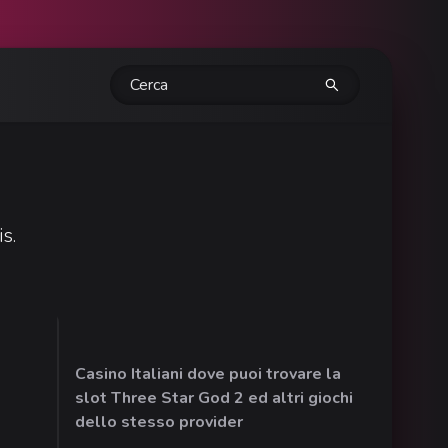
Cerca
s.
Casino Italiani dove puoi trovare la
slot Three Star God 2 ed altri giochi
dello stesso provider