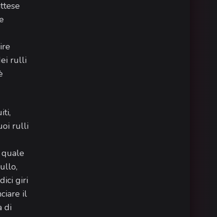
attese
te
ire
i rulli
è
ti,
oi rulli
e quale
ullo,
ici giri
ciare il
à di