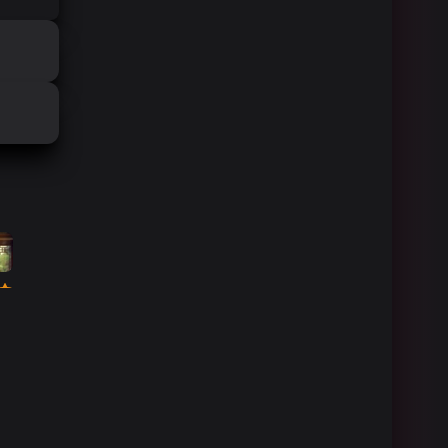
 che
iziare
gono
a