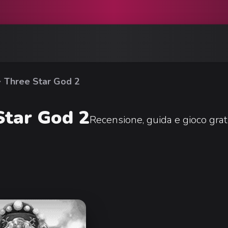
Three Star God 2
Star God 2
Recensione, guida e gioco grati