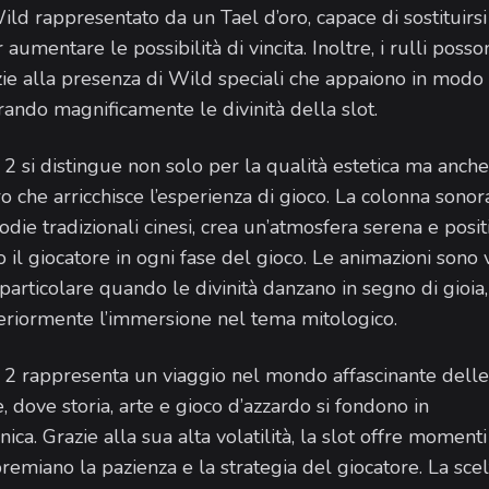
Wild rappresentato da un Tael d’oro, capace di sostituirsi
r aumentare le possibilità di vincita. Inoltre, i rulli poss
ie alla presenza di Wild speciali che appaiono in modo
rando magnificamente le divinità della slot.
2 si distingue non solo per la qualità estetica ma anch
 che arricchisce l’esperienza di gioco. La colonna sonor
die tradizionali cinesi, crea un’atmosfera serena e positi
l giocatore in ogni fase del gioco. Le animazioni sono v
 particolare quando le divinità danzano in segno di gioia,
eriormente l’immersione nel tema mitologico.
 2 rappresenta un viaggio nel mondo affascinante delle
he, dove storia, arte e gioco d’azzardo si fondono in
ica. Grazie alla sua alta volatilità, la slot offre momenti
remiano la pazienza e la strategia del giocatore. La scel