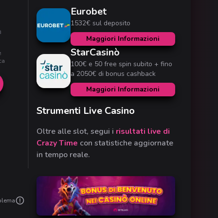
Eurobet
1532€ sul deposito
à
Maggiori Informazioni
StarCasinò
e
ca
100€ e 50 free spin subito + fino
a 2050€ di bonus cashback
Maggiori Informazioni
Strumenti Live Casino
Oltre alle slot, segui i
risultati live di
Crazy Time
con statistiche aggiornate
in tempo reale.
blema