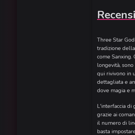
Recens
Three Star God 2
tradizione della 
come Sanxing. Qu
longevità, sono s
qui rivivono in 
dettagliata e an
dove magia e mi
L'interfaccia di
grazie ai coman
il numero di li
basta impostare 