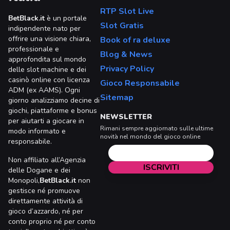
RTP Slot Live
BetBlack.it
è un portale
Slot Gratis
indipendente nato per
offrire una visione chiara,
Book of ra deluxe
professionale e
Blog & News
approfondita sul mondo
Privacy Policy
delle slot machine e dei
casinò online con licenza
Gioco Responsabile
ADM (ex AAMS). Ogni
Sitemap
giorno analizziamo decine di
giochi, piattaforme e bonus
NEWSLETTER
per aiutarti a giocare in
Rimani sempre aggiornato sulle ultime
modo informato e
novità nel mondo del gioco online
responsabile.
Non affiliato all’Agenzia
delle Dogane e dei
Monopoli,
BetBlack.it
non
gestisce né promuove
direttamente attività di
gioco d’azzardo, né per
conto proprio né per conto