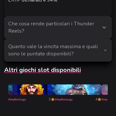
L’RTP dichiarato è 94%.
Che cosa rende particolari i Thunder
Reels?
Attivano cadute di simboli e possono
Quanto vale la vincita massima e quali
espandere la griglia fino a 9 simboli in
sono le puntate disponibili?
larghezza o in altezza, aumentando lo spazio
utile durante le sequenze vincenti.
La vincita massima dichiarata è 10,149.7x; la
Altri giochi slot disponibili
puntata minima è 0,20 euro e la puntata
massima è 80 euro.
3
4
#
mythology
#
mythology
#
mytholo
HERCULES SON OF ZEUS
ZEUS
7X7 THO