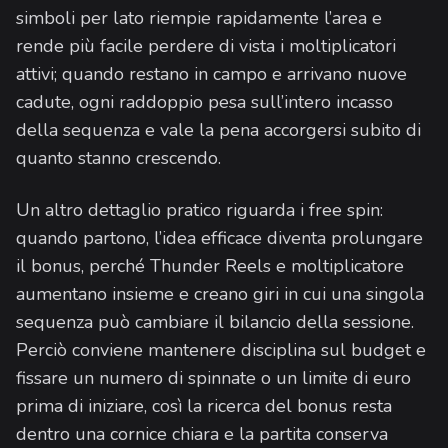
simboli per lato riempie rapidamente l’area e
rende più facile perdere di vista i moltiplicatori
attivi; quando restano in campo e arrivano nuove
cadute, ogni raddoppio pesa sull’intero incasso
della sequenza e vale la pena accorgersi subito di
quanto stanno crescendo.
Un altro dettaglio pratico riguarda i free spin:
quando partono, l’idea efficace diventa prolungare
il bonus, perché Thunder Reels e moltiplicatore
aumentano insieme e creano giri in cui una singola
sequenza può cambiare il bilancio della sessione.
Perciò conviene mantenere disciplina sul budget e
fissare un numero di spinnate o un limite di euro
prima di iniziare, così la ricerca del bonus resta
dentro una cornice chiara e la partita conserva