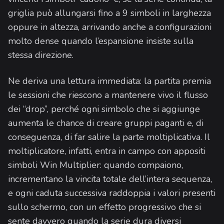
griglia può allungarsi fino a 9 simboli in larghezza
oppure in altezza, arrivando anche a configurazioni
molto dense quando l’espansione insiste sulla
stessa direzione.
Ne deriva una lettura immediata: la partita premia
le sessioni che riescono a mantenere vivo il flusso
dei “drop”, perché ogni simbolo che si aggiunge
aumenta le chance di creare gruppi paganti e, di
conseguenza, di far salire la parte moltiplicativa. Il
moltiplicatore, infatti, entra in campo con appositi
simboli Win Multiplier: quando compaiono,
incrementano la vincita totale dell’intera sequenza,
e ogni caduta successiva raddoppia i valori presenti
sullo schermo, con un effetto progressivo che si
sente davvero quando la serie dura diversi