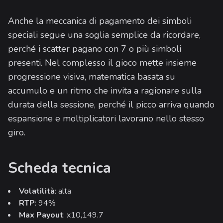
Anche la meccanica di pagamento dei simboli
speciali segue una soglia semplice da ricordare,
perché i scatter pagano con 7 o più simboli
presenti. Nel complesso il gioco mette insieme
progressione visiva, matematica basata su
accumulo e un ritmo che invita a ragionare sulla
durata della sessione, perché il picco arriva quando
espansione e moltiplicatori lavorano nello stesso
giro.
Scheda tecnica
Volatilità
: alta
RTP
: 94%
Max Payout
: x10,149.7