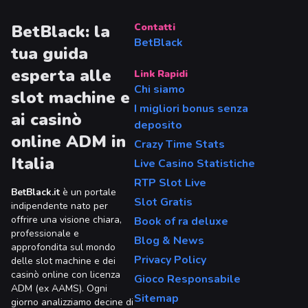
BetBlack: la
Contatti
BetBlack
tua guida
esperta alle
Link Rapidi
Chi siamo
slot machine e
I migliori bonus senza
ai casinò
deposito
online ADM in
Crazy Time Stats
Italia
Live Casino Statistiche
RTP Slot Live
BetBlack.it
è un portale
Slot Gratis
indipendente nato per
offrire una visione chiara,
Book of ra deluxe
professionale e
Blog & News
approfondita sul mondo
Privacy Policy
delle slot machine e dei
casinò online con licenza
Gioco Responsabile
ADM (ex AAMS). Ogni
Sitemap
giorno analizziamo decine di