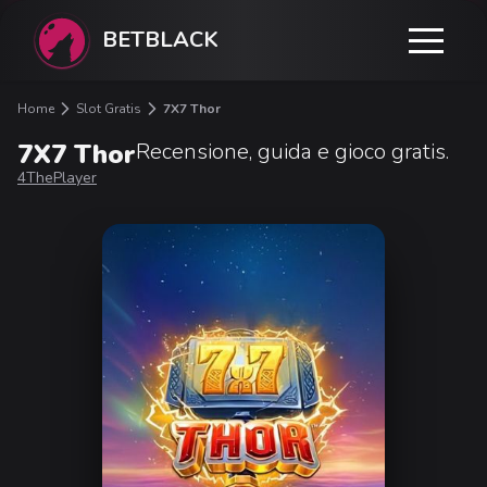
BETBLACK
Home
Slot Gratis
7X7 Thor
7X7 Thor
Recensione, guida e gioco gratis.
4ThePlayer