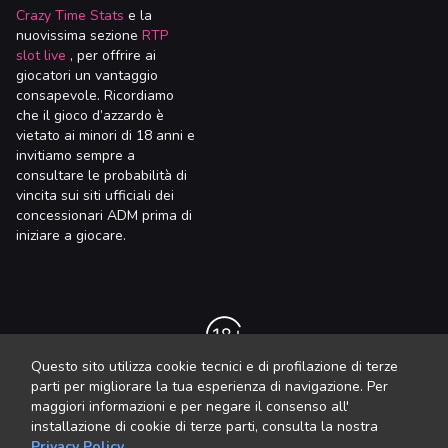
Crazy Time Stats
e la
nuovissima sezione
RTP
slot live
, per offrire ai
giocatori un vantaggio
consapevole. Ricordiamo
che il gioco d’azzardo è
vietato ai minori di 18 anni e
invitiamo sempre a
consultare le probabilità di
vincita sui siti ufficiali dei
concessionari ADM prima di
iniziare a giocare.
Questo sito utilizza cookie tecnici e di profilazione di terze
parti per migliorare la tua esperienza di navigazione. Per
maggiori informazioni e per negare il consenso all'
installazione di cookie di terze parti, consulta la nostra
Privacy Policy
.