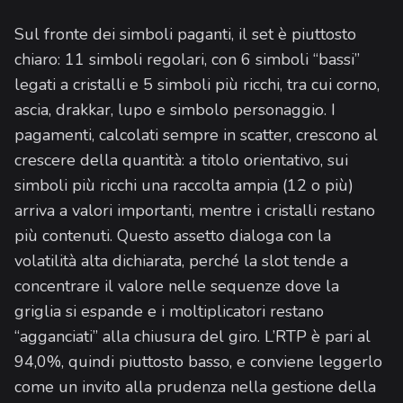
Sul fronte dei simboli paganti, il set è piuttosto
chiaro: 11 simboli regolari, con 6 simboli “bassi”
legati a cristalli e 5 simboli più ricchi, tra cui corno,
ascia, drakkar, lupo e simbolo personaggio. I
pagamenti, calcolati sempre in scatter, crescono al
crescere della quantità: a titolo orientativo, sui
simboli più ricchi una raccolta ampia (12 o più)
arriva a valori importanti, mentre i cristalli restano
più contenuti. Questo assetto dialoga con la
volatilità alta dichiarata, perché la slot tende a
concentrare il valore nelle sequenze dove la
griglia si espande e i moltiplicatori restano
“agganciati” alla chiusura del giro. L’RTP è pari al
94,0%, quindi piuttosto basso, e conviene leggerlo
come un invito alla prudenza nella gestione della