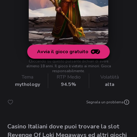
Avvia il gioco gratuito
Cliccando su questo pulsante dichiari di avere
almeno 18 anni. Il gioco è vietato ai minori. Gioca
responsabilmente.
Tema
RTP Medio
Volatilità
mythology
94.5
%
alta
Segnala un problema
Casino Italiani dove puoi trovare la slot
Revenge Of Loki Megaways ed altri giochi