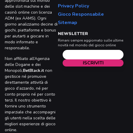
approfondita sul mondo
Privacy Policy
delle slot machine e dei
casinò online con licenza
Gioco Responsabile
ADM (ex AAMS). Ogni
Sitemap
giorno analizziamo decine di
giochi, piattaforme e bonus
NEWSLETTER
per aiutarti a giocare in
Rimani sempre aggiornato sulle ultime
modo informato e
novità nel mondo del gioco online
responsabile.
Non affiliato all’Agenzia
delle Dogane e dei
Monopoli,
BetBlack.it
non
gestisce né promuove
direttamente attività di
gioco d’azzardo, né per
conto proprio né per conto
terzi. Il nostro obiettivo è
fornire uno strumento
imparziale che accompagni
gli utenti nella scelta delle
migliori esperienze di gioco
online.