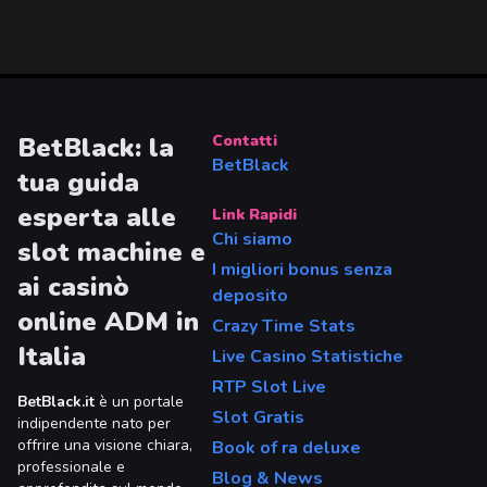
BetBlack: la
Contatti
BetBlack
tua guida
esperta alle
Link Rapidi
Chi siamo
slot machine e
I migliori bonus senza
ai casinò
deposito
online ADM in
Crazy Time Stats
Italia
Live Casino Statistiche
RTP Slot Live
BetBlack.it
è un portale
Slot Gratis
indipendente nato per
offrire una visione chiara,
Book of ra deluxe
professionale e
Blog & News