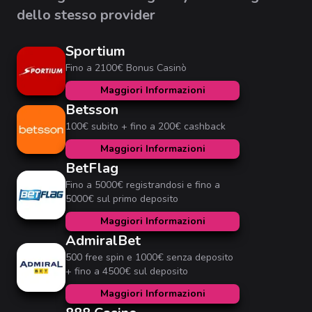
dello stesso provider
Sportium
Fino a 2100€ Bonus Casinò
Maggiori Informazioni
Betsson
100€ subito + fino a 200€ cashback
Maggiori Informazioni
BetFlag
Fino a 5000€ registrandosi e fino a
5000€ sul primo deposito
Maggiori Informazioni
AdmiralBet
500 free spin e 1000€ senza deposito
+ fino a 4500€ sul deposito
Maggiori Informazioni