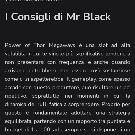
I Consigli di Mr Black
Power of Thor Megaways è una slot ad alta
volatilità in cui le vincite più significative tendono a
non presentarsi con frequenza, e anche quando
arrivano, potrebbero non essere così sostanziose
come ci si aspetterebbe. Il gameplay, come spesso
accade con questo produttore, può risultare un po’
ripetitivo, soprattutto nei momenti in cui la
dinamica dei rulli fatica a sorprendere. Proprio per
questo è fondamentale adottare una strategia
equilibrata, partendo con un rapporto tra puntata e
budget di 1 a 100: ad esempio, se si dispone di un