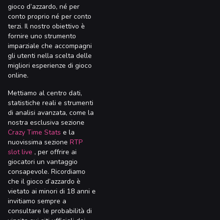
gioco d’azzardo, né per
conto proprio né per conto
terzi. Il nostro obiettivo è
fornire uno strumento
imparziale che accompagni
gli utenti nella scelta delle
migliori esperienze di gioco
online.
Mettiamo al centro dati,
statistiche reali e strumenti
di analisi avanzata, come la
nostra esclusiva sezione
Crazy Time Stats
e la
nuovissima sezione
RTP
slot live
, per offrire ai
giocatori un vantaggio
consapevole. Ricordiamo
che il gioco d’azzardo è
vietato ai minori di 18 anni e
invitiamo sempre a
consultare le probabilità di