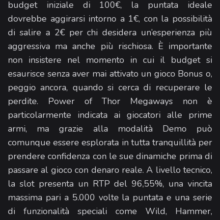
budget iniziale di 100€, la puntata ideale
dovrebbe aggirarsi intorno a 1€, con la possibilità
di salire a 2€ per chi desidera un’esperienza più
aggressiva ma anche più rischiosa. È importante
non insistere nel momento in cui il budget si
esaurisce senza aver mai attivato un gioco Bonus o,
peggio ancora, quando si cerca di recuperare le
perdite. Power of Thor Megaways non è
particolarmente indicata ai giocatori alle prime
armi, ma grazie alla modalità Demo può
comunque essere esplorata in tutta tranquillità per
prendere confidenza con le sue dinamiche prima di
passare al gioco con denaro reale. A livello tecnico,
la slot presenta un RTP del 96,55%, una vincita
massima pari a 5.000 volte la puntata e una serie
di funzionalità speciali come Wild, Hammer,