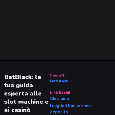
THE DOG HOUSE MEGAWAYS
STARZ MEGAWAYS
per il casinò. È importante capire però che si
tratta di una
media calcolata su milioni di giri
,
non su una singola sessione. Quindi nel breve
termine si può vincere molto di più o perdere
tutto, ma nel lungo periodo quella
percentuale tende a confermarsi.
BetBlack: la
Contatti
BetBlack
tua guida
esperta alle
Link Rapidi
Chi siamo
slot machine e
I migliori bonus senza
ai casinò
deposito