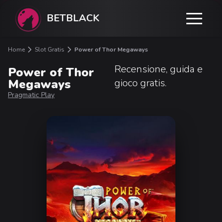
BETBLACK
Home
Slot Gratis
Power of Thor Megaways
Recensione, guida e
Power of Thor
Megaways
gioco gratis.
Pragmatic Play