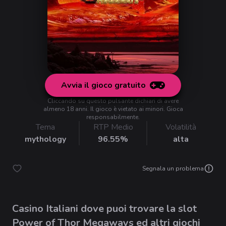
Avvia il gioco gratuito
Cliccando su questo pulsante dichiari di avere
almeno 18 anni. Il gioco è vietato ai minori. Gioca
responsabilmente.
Tema
RTP Medio
Volatilità
mythology
96.55
%
alta
Segnala un problema
Casino Italiani dove puoi trovare la slot
Power of Thor Megaways ed altri giochi