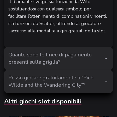
Il diamante svolge sia funzioni da Wild,
sostituendosi con qualsiasi simbolo per
facilitare l’ottenimento di combinazioni vincenti,
sia funzioni da Scatter, offrendo al giocatore
l’accesso alla modalità a giri gratuiti della slot.
Quante sono le linee di pagamento
presenti sulla griglia?
La griglia di gioco offre ben 243 modi
Posso giocare gratuitamente a “Rich
differenti per ottenere vincite
, divise su 5
Wilde and the Wandering City”?
rulli.
Si, qui su BetBlack potrai giocare a “Rich Wilde
Altri giochi slot disponibili
and the Wandering City” e a
tante altre slot
senza scommettere denaro reale
. Può essere