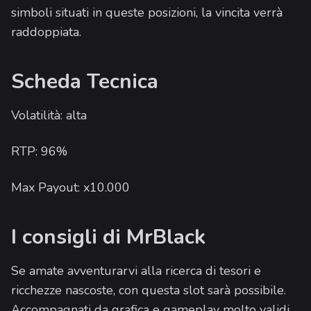
simboli situati in queste posizioni, la vincita verrà
raddoppiata.
Scheda Tecnica
Volatilità: alta
RTP: 96%
Max Payout: x10.000
I consigli di MrBlack
Se amate avventurarvi alla ricerca di tesori e
ricchezze nascoste, con questa slot sarà possibile.
Accompagnati da grafica e gameplay molto validi,