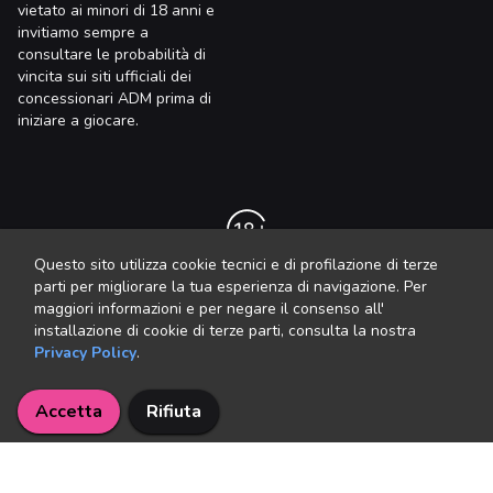
vietato ai minori di 18 anni e
invitiamo sempre a
consultare le probabilità di
vincita sui siti ufficiali dei
concessionari ADM prima di
iniziare a giocare.
Questo sito utilizza cookie tecnici e di profilazione di terze
parti per migliorare la tua esperienza di navigazione. Per
maggiori informazioni e per negare il consenso all'
installazione di cookie di terze parti, consulta la nostra
Privacy Policy
.
Slot gratis | BetBlack © 2025 | all rights reserved | casinò online sicuri
Accetta
Rifiuta
| GPWA Verification