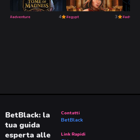
una buona opportunità per capire meglio le
meccaniche del gioco prima di giocare
4
3
#
adventure
#
egypt
#
adventu
realmente soldi.
RICH WILDE AND THE TOME OF MADNESS
CAT WILDE AND THE DOOM OF DEAD
BetBlack: la
Contatti
BetBlack
tua guida
esperta alle
Link Rapidi