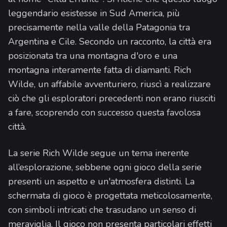
leggendario esistesse in Sud America, più
precisamente nella valle della Patagonia tra
Argentina e Cile. Secondo un racconto, la città era
posizionata tra una montagna d'oro e una
montagna interamente fatta di diamanti. Rich
Wilde, un affabile avventuriero, riuscì a realizzare
ciò che gli esploratori precedenti non erano riusciti
a fare, scoprendo con successo questa favolosa
città.
La serie Rich Wilde segue un tema inerente
all’esplorazione, sebbene ogni gioco della serie
presenti un aspetto e un'atmosfera distinti. La
schermata di gioco è progettata meticolosamente,
con simboli intricati che trasudano un senso di
meraviglia. Il gioco non presenta particolari effetti