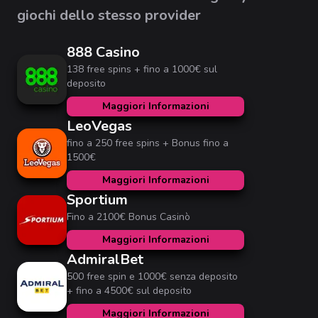
giochi dello stesso provider
888 Casino
138 free spins + fino a 1000€ sul
deposito
Maggiori Informazioni
LeoVegas
fino a 250 free spins + Bonus fino a
1500€
Maggiori Informazioni
Sportium
Fino a 2100€ Bonus Casinò
Maggiori Informazioni
AdmiralBet
500 free spin e 1000€ senza deposito
+ fino a 4500€ sul deposito
Maggiori Informazioni