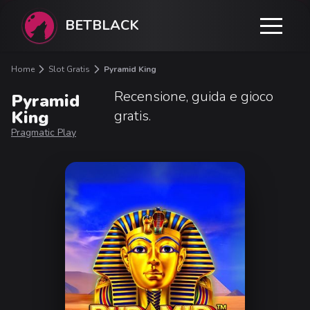
BETBLACK
Home
Slot Gratis
Pyramid King
Recensione, guida e gioco
Pyramid
King
gratis.
Pragmatic Play