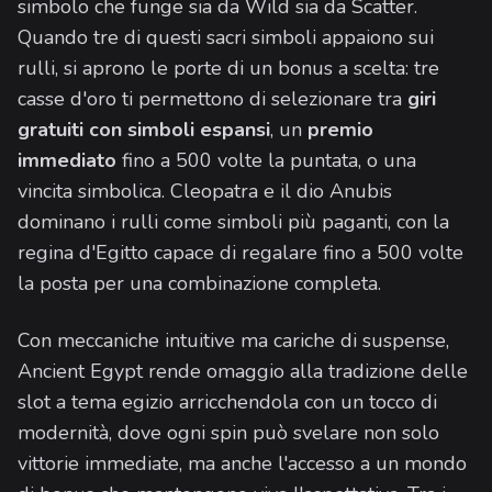
simbolo che funge sia da Wild sia da Scatter.
Quando tre di questi sacri simboli appaiono sui
rulli, si aprono le porte di un bonus a scelta: tre
casse d'oro ti permettono di selezionare tra
giri
gratuiti con simboli espansi
, un
premio
immediato
fino a 500 volte la puntata, o una
vincita simbolica. Cleopatra e il dio Anubis
dominano i rulli come simboli più paganti, con la
regina d'Egitto capace di regalare fino a 500 volte
la posta per una combinazione completa.
Con meccaniche intuitive ma cariche di suspense,
Ancient Egypt
rende omaggio alla tradizione delle
slot a tema egizio arricchendola con un tocco di
modernità, dove ogni spin può svelare non solo
vittorie immediate, ma anche l'accesso a un mondo