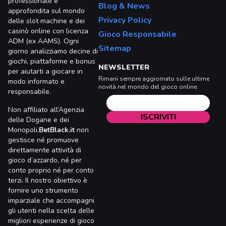
professionale e
Blog & News
approfondita sul mondo
Privacy Policy
delle slot machine e dei
casinò online con licenza
Gioco Responsabile
ADM (ex AAMS). Ogni
Sitemap
giorno analizziamo decine di
giochi, piattaforme e bonus
NEWSLETTER
per aiutarti a giocare in
Rimani sempre aggiornato sulle ultime
modo informato e
novità nel mondo del gioco online
responsabile.
Non affiliato all’Agenzia
delle Dogane e dei
Monopoli,
BetBlack.it
non
gestisce né promuove
direttamente attività di
gioco d’azzardo, né per
conto proprio né per conto
terzi. Il nostro obiettivo è
fornire uno strumento
imparziale che accompagni
gli utenti nella scelta delle
migliori esperienze di gioco