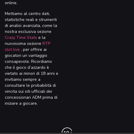
online.
Mettiamo al centro dati,
statistiche reali e strumenti
di analisi avanzata, come la
nostra esclusiva sezione
Crazy Time Stats
e la
nuovissima sezione
RTP
slot live
, per offrire ai
giocatori un vantaggio
consapevole. Ricordiamo
che il gioco d’azzardo è
vietato ai minori di 18 anni e
invitiamo sempre a
consultare le probabilità di
vincita sui siti ufficiali dei
concessionari ADM prima di
iniziare a giocare.