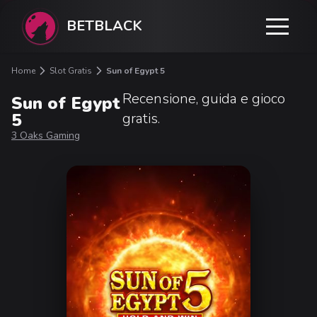
BETBLACK
Home
Slot Gratis
Sun of Egypt 5
Recensione, guida e gioco
Sun of Egypt
5
gratis.
3 Oaks Gaming