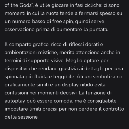
of the Gods”, è utile giocare in fasi cicliche: ci sono
momenti in cui la ruota tende a fermarsi spesso su
un numero basso di free spin, quindi serve
osservazione prima di aumentare la puntata.
Il comparto grafico, ricco di riflessi dorati e
ambientazioni mistiche, merita attenzione anche in
termini di supporto visivo. Meglio optare per
dispositivi che rendano giustizia ai dettagli, per una
spinnata più fluida e leggibile. Alcuni simboli sono
graficamente simili e un display nitido evita
confusioni nei momenti decisivi. La funzione di
autoplay può essere comoda, ma è consigliabile
impostare limiti precisi per non perdere il controllo
della sessione.