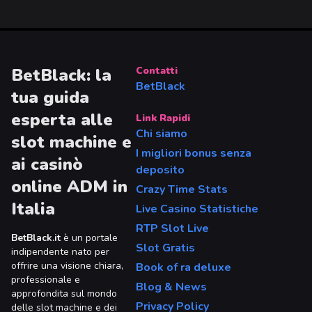
BetBlack: la
Contatti
BetBlack
tua guida
esperta alle
Link Rapidi
Chi siamo
slot machine e
I migliori bonus senza
ai casinò
deposito
online ADM in
Crazy Time Stats
Italia
Live Casino Statistiche
RTP Slot Live
BetBlack.it
è un portale
Slot Gratis
indipendente nato per
offrire una visione chiara,
Book of ra deluxe
professionale e
Blog & News
approfondita sul mondo
Privacy Policy
delle slot machine e dei