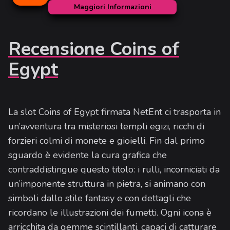
Maggiori Informazioni
Recensione Coins of
Egypt
La slot Coins of Egypt firmata NetEnt ci trasporta in
un’avventura tra misteriosi templi egizi, ricchi di
forzieri colmi di monete e gioielli. Fin dal primo
sguardo è evidente la cura grafica che
contraddistingue questo titolo: i rulli, incorniciati da
un’imponente struttura in pietra, si animano con
simboli dallo stile fantasy e con dettagli che
ricordano le illustrazioni dei fumetti. Ogni icona è
arricchita da gemme scintillanti, capaci di catturare