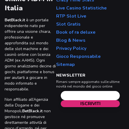
Crazy Time Stats
Italia
Live Casino Statistiche
RTP Slot Live
BetBlack.it
è un portale
Slot Gratis
indipendente nato per
offrire una visione chiara,
Book of ra deluxe
professionale e
Blog & News
approfondita sul mondo
Privacy Policy
delle slot machine e dei
casinò online con licenza
Gioco Responsabile
ADM (ex AAMS). Ogni
Sitemap
giorno analizziamo decine di
giochi, piattaforme e bonus
NEWSLETTER
per aiutarti a giocare in
Rimani sempre aggiornato sulle ultime
modo informato e
novità nel mondo del gioco online
responsabile.
Non affiliato all’Agenzia
delle Dogane e dei
Monopoli,
BetBlack.it
non
gestisce né promuove
direttamente attività di
gioco d’azzardo, né per