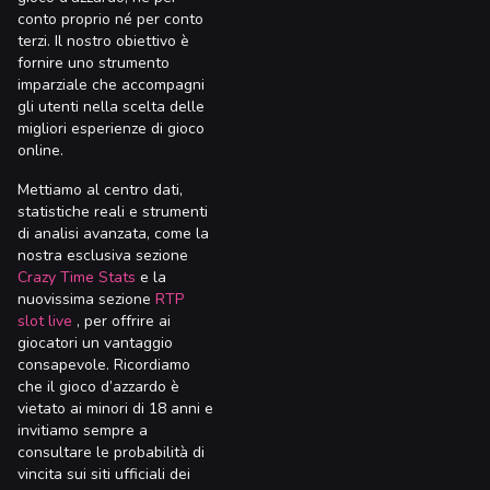
conto proprio né per conto
terzi. Il nostro obiettivo è
fornire uno strumento
imparziale che accompagni
gli utenti nella scelta delle
migliori esperienze di gioco
online.
Mettiamo al centro dati,
statistiche reali e strumenti
di analisi avanzata, come la
nostra esclusiva sezione
Crazy Time Stats
e la
nuovissima sezione
RTP
slot live
, per offrire ai
giocatori un vantaggio
consapevole. Ricordiamo
che il gioco d’azzardo è
vietato ai minori di 18 anni e
invitiamo sempre a
consultare le probabilità di
vincita sui siti ufficiali dei