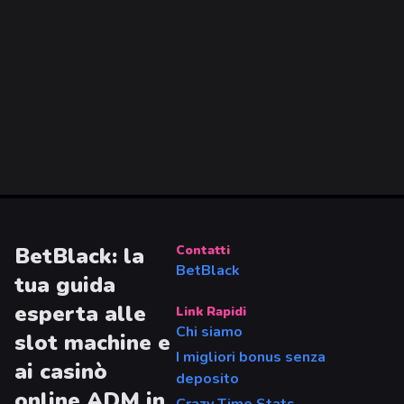
BetBlack: la
Contatti
BetBlack
tua guida
esperta alle
Link Rapidi
Chi siamo
slot machine e
I migliori bonus senza
ai casinò
deposito
online ADM in