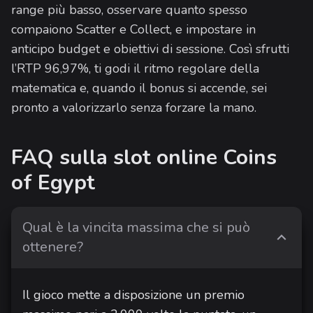
range più basso, osservare quanto spesso
compaiono Scatter e Collect, e impostare in
anticipo budget e obiettivi di sessione. Così sfrutti
l’RTP 96,97%, ti godi il ritmo regolare della
matematica e, quando il bonus si accende, sei
pronto a valorizzarlo senza forzare la mano.
FAQ sulla slot online Coins
of Egypt
Qual è la vincita massima che si può
ottenere?
Il gioco mette a disposizione un premio