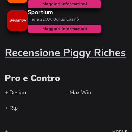
Maggiori Informazioni
Sportium
Fino a 2100€ Bonus Casinò
Maggiori Informazioni
Recensione Piggy Riches
Pro e Contro
+ Design - Max Win
+
Rtp
+ Bonus