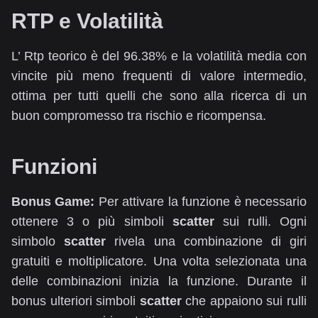
RTP e Volatilità
L’ Rtp teorico è del 96.38% e la volatilità media con
vincite più meno frequenti di valore intermedio,
ottima per tutti quelli che sono alla ricerca di un
buon compromesso tra rischio e ricompensa.
Funzioni
Bonus Game:
Per attivare la funzione è necessario
ottenere 3 o più simboli
scatter
sui rulli. Ogni
simbolo
scatter
rivela una combinazione di giri
gratuiti e moltiplicatore. Una volta selezionata una
delle combinazioni inizia la funzione. Durante il
bonus ulteriori simboli
scatter
che appaiono sui rulli