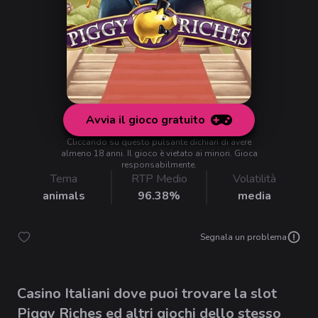
Avvia il gioco gratuito
Cliccando su questo pulsante dichiari di avere
almeno 18 anni. Il gioco è vietato ai minori. Gioca
responsabilmente.
Tema
RTP Medio
Volatilità
animals
96.38
%
media
Segnala un problema
Casino Italiani dove puoi trovare la slot
Piggy Riches ed altri giochi dello stesso