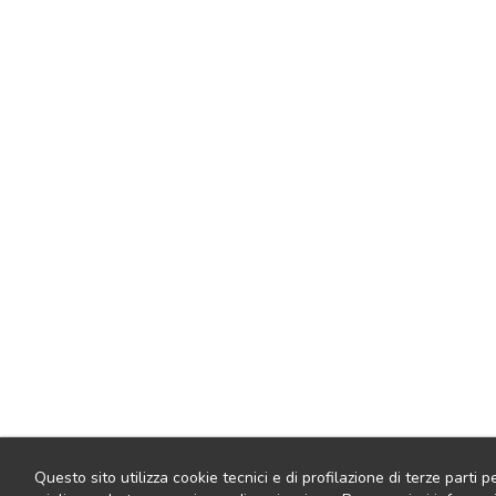
Questo sito utilizza cookie tecnici e di profilazione di terze parti p