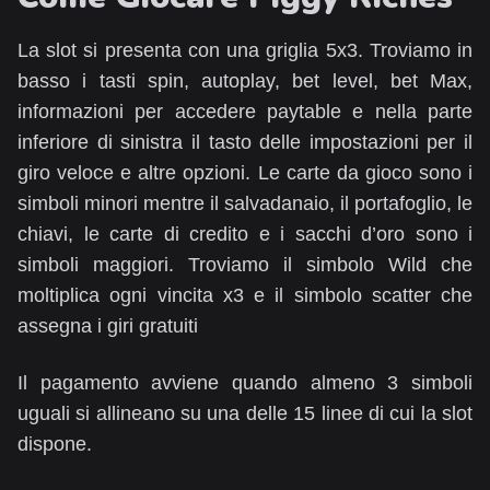
La slot si presenta con una griglia 5x3. Troviamo in
basso i tasti spin, autoplay, bet level, bet Max,
informazioni per accedere paytable e nella parte
inferiore di sinistra il tasto delle impostazioni per il
giro veloce e altre opzioni. Le carte da gioco sono i
simboli minori mentre il salvadanaio, il portafoglio, le
chiavi, le carte di credito e i sacchi d’oro sono i
simboli maggiori. Troviamo il simbolo Wild che
moltiplica ogni vincita x3 e il simbolo scatter che
assegna i giri gratuiti
Il pagamento avviene quando almeno 3 simboli
uguali si allineano su una delle 15 linee di cui la slot
dispone.