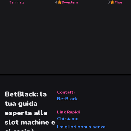
4
3
#
animals
#
western
#
horror
WOLF CUB
DEAD OR ALIVE
BLOOD S
BetBlack: la
Contatti
BetBlack
tua guida
esperta alle
Link Rapidi
Chi siamo
slot machine e
I migliori bonus senza