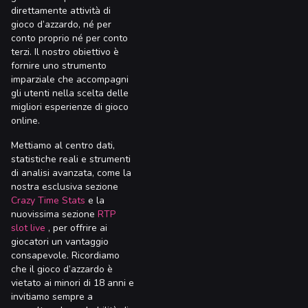
direttamente attività di
gioco d’azzardo, né per
conto proprio né per conto
terzi. Il nostro obiettivo è
fornire uno strumento
imparziale che accompagni
gli utenti nella scelta delle
migliori esperienze di gioco
online.
Mettiamo al centro dati,
statistiche reali e strumenti
di analisi avanzata, come la
nostra esclusiva sezione
Crazy Time Stats
e la
nuovissima sezione
RTP
slot live
, per offrire ai
giocatori un vantaggio
consapevole. Ricordiamo
che il gioco d’azzardo è
vietato ai minori di 18 anni e
invitiamo sempre a