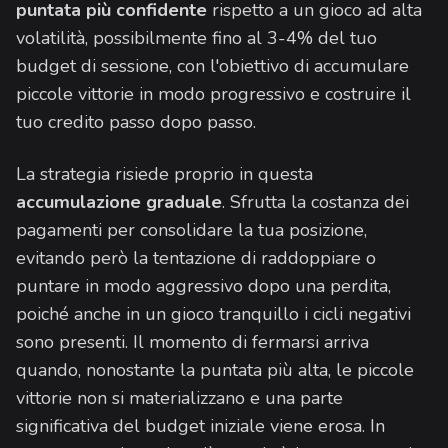
puntata più confidente
rispetto a un gioco ad alta
volatilità, possibilmente fino al 3-4% del tuo
budget di sessione, con l'obiettivo di accumulare
piccole vittorie in modo progressivo e costruire il
tuo credito passo dopo passo.
La strategia risiede proprio in questa
accumulazione graduale
. Sfrutta la costanza dei
pagamenti per consolidare la tua posizione,
evitando però la tentazione di raddoppiare o
puntare in modo aggressivo dopo una perdita,
poiché anche in un gioco tranquillo i cicli negativi
sono presenti. Il momento di fermarsi arriva
quando, nonostante la puntata più alta, le piccole
vittorie non si materializzano e una parte
significativa del budget iniziale viene erosa. In