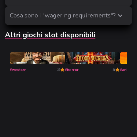
Dipende dagli obiettivi. Per sessioni lunghe e
Cosa sono i "wagering requirements"?
divertimento prolungato: bassa volatilità. Per
inseguire grandi jackpot e sopportare lunghe
Condizioni che richiedono di scommettere un
Altri giochi slot disponibili
sequenze secche: alta volatilità.
certo multiplo dell'importo del bonus (es. 35x)
prima di poter prelevare le eventuali vincite.
3
5
#
western
#
horror
#
animals
DEAD OR ALIVE
BLOOD SUCKERS 2
WOLF G