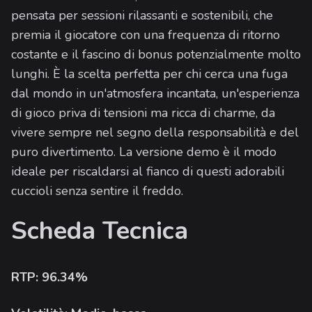
pensata per sessioni rilassanti e sostenibili, che
premia il giocatore con una frequenza di ritorno
costante e il fascino di bonus potenzialmente molto
lunghi. È la scelta perfetta per chi cerca una fuga
dal mondo in un'atmosfera incantata, un'esperienza
di gioco priva di tensioni ma ricca di charme, da
vivere sempre nel segno della responsabilità e del
puro divertimento. La versione demo è il modo
ideale per riscaldarsi al fianco di questi adorabili
cuccioli senza sentire il freddo.
Scheda Tecnica
RTP: 96.34%