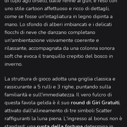
di lupo agli orsetti, dalle renne ai gufi, è reso con
uno stile cartoon affettuoso e ricco di dettagli,
come se fosse un'intagliatura in legno dipinta a
mano. Lo sfondo di alberi imbiancati e i delicati
fiocchi di neve che danzano completano
un'ambientazione visivamente coerente e
rilassante, accompagnata da una colonna sonora
soft che evoca il tranquillo crepitio del bosco in
inverno.
La struttura di gioco adotta una griglia classica e
rassicurante a 5 rulli e 3 righe, puntando sulla
familiarità e sull'immediatezza. Il vero fulcro di
questa favola gelida è il suo
round di Giri Gratuiti
,
attivato dall'allineamento di tre simboli Scatter
raffiguranti la luna piena. L'ingresso al bonus non è
standard: una
ruota della fortuna
determina in