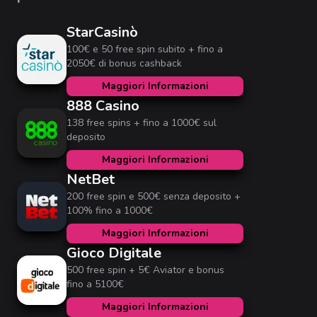
StarCasinò
100€ e 50 free spin subito + fino a
2050€ di bonus cashback
Maggiori Informazioni
888 Casino
138 free spins + fino a 1000€ sul
deposito
Maggiori Informazioni
NetBet
200 free spin e 500€ senza deposito +
100% fino a 1000€
Maggiori Informazioni
Gioco Digitale
500 free spin + 5€ Aviator e bonus
fino a 5100€
Maggiori Informazioni