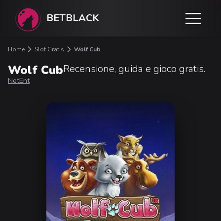
BETBLACK
Home
Slot Gratis
Wolf Cub
Wolf Cub
Recensione, guida e gioco gratis.
NetEnt