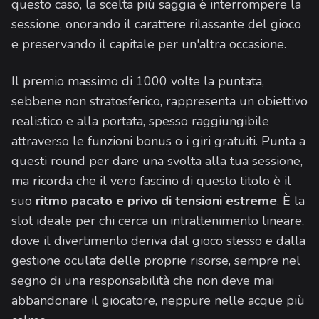
questo caso, la scelta più saggia è interrompere la
sessione, onorando il carattere rilassante del gioco
e preservando il capitale per un'altra occasione.
Il premio massimo di 1000 volte la puntata,
sebbene non stratosferico, rappresenta un obiettivo
realistico e alla portata, spesso raggiungibile
attraverso le funzioni bonus o i giri gratuiti. Punta a
questi round per dare una svolta alla tua sessione,
ma ricorda che il vero fascino di questo titolo è il
suo
ritmo pacato e privo di tensioni estreme
. È la
slot ideale per chi cerca un intrattenimento lineare,
dove il divertimento deriva dal gioco stesso e dalla
gestione oculata delle proprie risorse, sempre nel
segno di una responsabilità che non deve mai
abbandonare il giocatore, neppure nelle acque più