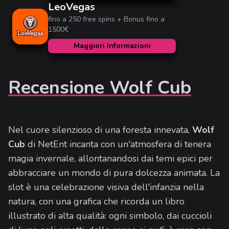
LeoVegas
fino a 250 free spins + Bonus fino a
1500€
Maggiori Informazioni
Recensione Wolf Cub
Nel cuore silenzioso di una foresta innevata,
Wolf
Cub
di NetEnt incanta con un'atmosfera di tenera
magia invernale, allontanandosi dai temi epici per
abbracciare un mondo di pura dolcezza animata. La
slot è una celebrazione visiva dell'infanzia nella
natura, con una grafica che ricorda un libro
illustrato di alta qualità: ogni simbolo, dai cuccioli