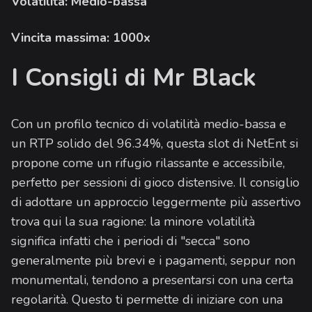
Volatilità: Medio-bassa
Vincita massima: 1000x
I Consigli di Mr Black
Con un profilo tecnico di volatilità medio-bassa e
un RTP solido del 96.34%, questa slot di NetEnt si
propone come un rifugio rilassante e accessibile,
perfetto per sessioni di gioco distensive. Il consiglio
di adottare un approccio leggermente più assertivo
trova qui la sua ragione: la minore volatilità
significa infatti che i periodi di "secca" sono
generalmente più brevi e i pagamenti, seppur non
monumentali, tendono a presentarsi con una certa
regolarità. Questo ti permette di iniziare con una