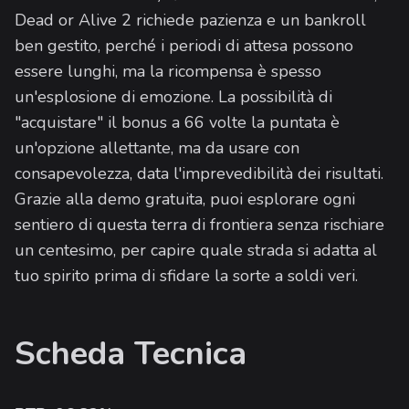
Dead or Alive 2 richiede pazienza e un bankroll
ben gestito, perché i periodi di attesa possono
essere lunghi, ma la ricompensa è spesso
un'esplosione di emozione. La possibilità di
"acquistare" il bonus a 66 volte la puntata è
un'opzione allettante, ma da usare con
consapevolezza, data l'imprevedibilità dei risultati.
Grazie alla demo gratuita, puoi esplorare ogni
sentiero di questa terra di frontiera senza rischiare
un centesimo, per capire quale strada si adatta al
tuo spirito prima di sfidare la sorte a soldi veri.
Scheda Tecnica