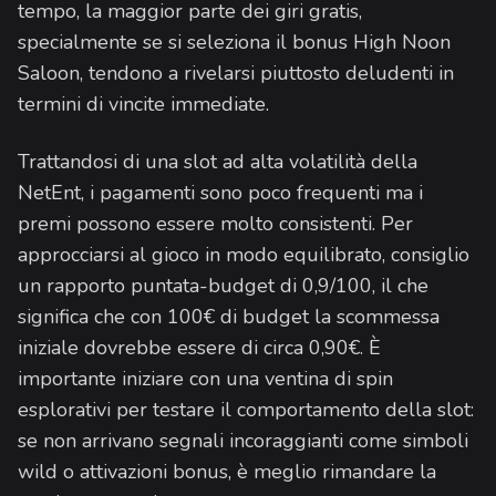
tempo, la maggior parte dei giri gratis,
specialmente se si seleziona il bonus High Noon
Saloon, tendono a rivelarsi piuttosto deludenti in
termini di vincite immediate.
Trattandosi di una slot ad alta volatilità della
NetEnt, i pagamenti sono poco frequenti ma i
premi possono essere molto consistenti. Per
approcciarsi al gioco in modo equilibrato, consiglio
un rapporto puntata-budget di 0,9/100, il che
significa che con 100€ di budget la scommessa
iniziale dovrebbe essere di circa 0,90€. È
importante iniziare con una ventina di spin
esplorativi per testare il comportamento della slot:
se non arrivano segnali incoraggianti come simboli
wild o attivazioni bonus, è meglio rimandare la