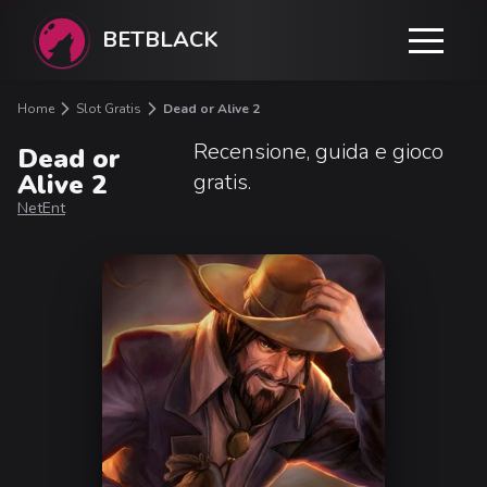
BETBLACK
Home
Slot Gratis
Dead or Alive 2
Recensione, guida e gioco
Dead or
Alive 2
gratis.
NetEnt