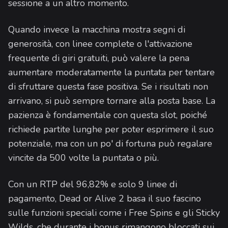
sessione a un altro momento.
Quando invece la macchina mostra segni di
generosità, con linee complete o l'attivazione
frequente di giri gratuiti, può valere la pena
aumentare moderatamente la puntata per tentare
di sfruttare questa fase positiva. Se i risultati non
arrivano, si può sempre tornare alla posta base. La
pazienza è fondamentale con questa slot, poiché
richiede partite lunghe per poter esprimere il suo
potenziale, ma con un po' di fortuna può regalare
vincite da 500 volte la puntata o più.
Con un RTP del 96,82% e solo 9 linee di
pagamento, Dead or Alive 2 basa il suo fascino
sulle funzioni speciali come i Free Spins e gli Sticky
Wilds, che durante i bonus rimangono bloccati sui