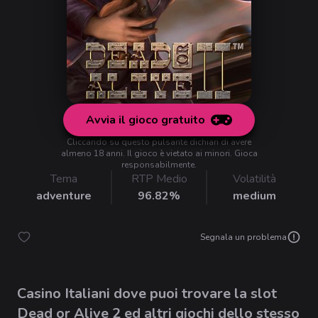
Avvia il gioco gratuito
Cliccando su questo pulsante dichiari di avere
almeno 18 anni. Il gioco è vietato ai minori. Gioca
responsabilmente.
Tema
RTP Medio
Volatilità
adventure
96.82
%
medium
Segnala un problema
Casino Italiani dove puoi trovare la slot
Dead or Alive 2 ed altri giochi dello stesso