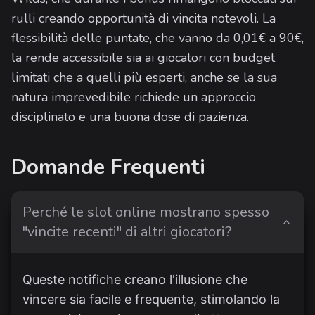
rulli creando opportunità di vincita notevoli. La
flessibilità delle puntate, che vanno da 0,01€ a 90€,
la rende accessibile sia ai giocatori con budget
limitati che a quelli più esperti, anche se la sua
natura imprevedibile richiede un approccio
disciplinato e una buona dose di pazienza.
Domande Frequenti
Perché le slot online mostrano spesso
"vincite recenti" di altri giocatori?
Queste notifiche creano l'illusione che
vincere sia facile e frequente, stimolando la