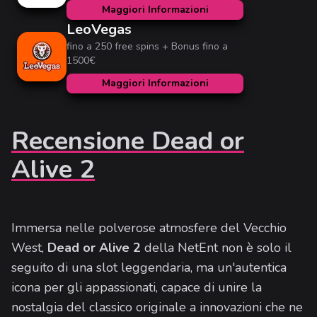
Maggiori Informazioni
LeoVegas
fino a 250 free spins + Bonus fino a
1500€
Maggiori Informazioni
Recensione Dead or
Alive 2
Immersa nelle polverose atmosfere del Vecchio
West,
Dead or Alive 2
della NetEnt non è solo il
seguito di una slot leggendaria, ma un'autentica
icona per gli appassionati, capace di unire la
nostalgia del classico originale a innovazioni che ne