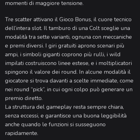
momenti di maggiore tensione.
Tre scatter attivano il Gioco Bonus, il cuore tecnico
dell’intera slot. Il tamburo di una Colt sceglie una
modalità tra sette varianti, ognuna con meccaniche
e premi diversi. I giri gratuiti aprono scenari più
ampi, i simboli giganti coprono più rulli, i wild
impilati costruiscono linee estese, e i moltiplicatori
spingono il valore dei round. In alcune modalità il
giocatore si trova davanti a scelte immediate, come
nei round “pick”, in cui ogni colpo può generare un
premio diretto.
La struttura del gameplay resta sempre chiara,
senza eccessi, e garantisce una buona leggibilità
anche quando le funzioni si susseguono
rapidamente.