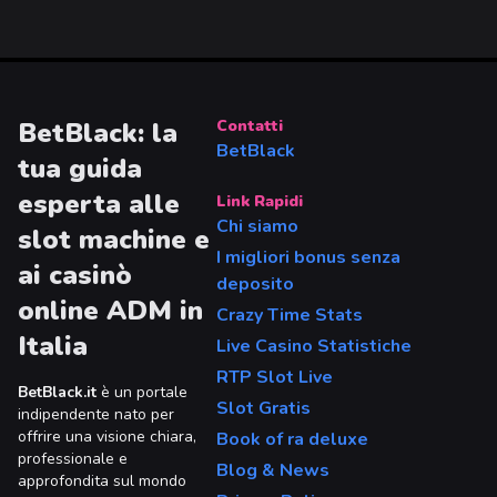
BetBlack: la
Contatti
BetBlack
tua guida
esperta alle
Link Rapidi
Chi siamo
slot machine e
I migliori bonus senza
ai casinò
deposito
online ADM in
Crazy Time Stats
Italia
Live Casino Statistiche
RTP Slot Live
BetBlack.it
è un portale
Slot Gratis
indipendente nato per
offrire una visione chiara,
Book of ra deluxe
professionale e
Blog & News
approfondita sul mondo