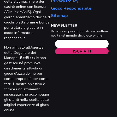
Privacy Policy
delle slot machine e dei
casinò online con licenza
Gioco Responsabile
ADM (ex AAMS). Ogni
Sitemap
giorno analizziamo decine di
giochi, piattaforme e bonus
NEWSLETTER
per aiutarti a giocare in
Rimani sempre aggiornato sulle ultime
modo informato e
novità nel mondo del gioco online
responsabile.
Non affiliato all’Agenzia
delle Dogane e dei
Monopoli,
BetBlack.it
non
gestisce né promuove
direttamente attività di
gioco d’azzardo, né per
conto proprio né per conto
terzi. Il nostro obiettivo è
fornire uno strumento
imparziale che accompagni
gli utenti nella scelta delle
migliori esperienze di gioco
online.