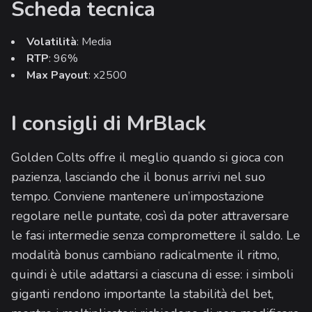
Scheda tecnica
Volatilità
: Media
RTP
: 96%
Max Payout
: x2500
I consigli di MrBlack
Golden Colts offre il meglio quando si gioca con
pazienza, lasciando che il bonus arrivi nel suo
tempo. Conviene mantenere un’impostazione
regolare nelle puntate, così da poter attraversare
le fasi intermedie senza compromettere il saldo. Le
modalità bonus cambiano radicalmente il ritmo,
quindi è utile adattarsi a ciascuna di esse: i simboli
giganti rendono importante la stabilità del bet,