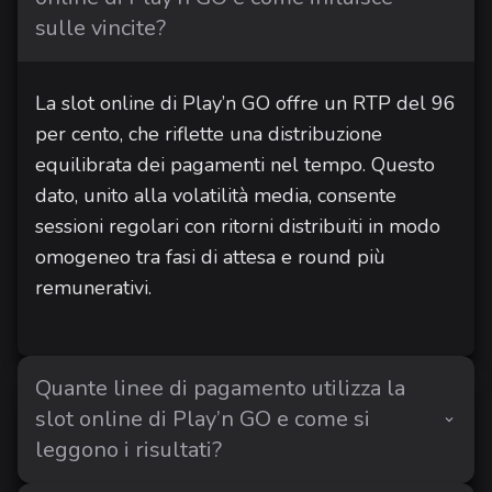
sulle vincite?
La slot online di Play’n GO offre un RTP del 96
per cento, che riflette una distribuzione
equilibrata dei pagamenti nel tempo. Questo
dato, unito alla volatilità media, consente
sessioni regolari con ritorni distribuiti in modo
omogeneo tra fasi di attesa e round più
remunerativi.
Quante linee di pagamento utilizza la
slot online di Play’n GO e come si
leggono i risultati?