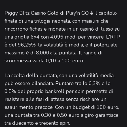
Piggy Blitz Casino Gold di Play'n GO è il capitolo
finale di una trilogia neonata, con maialini che
rincorrono fiches e monete in un casinò di lusso su
una griglia 6x4 con 4.096 modi per vincere. L'RTP
è del 96,25%, la volatilità è media, e il potenziale
massimo è di 8.000x la puntata. Il range di
scommessa va da 0,10 a 100 euro.
La scelta della puntata, con una volatilità media,
può essere bilanciata. Puntare tra lo 0,3% e lo
0,5% del proprio bankroll per spin permette di
resistere alle fasi di attesa senza rischiare un
esaurimento precoce. Con un budget di 100 euro,
una puntata tra 0,30 e 0,50 euro a giro garantisce
tra duecento e trecento spin.