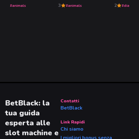
3
2
#
animals
#
animals
#
diamon
7 PIGGIES
AREA BUILDR 3 LUCKY PIGS
CASH PI
BetBlack: la
Contatti
BetBlack
tua guida
esperta alle
Link Rapidi
Chi siamo
slot machine e
I migliori bonus senza