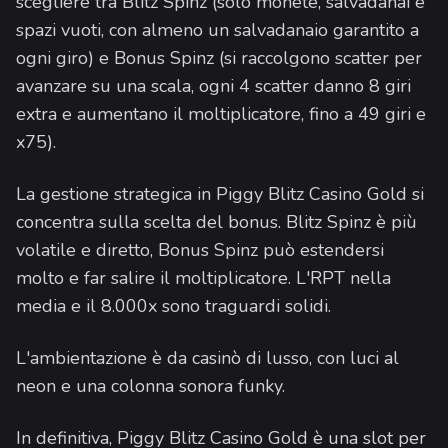
scegliere tra Blitz Spinz (solo monete, salvadanai e
spazi vuoti, con almeno un salvadanaio garantito a
ogni giro) e Bonus Spinz (si raccolgono scatter per
avanzare su una scala, ogni 4 scatter danno 8 giri
extra e aumentano il moltiplicatore, fino a 49 giri e
x75).
La gestione strategica in Piggy Blitz Casino Gold si
concentra sulla scelta del bonus. Blitz Spinz è più
volatile e diretto, Bonus Spinz può estendersi
molto e far salire il moltiplicatore. L'RPT nella
media e il 8.000x sono traguardi solidi.
L'ambientazione è da casinò di lusso, con luci al
neon e una colonna sonora funky.
In definitiva, Piggy Blitz Casino Gold è una slot per