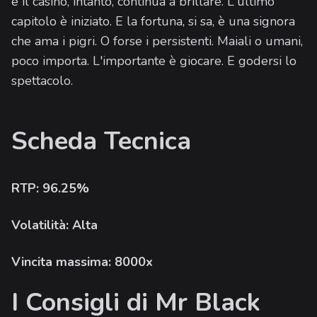
e il casinò, intanto, continua a brillare. L'ultimo
capitolo è iniziato. E la fortuna, si sa, è una signora
che ama i pigri. O forse i persistenti. Maiali o umani,
poco importa. L'importante è giocare. E godersi lo
spettacolo.
Scheda Tecnica
RTP: 96.25%
Volatilità: Alta
Vincita massima: 8000x
I Consigli di Mr Black