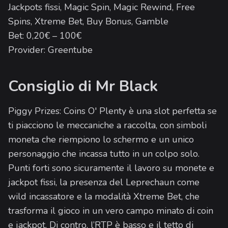
Jackpots fissi, Magic Spin, Magic Rewind, Free
Spins, Xtreme Bet, Buy Bonus, Gamble
Bet: 0,20€ – 100€
Provider: Greentube
Consiglio di Mr Black
Piggy Prizes: Coins O' Plenty è una slot perfetta se
ti piacciono le meccaniche a raccolta, con simboli
moneta che riempiono lo schermo e un unico
personaggio che incassa tutto in un colpo solo.
Punti forti sono sicuramente il lavoro su monete e
jackpot fissi, la presenza del Leprechaun come
wild incassatore e la modalità Xtreme Bet, che
trasforma il gioco in un vero campo minato di coin
e jackpot. Di contro, l’RTP è basso e il tetto di