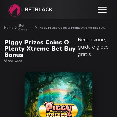
BETBLACK
Slot
Home
Piggy Prizes Coins O Plenty Xtreme Bet Buy
Gratis
Bonus
Recensione,
Piggy Prizes Coins O
guida e gioco
Plenty Xtreme Bet Buy
Bonus
gratis.
Greentube