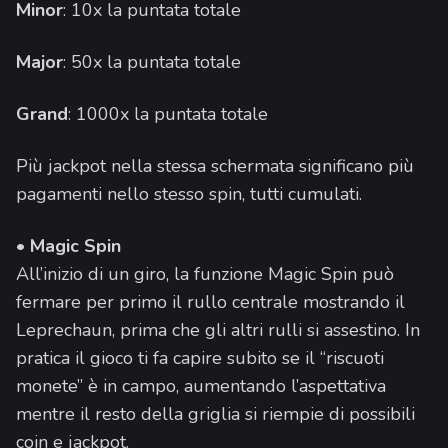
Minor
: 10x la puntata totale
Major
: 50x la puntata totale
Grand
: 1000x la puntata totale
Più jackpot nella stessa schermata significano più
pagamenti nello stesso spin, tutti cumulati.
•
Magic Spin
All’inizio di un giro, la funzione Magic Spin può
fermare per primo il rullo centrale mostrando il
Leprechaun, prima che gli altri rulli si assestino. In
pratica il gioco ti fa capire subito se il “riscuoti
monete” è in campo, aumentando l’aspettativa
mentre il resto della griglia si riempie di possibili
coin e jackpot.