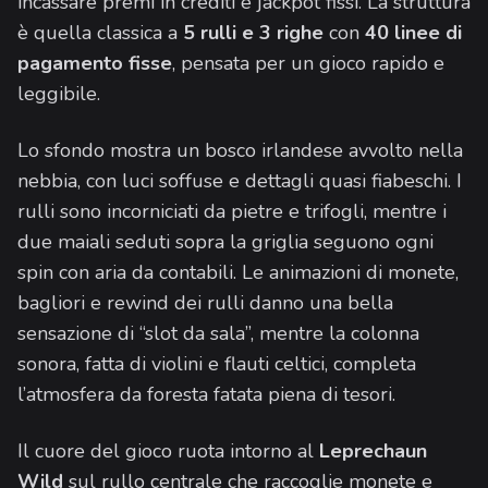
incassare premi in crediti e jackpot fissi. La struttura
è quella classica a
5 rulli e 3 righe
con
40 linee di
pagamento fisse
, pensata per un gioco rapido e
leggibile.
Lo sfondo mostra un bosco irlandese avvolto nella
nebbia, con luci soffuse e dettagli quasi fiabeschi. I
rulli sono incorniciati da pietre e trifogli, mentre i
due maiali seduti sopra la griglia seguono ogni
spin con aria da contabili. Le animazioni di monete,
bagliori e rewind dei rulli danno una bella
sensazione di “slot da sala”, mentre la colonna
sonora, fatta di violini e flauti celtici, completa
l’atmosfera da foresta fatata piena di tesori.
Il cuore del gioco ruota intorno al
Leprechaun
Wild
sul rullo centrale che raccoglie monete e