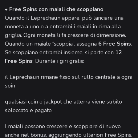
•
Free Spins con maiali che scoppiano
Quando il Leprechaun appare, può lanciare una
moneta a uno o a entrambi i maiali in cima alla
griglia. Ogni moneta li fa crescere di dimensione.
Quando un maiale “scoppia”, assegna
6 Free Spins
.
Se scoppiano entrambi insieme, si parte con
12
Free Spins
. Durante i giri gratis:
il Leprechaun rimane fisso sul rullo centrale a ogni
spin
qualsiasi coin o jackpot che atterra viene subito
sbloccato e pagato
I maiali possono crescere e scoppiare di nuovo
anche nel bonus, aggiungendo ulteriori Free Spins.