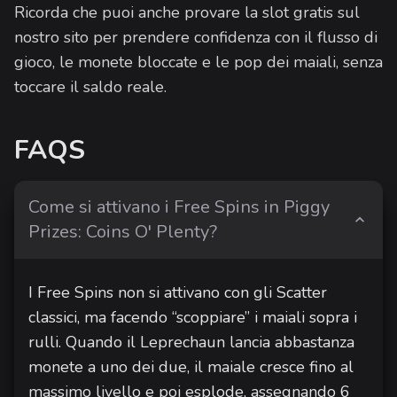
Ricorda che puoi anche provare la slot gratis sul
nostro sito per prendere confidenza con il flusso di
gioco, le monete bloccate e le pop dei maiali, senza
toccare il saldo reale.
FAQS
Come si attivano i Free Spins in Piggy
Prizes: Coins O' Plenty?
I Free Spins non si attivano con gli Scatter
classici, ma facendo “scoppiare” i maiali sopra i
rulli. Quando il Leprechaun lancia abbastanza
monete a uno dei due, il maiale cresce fino al
massimo livello e poi esplode, assegnando 6