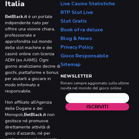
Italia
Live Casino Statistiche
RTP Slot Live
BetBlack.it
è un portale
Slot Gratis
indipendente nato per
offrire una visione chiara,
Book of ra deluxe
professionale e
Blog & News
approfondita sul mondo
Privacy Policy
delle slot machine e dei
casinò online con licenza
Gioco Responsabile
ADM (ex AAMS). Ogni
Sitemap
giorno analizziamo decine di
giochi, piattaforme e bonus
NEWSLETTER
per aiutarti a giocare in
Rimani sempre aggiornato sulle ultime
modo informato e
novità nel mondo del gioco online
responsabile.
Non affiliato all’Agenzia
delle Dogane e dei
Monopoli,
BetBlack.it
non
gestisce né promuove
direttamente attività di
gioco d’azzardo, né per