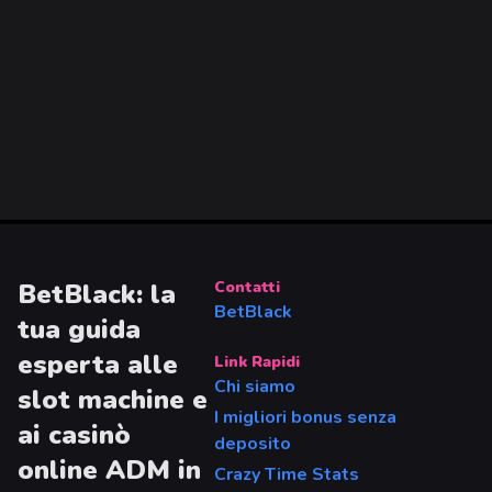
mostrare il suo potenziale.
BetBlack: la
Contatti
BetBlack
tua guida
esperta alle
Link Rapidi
Chi siamo
slot machine e
I migliori bonus senza
ai casinò
deposito
online ADM in
Crazy Time Stats