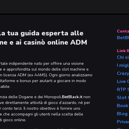
la tua guida esperta alle
Conta
BetB
ne e ai casinò online ADM
Link 
Chi s
tale indipendente nato per offrire una visione
I mig
le e approfondita sul mondo delle slot machine e
Crazy
on licenza ADM (ex AAMS). Ogni giorno analizziamo
attaforme e bonus per aiutarti a giocare in modo
Live 
abile.
RTP S
genzia delle Dogane e dei Monopoli,
BetBlack.it
non
Slot 
e direttamente attività di gioco d’azzardo, né per
Book 
 conto terzi. Il nostro obiettivo è fornire uno
Blog
e che accompagni gli utenti nella scelta delle
di gioco online.
Priva