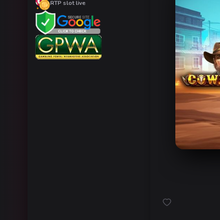
RTP slot live