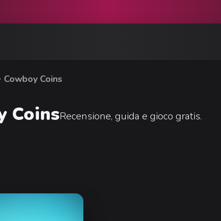
Cowboy Coins
 Coins
Recensione, guida e gioco gratis.